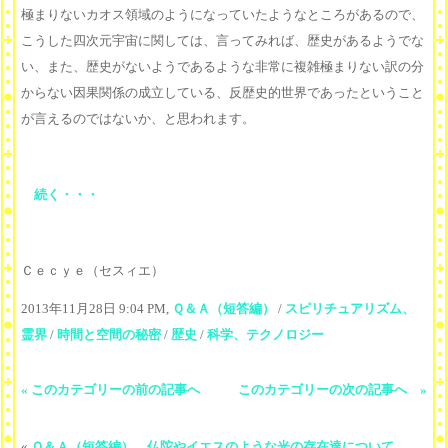
極まりないカオス領域のようになっていたようなところがあるので、
こうした四次元宇宙に関しては、言ってみれば、歴史があるようでな
い、また、歴史がないようであるような非常に複雑極まりない訳の分
からない因果関係の成立している、反歴史的世界であったということ
が言えるのではないか、と思われます。
続く・・・
Ｃｅｃｙｅ（セスィエ）
2013年11月28日 9:04 PM,
Ｑ＆Ａ（短答編）
/
スピリチュアリズム、
霊界
/
時間と空間の秘密
/
歴史
/
科学、テクノロジー
« このカテゴリーの前の記事へ
このカテゴリーの次の記事へ »
«
Ｑ＆Ａ（短答編） 仏陀やイエスのような光の存在達について