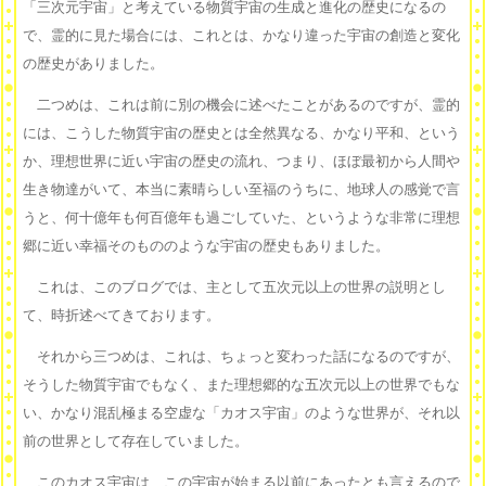
「三次元宇宙」と考えている物質宇宙の生成と進化の歴史になるの
で、霊的に見た場合には、これとは、かなり違った宇宙の創造と変化
の歴史がありました。
二つめは、これは前に別の機会に述べたことがあるのですが、霊的
には、こうした物質宇宙の歴史とは全然異なる、かなり平和、という
か、理想世界に近い宇宙の歴史の流れ、つまり、ほぼ最初から人間や
生き物達がいて、本当に素晴らしい至福のうちに、地球人の感覚で言
うと、何十億年も何百億年も過ごしていた、というような非常に理想
郷に近い幸福そのもののような宇宙の歴史もありました。
これは、このブログでは、主として五次元以上の世界の説明とし
て、時折述べてきております。
それから三つめは、これは、ちょっと変わった話になるのですが、
そうした物質宇宙でもなく、また理想郷的な五次元以上の世界でもな
い、かなり混乱極まる空虚な「カオス宇宙」のような世界が、それ以
前の世界として存在していました。
このカオス宇宙は、この宇宙が始まる以前にあったとも言えるので