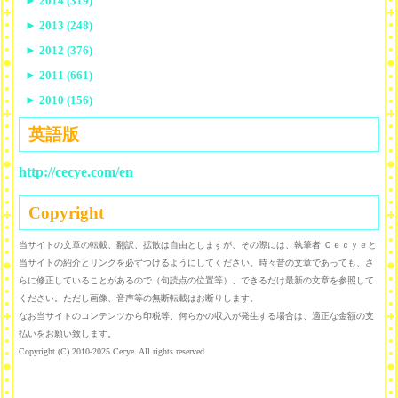
►
2014 (319)
►
2013 (248)
►
2012 (376)
►
2011 (661)
►
2010 (156)
英語版
http://cecye.com/en
Copyright
当サイトの文章の転載、翻訳、拡散は自由としますが、その際には、執筆者 Ｃｅｃｙｅと
当サイトの紹介とリンクを必ずつけるようにしてください。時々昔の文章であっても、さ
らに修正していることがあるので（句読点の位置等）、できるだけ最新の文章を参照して
ください。ただし画像、音声等の無断転載はお断りします。
なお当サイトのコンテンツから印税等、何らかの収入が発生する場合は、適正な金額の支
払いをお願い致します。
Copyright (C) 2010-2025 Cecye. All rights reserved.