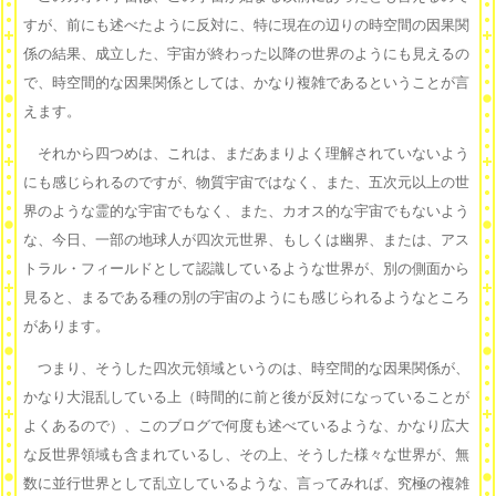
すが、前にも述べたように反対に、特に現在の辺りの時空間の因果関
係の結果、成立した、宇宙が終わった以降の世界のようにも見えるの
で、時空間的な因果関係としては、かなり複雑であるということが言
えます。
それから四つめは、これは、まだあまりよく理解されていないよう
にも感じられるのですが、物質宇宙ではなく、また、五次元以上の世
界のような霊的な宇宙でもなく、また、カオス的な宇宙でもないよう
な、今日、一部の地球人が四次元世界、もしくは幽界、または、アス
トラル・フィールドとして認識しているような世界が、別の側面から
見ると、まるである種の別の宇宙のようにも感じられるようなところ
があります。
つまり、そうした四次元領域というのは、時空間的な因果関係が、
かなり大混乱している上（時間的に前と後が反対になっていることが
よくあるので）、このブログで何度も述べているような、かなり広大
な反世界領域も含まれているし、その上、そうした様々な世界が、無
数に並行世界として乱立しているような、言ってみれば、究極の複雑