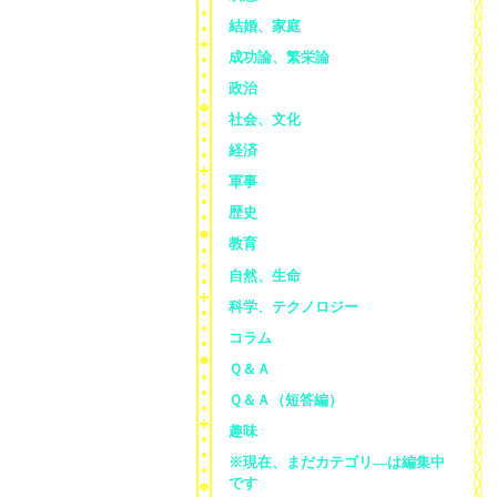
結婚、家庭
成功論、繁栄論
政治
社会、文化
経済
軍事
歴史
教育
自然、生命
科学、テクノロジー
コラム
Ｑ＆Ａ
Ｑ＆Ａ（短答編）
趣味
※現在、まだカテゴリ—は編集中
です