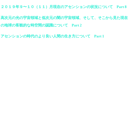
２０１９年９〜１０（１１）月現在のアセンションの状況について Part 8
高次元の光の宇宙領域と低次元の闇の宇宙領域、そして、そこから見た現在
の地球の客観的な時空間の認識について Part 2
アセンションの時代のより良い人間の生き方について Part 1