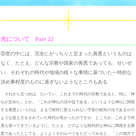
光について Part 22
⑤世の中には、完全にがっちりと定まった善悪というものは
なく、たとえ、どんな宗教や国家の善悪であっても、せいぜ
い、それぞれの時代や地域の様々な事情に基づいた一時的な
決め事程度のものに過ぎないようなところもある
それから五つめは、たいてい、これまでの時代の宗教であると、特に「神
仏が定めた」とか、「これが神仏の法や掟である」というような神仏に関係
する善悪というのは、まるで絶対に変えられない宇宙の絶対の法であるかの
ような捉え方をされていた時代が長かったのですが、ところが、これまで何
度も述べてきているように、たとえ、どのような絶対的な神仏に関係する善
悪であったとしても、よくよくそのルーツをたどってみると、「この地方で