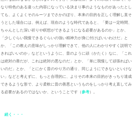
なり特色のある違った内容になっている決まり事のようなものがあったとし
ても、よくよくそのルーツまでさかのぼり、本来の目的を正しく理解し直そ
うとした場合には、例えば、現在のような時代であると、「要は一定時間、
ちゃんとした深い祈りや瞑想ができるようになる必要があるのか」とか、
「少しぐらい我慢できるぐらいの強い精神力が身に付けばいいわけだ」と
か、「この教えの意味がしっかり理解できて、他の人にわかりやすく説明で
きればいいのか」などというように、昔のように頑（かたく）なに、「これ
は絶対の善だが、これは絶対の悪なのだ」とか、「単に我慢して頑張ればい
いのだ」とか、「とにかく昔のやり方の通り、同じようにできないといけな
い」などと考えずに、もっと合理的に、よりその本来の目的がきっちり達成
できるような形で、より柔軟に昔の善悪というものをしっかり考え直してみ
る必要があるのではないか、ということです（
参考
）。
続く・・・