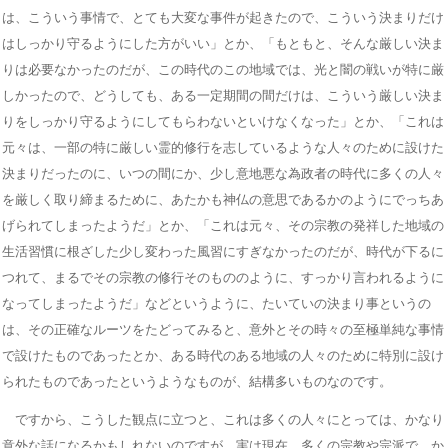
は、こういう事情で、とても大変な事件が起きたので、こういう決まりだけ
はしっかり守るようにした方がいい」とか、「もともと、そんな厳しい決ま
りは必要なかったのだが、この時代のこの地域では、光と闇の戦いが特に厳
しかったので、どうしても、ある一定期間の間だけは、こういう厳しい決ま
りをしっかり守るようにしてもらわないといけなくなった」とか、「これは
元々は、一部の特に厳しい霊的修行を志しているような人々のために設けた
決まりだったのに、いつの間にか、少し意地悪な為政者の時代に多くの人々
を厳しく取り締まるために、あたかも神仏の意思であるかのようにでっちあ
げられてしまったようだ」とか、「これは元々、その宗教の発祥した地域の
生活習慣に根ざした少し変わった風習にすぎなかったのだが、時代が下るに
つれて、まるでその宗教の修行そのもののように、すっかり言われるように
なってしまったようだ」などというように、たいていの決まり事というの
は、その正確なルーツをたどってみると、意外とその時々の至極単純な事情
で設けたものであったとか、ある時代のある地域の人々のために特別に設け
られたものであったというようなものが、結構多いものなのです。
ですから、こうした観点に立つと、これは多くの人々にとっては、かなり
意外な話になるかもしれないのですが、実は現在、多くの宗教や宗派で、か