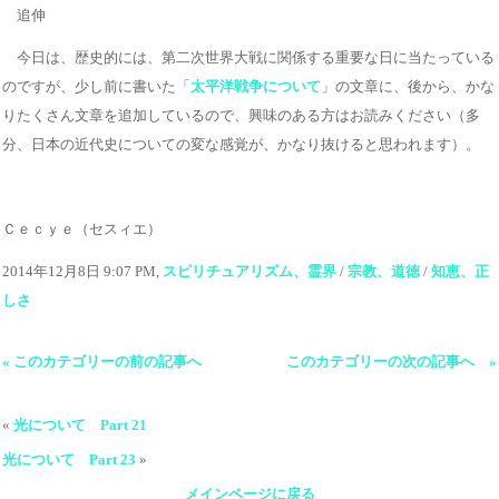
追伸
今日は、歴史的には、第二次世界大戦に関係する重要な日に当たっている
のですが、少し前に書いた「
太平洋戦争について
」の文章に、後から、かな
りたくさん文章を追加しているので、興味のある方はお読みください（多
分、日本の近代史についての変な感覚が、かなり抜けると思われます）。
Ｃｅｃｙｅ（セスィエ）
2014年12月8日 9:07 PM,
スピリチュアリズム、霊界
/
宗教、道徳
/
知恵、正
しさ
« このカテゴリーの前の記事へ
このカテゴリーの次の記事へ »
«
光について Part 21
光について Part 23
»
メインページに戻る