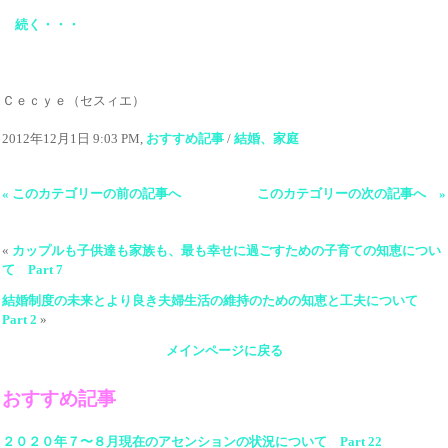
続く・・・
Ｃｅｃｙｅ（セスィエ）
2012年12月1日 9:03 PM,
おすすめ記事
/
結婚、家庭
« このカテゴリーの前の記事へ
このカテゴリーの次の記事へ »
«
カップルも子供達も家族も、最も幸せに過ごすための子育ての知恵につい
て Part 7
結婚制度の未来とより良き夫婦生活の維持のための知恵と工夫について
Part 2
»
メインページに戻る
おすすめ記事
２０２０年７〜８月現在のアセンションの状況について Part 22