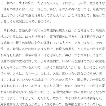
に、初めて、生まれ変わったような人々と、それから、その後、さまざまな
一通りの生まれ変わりが一巡して、再び、その人の魂にとっては、最後の総
仕上げのような形で生まれ変わってきた人々が、かなり混在して、生活して
いるような状況になっているのです。
それゆえ、普通の多くの人々の常識的な感覚とは、かなり違って、現在の
地上の世界には、はっきり言うと、霊的宇宙的に見ると、ほぼ初心者のよう
な感覚で、現在の地球の文化を体験している人々と、そうではなく、その
後、逆に時間をさかのぼるような形で、何度も何度も、たくさんの生まれ変
わりをした後に、最後の総仕上げとばかりに、再び、生まれ変わってきて、
現在の地球の文化に対して、より積極的に、いろいろな意味での良い変化を
もたらそうとしている人々の、大きく二種類の人々がいる、ということなの
ですが、さらに、もう一つ、これは、大変、言いづらい話なのですが、実
は、これまで、いろいろな経緯で、どちらかと言うと、闇の勢力の一員に引
き入れられてしまい、本当は、あまり人間や、他の生き物としての生まれ変
わりの経験がないにも関わらず、そこを闇の勢力の一種の魔術のようなもの
で、うまく、ごまかして、あたかも、数多く、生まれ変わりの体験をした、
経験豊富な人間であるかのように振る舞って、指導的な立場についていた