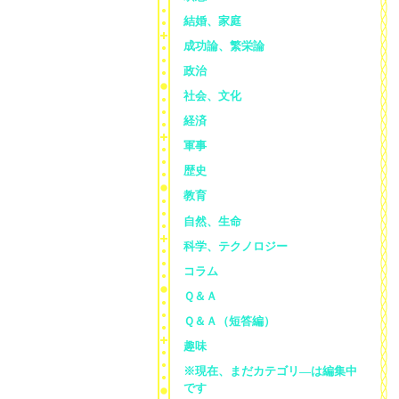
結婚、家庭
成功論、繁栄論
政治
社会、文化
経済
軍事
歴史
教育
自然、生命
科学、テクノロジー
コラム
Ｑ＆Ａ
Ｑ＆Ａ（短答編）
趣味
※現在、まだカテゴリ—は編集中
です