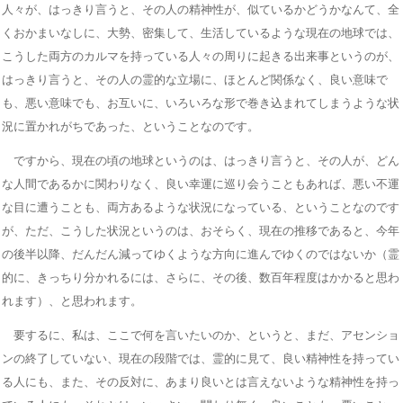
人々が、はっきり言うと、その人の精神性が、似ているかどうかなんて、全
くおかまいなしに、大勢、密集して、生活しているような現在の地球では、
こうした両方のカルマを持っている人々の周りに起きる出来事というのが、
はっきり言うと、その人の霊的な立場に、ほとんど関係なく、良い意味で
も、悪い意味でも、お互いに、いろいろな形で巻き込まれてしまうような状
況に置かれがちであった、ということなのです。
ですから、現在の頃の地球というのは、はっきり言うと、その人が、どん
な人間であるかに関わりなく、良い幸運に巡り会うこともあれば、悪い不運
な目に遭うことも、両方あるような状況になっている、ということなのです
が、ただ、こうした状況というのは、おそらく、現在の推移であると、今年
の後半以降、だんだん減ってゆくような方向に進んでゆくのではないか（霊
的に、きっちり分かれるには、さらに、その後、数百年程度はかかると思わ
れます）、と思われます。
要するに、私は、ここで何を言いたいのか、というと、まだ、アセンショ
ンの終了していない、現在の段階では、霊的に見て、良い精神性を持ってい
る人にも、また、その反対に、あまり良いとは言えないような精神性を持っ