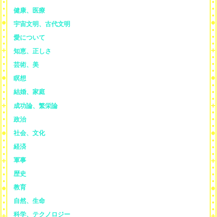
健康、医療
宇宙文明、古代文明
愛について
知恵、正しさ
芸術、美
瞑想
結婚、家庭
成功論、繁栄論
政治
社会、文化
経済
軍事
歴史
教育
自然、生命
科学、テクノロジー