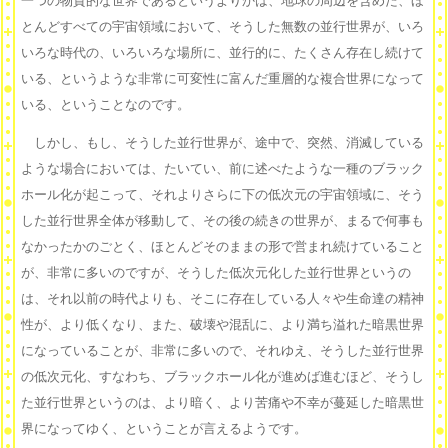
一つの物質的な世界であるというよりかは、地球の周辺を含めた、ほ
とんどすべての宇宙領域において、そうした無数の並行世界が、いろ
いろな時代の、いろいろな場所に、並行的に、たくさん存在し続けて
いる、というような非常に可変性に富んだ重層的な複合世界になって
いる、ということなのです。
しかし、もし、そうした並行世界が、途中で、突然、消滅している
ような場合においては、たいてい、前に述べたような一種のブラック
ホール化が起こって、それよりさらに下の低次元の宇宙領域に、そう
した並行世界全体が移動して、その後の続きの世界が、まるで何事も
なかったかのごとく、ほとんどそのままの形で営まれ続けていること
が、非常に多いのですが、そうした低次元化した並行世界というの
は、それ以前の時代よりも、そこに存在している人々や生命達の精神
性が、より低くなり、また、破壊や混乱に、より満ち溢れた暗黒世界
になっていることが、非常に多いので、それゆえ、そうした並行世界
の低次元化、すなわち、ブラックホール化が進めば進むほど、そうし
た並行世界というのは、より暗く、より苦痛や不幸が蔓延した暗黒世
界になってゆく、ということが言えるようです。