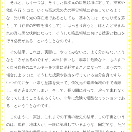
それと、もう一つは、そうした低次元の暗黒領域に対して、捜索や
救出を行うには、いくら高次元の光の宇宙領域に存在しているよう
な、光り輝く光の存在達であるとしても、基本的には、かなり光を落
として（存在の密度を濃くして）、はっきり言うと、ほとんど泥まみ
れの真っ黒な状態になって、そうした暗黒領域における捜索と救出を
行う必要がある、ということなのです。
その結果、これは、実際に、やってみないと、よく分からないよう
なところがあるのですが、本当に怖いし、非常に危険な上、ものすご
く自分自身のエネルギーを大量に消耗することになってしまうので、
場合によっては、そうした捜索や救出を行っている自分自身ですら、
いつの間にか、正常な意識を失って、低次元の暗黒領域の中で遭難
し、引き込まれてしまい、そして、長期間に渡って、戻って来れなく
なってしまうこともあるくらい、非常に危険で過酷なミッションであ
る、ということなのです。
このように、実は、これまでの宇宙の歴史の結果、この宇宙という
のは、現在、地球人が、一般に認識しているような、固定的な、ただ