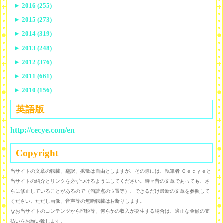
►
2016 (255)
►
2015 (273)
►
2014 (319)
►
2013 (248)
►
2012 (376)
►
2011 (661)
►
2010 (156)
英語版
http://cecye.com/en
Copyright
当サイトの文章の転載、翻訳、拡散は自由としますが、その際には、執筆者 Ｃｅｃｙｅと
当サイトの紹介とリンクを必ずつけるようにしてください。時々昔の文章であっても、さ
らに修正していることがあるので（句読点の位置等）、できるだけ最新の文章を参照して
ください。ただし画像、音声等の無断転載はお断りします。
なお当サイトのコンテンツから印税等、何らかの収入が発生する場合は、適正な金額の支
払いをお願い致します。