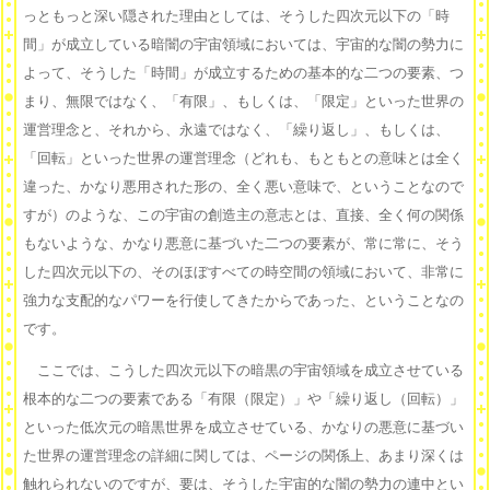
っともっと深い隠された理由としては、そうした四次元以下の「時
間」が成立している暗闇の宇宙領域においては、宇宙的な闇の勢力に
よって、そうした「時間」が成立するための基本的な二つの要素、つ
まり、無限ではなく、「有限」、もしくは、「限定」といった世界の
運営理念と、それから、永遠ではなく、「繰り返し」、もしくは、
「回転」といった世界の運営理念（どれも、もともとの意味とは全く
違った、かなり悪用された形の、全く悪い意味で、ということなので
すが）のような、この宇宙の創造主の意志とは、直接、全く何の関係
もないような、かなり悪意に基づいた二つの要素が、常に常に、そう
した四次元以下の、そのほぼすべての時空間の領域において、非常に
強力な支配的なパワーを行使してきたからであった、ということなの
です。
ここでは、こうした四次元以下の暗黒の宇宙領域を成立させている
根本的な二つの要素である「有限（限定）」や「繰り返し（回転）」
といった低次元の暗黒世界を成立させている、かなりの悪意に基づい
た世界の運営理念の詳細に関しては、ページの関係上、あまり深くは
触れられないのですが、要は、そうした宇宙的な闇の勢力の連中とい