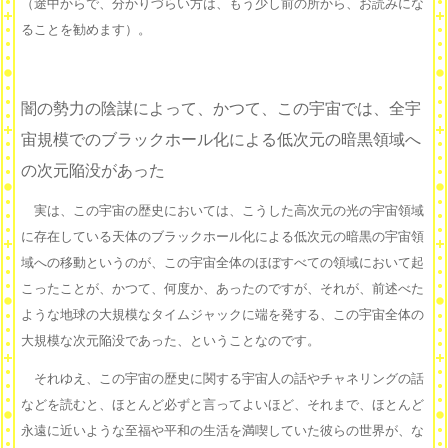
（途中からで、分かりづらい方は、もう少し前の所から、お読みにな
ることを勧めます）。
闇の勢力の陰謀によって、かつて、この宇宙では、全宇
宙規模でのブラックホール化による低次元の暗黒領域へ
の次元陥没があった
実は、この宇宙の歴史においては、こうした高次元の光の宇宙領域
に存在している天体のブラックホール化による低次元の暗黒の宇宙領
域への移動というのが、この宇宙全体のほぼすべての領域において起
こったことが、かつて、何度か、あったのですが、それが、前述べた
ような地球の大規模なタイムジャックに端を発する、この宇宙全体の
大規模な次元陥没であった、ということなのです。
それゆえ、この宇宙の歴史に関する宇宙人の話やチャネリングの話
などを読むと、ほとんど必ずと言ってよいほど、それまで、ほとんど
永遠に近いような至福や平和の生活を満喫していた彼らの世界が、な