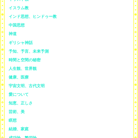
イスラム教
インド思想、ヒンドゥー教
中国思想
神道
ギリシャ神話
予知、予言、未来予測
時間と空間の秘密
人生観、世界観
健康、医療
宇宙文明、古代文明
愛について
知恵、正しさ
芸術、美
瞑想
結婚、家庭
成功論、繁栄論