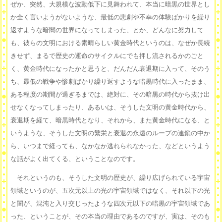
ぜか、突然、大規模な波動低下に見舞われて、本当に暗黒の世界とし
か全く言いようがないような、最低の悲劇や不幸の体験ばかりを繰り
返すような暗闇の世界になってしまった、とか、どんなに努力して
も、彼らの文明における素晴らしい黄金時代というのは、なぜか長続
きせず、まるで歴史の運命のサイクルにでも押し流されるかのごと
く、黄金時代になったかと思うと、だんだん衰退期に入って、そのう
ち、最低の戦争や惨劇ばかり繰り返すような暗黒時代に入ったまま、
ある程度の期間が過ぎるまでは、絶対に、その暗黒の時代から抜け出
せなくなってしまったり、あるいは、そうした文明の黄金時代から、
衰退期を経て、暗黒時代となり、それから、また黄金時代になる、と
いうような、そうした文明の繁栄と衰退の永遠のループの連鎖の中か
ら、いつまで経っても、なかなか逃れられなかった、などというよう
な話がよく出てくる、ということなのです。
それというのも、そうした文明の歴史が、繰り広げられている宇宙
領域というのが、五次元以上の光の宇宙領域ではなく、それ以下の光
と闇が、混沌と入り交じったような四次元以下の暗黒の宇宙領域であ
った、ということが、その本当の理由であるのですが、実は、そのも