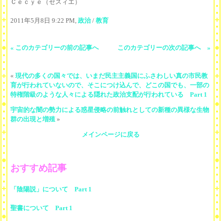
Ｃｅｃｙｅ（セスィエ）
2011年5月8日 9:22 PM,
政治
/
教育
« このカテゴリーの前の記事へ
このカテゴリーの次の記事へ »
«
現代の多くの国々では、いまだ民主主義国にふさわしい真の市民教
育が行われていないので、そこにつけ込んで、どこの国でも、一部の
特権階級のような人々による隠れた政治支配が行われている Part 1
宇宙的な闇の勢力による惑星侵略の前触れとしての新種の異様な生物
群の出現と増殖
»
メインページに戻る
おすすめ記事
「陰陽説」について Part 1
聖書について Part 1