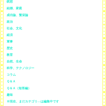
瞑想
結婚、家庭
成功論、繁栄論
政治
社会、文化
経済
軍事
歴史
教育
自然、生命
科学、テクノロジー
コラム
Ｑ＆Ａ
Ｑ＆Ａ（短答編）
趣味
※現在、まだカテゴリ—は編集中です