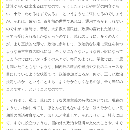
計算ぐらいは出来るはずなので、そうしたテレビや新聞の内容ぐら
い、十分、わかるはずである」、というような主張になるのでしょう
が、それは、確かに、百年前の世界であれば、通用するかもしれない
のですが（当時は、普通、大多数の国民は、政府の言われた通りに、
何でも受け入れるしかなかったので）、現代のように、多くの人々
が、より直接的な形で、政治に参加して、政治的な決定に責任を持つ
ような民主主義の時代には、全く話にならないような言い訳になって
しまうのではないか（多くの人々が、毎日のように、学校では、一度
も聞いたこともないような、国内外の政治や経済や文化のニュースを
目にしているような状況では、政治参加どころか、何が、正しい政治
決定なのか、ということすら、よく分からなくなるのは、全く当然の
ことです）、ということなのです。
それゆえ、私は、現代のような民主主義の時代においては、現在の
ような、社会に出ても、ほとんど使えないような、訳の分からない長
期間の国語教育なんて、ほとんど廃止して、それよりかは、社会に出
て、すぐに役立つような、国内外の政治や経済や文化のことや、すぐ