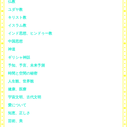
仏教
ユダヤ教
キリスト教
イスラム教
インド思想、ヒンドゥー教
中国思想
神道
ギリシャ神話
予知、予言、未来予測
時間と空間の秘密
人生観、世界観
健康、医療
宇宙文明、古代文明
愛について
知恵、正しさ
芸術、美