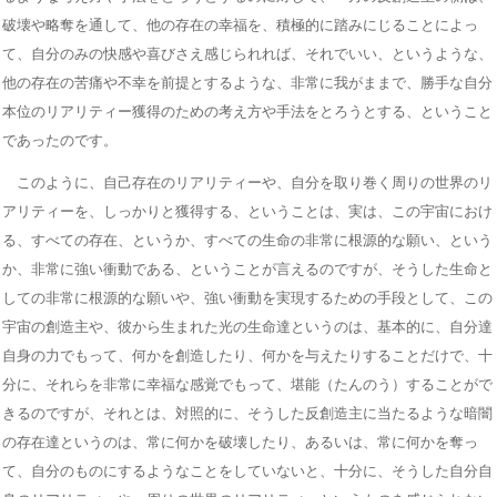
破壊や略奪を通して、他の存在の幸福を、積極的に踏みにじることによっ
て、自分のみの快感や喜びさえ感じられれば、それでいい、というような、
他の存在の苦痛や不幸を前提とするような、非常に我がままで、勝手な自分
本位のリアリティー獲得のための考え方や手法をとろうとする、ということ
であったのです。
このように、自己存在のリアリティーや、自分を取り巻く周りの世界のリ
アリティーを、しっかりと獲得する、ということは、実は、この宇宙におけ
る、すべての存在、というか、すべての生命の非常に根源的な願い、という
か、非常に強い衝動である、ということが言えるのですが、そうした生命と
しての非常に根源的な願いや、強い衝動を実現するための手段として、この
宇宙の創造主や、彼から生まれた光の生命達というのは、基本的に、自分達
自身の力でもって、何かを創造したり、何かを与えたりすることだけで、十
分に、それらを非常に幸福な感覚でもって、堪能（たんのう）することがで
きるのですが、それとは、対照的に、そうした反創造主に当たるような暗闇
の存在達というのは、常に何かを破壊したり、あるいは、常に何かを奪っ
て、自分のものにするようなことをしていないと、十分に、そうした自分自