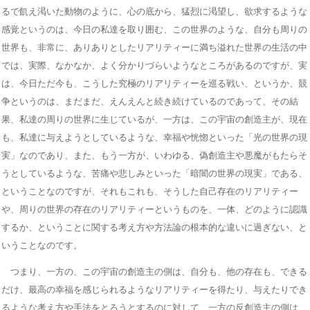
るで飢え渇いた動物のように、心の底から、猛烈に渇望し、欲求するような
感覚というのは、今日の私達を取り囲む、この世界のような、自分も周りの
世界も、非常に、ありありとしたリアリティーに満ち溢れた世界の生活の中
では、実際、なかなか、よく分かりづらいようなところがあるのですが、実
は、今日ただ今も、こうした究極のリアリティーを巡る戦い、というか、競
争というのは、まだまだ、えんえんと続き続けているのであって、その結
果、私達の周りの世界に生じているが、一方は、この宇宙の創造主が、現在
も、私達に与えようとしているような、幸福や恍惚といった「光の世界の現
実」なのであり、また、もう一方が、いわゆる、偽創造主や悪魔がもたらそ
うとしているような、苦痛や悲しみといった「暗闇の世界の現実」である、
ということなのですが、それもこれも、そうした自己存在のリアリティー
や、周りの世界の存在のリアリティーというものを、一体、どのように認識
するか、ということに関する考え方や方法論の根本的な違いに過ぎない、と
いうことなのです。
つまり、一方の、この宇宙の創造主の側は、自分も、他の存在も、できる
だけ、最高の幸福を感じられるようなリアリティーを得たり、与えたりでき
るような考え方や手法をとろうとするのに対して、一方の反創造主の側は、