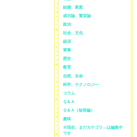
結婚、家庭
成功論、繁栄論
政治
社会、文化
経済
軍事
歴史
教育
自然、生命
科学、テクノロジー
コラム
Ｑ＆Ａ
Ｑ＆Ａ（短答編）
趣味
※現在、まだカテゴリ—は編集中
です