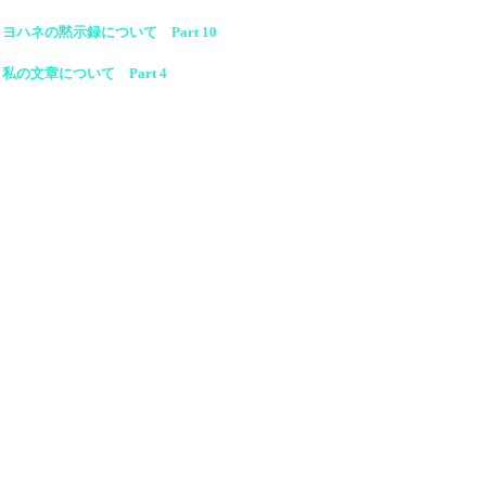
ヨハネの黙示録について Part 10
私の文章について Part 4