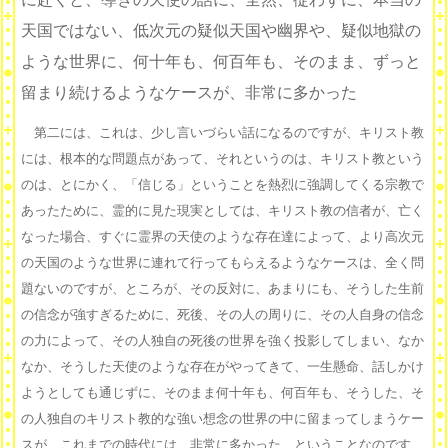
天国ではない、低次元の疑似天国や幽界や、疑似地獄の
ような世界に、何十年も、何百年も、そのまま、ずっと
留まり続けるようなケースが、非常に多かった
第二には、これは、少し言いづらい話になるのですが、キリスト教
には、根本的な問題点があって、それというのは、キリスト教という
のは、とにかく、「信じる」ということを熱烈に強調してくる宗教で
あったために、霊的に見た現実としては、キリスト教の信者が、亡く
なった場合、すぐに霊界の天使のような存在達によって、より高次元
の天国のような世界に連れて行ってもらえるようなケースは、全く問
題ないのですが、ところが、その反対に、あまりにも、そうした生前
の信念が強すぎるために、死後、その人の周りに、その人自身の信念
の力によって、その人独自の死後の世界を強く投影してしまい、なか
なか、そうした天使のような存在がやってきて、一生懸命、話しかけ
ようとしても通じずに、そのまま何十年も、何百年も、そうした、そ
の人独自のキリスト教的な強い想念の世界の中に留まってしまうケー
スが、これまでの時代には、非常に多かった、ということなのです