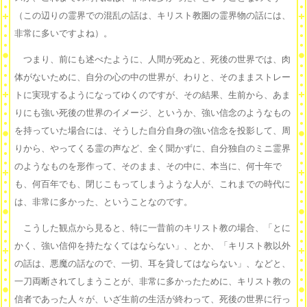
（この辺りの霊界での混乱の話は、キリスト教圏の霊界物の話には、
非常に多いですよね）。
つまり、前にも述べたように、人間が死ぬと、死後の世界では、肉
体がないために、自分の心の中の世界が、わりと、そのままストレー
トに実現するようになってゆくのですが、その結果、生前から、あま
りにも強い死後の世界のイメージ、というか、強い信念のようなもの
を持っていた場合には、そうした自分自身の強い信念を投影して、周
りから、やってくる霊の声など、全く聞かずに、自分独自のミニ霊界
のようなものを形作って、そのまま、その中に、本当に、何十年で
も、何百年でも、閉じこもってしまうような人が、これまでの時代に
は、非常に多かった、ということなのです。
こうした観点から見ると、特に一昔前のキリスト教の場合、「とに
かく、強い信仰を持たなくてはならない」、とか、「キリスト教以外
の話は、悪魔の話なので、一切、耳を貸してはならない」、などと、
一刀両断されてしまうことが、非常に多かったために、キリスト教の
信者であった人々が、いざ生前の生活が終わって、死後の世界に行っ