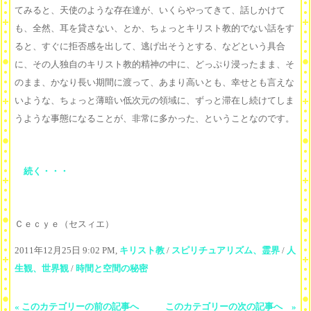
てみると、天使のような存在達が、いくらやってきて、話しかけて
も、全然、耳を貸さない、とか、ちょっとキリスト教的でない話をす
ると、すぐに拒否感を出して、逃げ出そうとする、などという具合
に、その人独自のキリスト教的精神の中に、どっぷり浸ったまま、そ
のまま、かなり長い期間に渡って、あまり高いとも、幸せとも言えな
いような、ちょっと薄暗い低次元の領域に、ずっと滞在し続けてしま
うような事態になることが、非常に多かった、ということなのです。
続く・・・
Ｃｅｃｙｅ（セスィエ）
2011年12月25日 9:02 PM,
キリスト教
/
スピリチュアリズム、霊界
/
人
生観、世界観
/
時間と空間の秘密
« このカテゴリーの前の記事へ
このカテゴリーの次の記事へ »