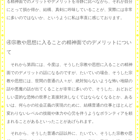
る精神面でのメリットやデメリットを冷静に比べながら、それが自分
にとって損か得か、結構、真剣に吟味していることが、実際には非常
に多いのではないか、というように私は率直に感じております。
④宗教や思想に入ることの精神面でのデメリットについ
て
それから第四には、今度は、そうした宗教や思想に入ることの精神
面でのデメリットの話になるのですが、たいていの場合、そうした宗
教や思想には、世間の普通の人々が、絶対知らないような怖い地獄の
話や悪魔の話が出てくることが非常に多いので、そうした、おどおど
しい霊的な恐怖の世界と直接対決しなくてはならなくなるとか、ある
いは、何らかの社会正義の実現のために、結構普通の仕事とほとんど
変わりないレベルの技能や体力や心労を伴うようなボランティアを頼
まれることがあるといったことがあげられます。
それから、そうした普通の話以外に、たいてい、そうした宗教や思