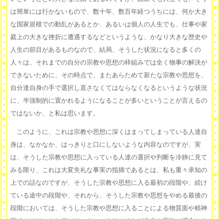
は簡単には行かないもので、数十年、数百年経つうちには、何か大き
な国家規模での動乱があるとか、あるいは個人の人生でも、仕事や家
庭上の大きな挫折に遭遇するなどというような、かなり大きな歴史や
人生の節目があるものなので、結局、そうした状況になると多くの
人々は、それまでの自分の宗教や思想の枠組みでは全く物事の解決が
できないために、その時点で、またあらためて新たな宗教や思想を、
自分達自身の手で選択し直さなくてはならなくなるというような状況
に、半強制的に置かれるようになることが多いということが言えるの
ではないか、と私は思います。
このように、これは宗教や思想に深くはまってしまっている人達自
身は、なかなか、はっきりと口にしないような内容なのですが、実
は、そうした宗教や思想に入っている人達の選択や判断を冷静に見て
みる限り、これは大変失礼な事実の指摘であるとは、私も重々承知の
上での話なのですが、そうした宗教や思想に入る最初の段階や、続け
ている途中の段階や、それから、そうした宗教や思想をやめる最後の
段階においては、そうした宗教や思想に入ることによる物質面や精神