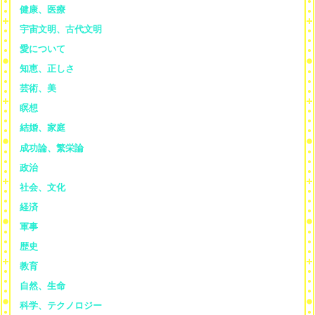
健康、医療
宇宙文明、古代文明
愛について
知恵、正しさ
芸術、美
瞑想
結婚、家庭
成功論、繁栄論
政治
社会、文化
経済
軍事
歴史
教育
自然、生命
科学、テクノロジー