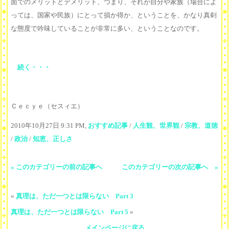
面でのメリットとデメリット、つまり、それが自分や家族（場合によ
っては、国家や民族）にとって損か得か、ということを、かなり真剣
な態度で吟味していることが非常に多い、ということなのです。
続く・・・
Ｃｅｃｙｅ（セスィエ）
2010年10月27日 9:31 PM,
おすすめ記事
/
人生観、世界観
/
宗教、道徳
/
政治
/
知恵、正しさ
« このカテゴリーの前の記事へ
このカテゴリーの次の記事へ »
«
真理は、ただ一つとは限らない Part 3
真理は、ただ一つとは限らない Part 5
»
メインページに戻る