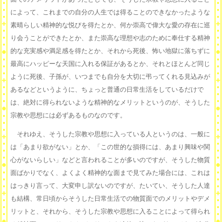
によって、これまでの自分の人生では得ることのできなかったような
素晴らしい精神的な悦びを得たとか、何か崇高で偉大な愛の存在に巡
り会うことができたとか、また崇高な理想や志のために奉仕する精神
的な充実感や満足感を得たとか、それから死後、怖い地獄に落ちずに
最高にハッピーな天国に入れる保証があるとか、それとほとんど同じ
ように死後、子孫が、いつまでも自分を大切に弔ってくれる見込みが
あるなどというように、ちょっと普通の日常生活をしているだけで
は、絶対に得られないような精神的なメリットというのが、そうした
宗教や思想には必ずあるものなのです。
それゆえ、そうした宗教や思想に入っている人というのは、一般に
は「あまり欲がない」とか、「この世的な損得には、あまり興味や関
心がないらしい」などと言われることが多いのですが、そうした物質
面ばかりでなく、よくよく精神的な面まで見てみた場合には、これは
はっきり言って、大変申し訳ないのですが、たいてい、そうした人達
も結構、常日頃からそうした日常生活での物質面でのメリットやデメ
リットと、それから、そうした宗教や思想に入ることによって得られ