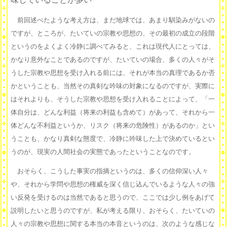
前回述べたような考え方は、まだ地球では、あまり馴染みがないの
ですが、ところが、たいていの宗教や思想の、その最初の成立の段階
というのをよくよく冷静に調べてみると、これは現代人にとっては、
かなり意外なことであるのですが、たいていの場合、多くの人々がそ
うした宗教や思想を受け入れる前には、それが本当の真理であるか否
かということも、当然その真剣な吟味の対象になるのですが、実際に
はそれよりも、そうした宗教や思想を受け入れることによって、「一
体自分は、どんな利益（将来の利益も含めて）があって、それから一
体どんな不利益というか、リスク（将来の危険性）があるのか」とい
うことも、かなり真剣な態度で、冷静に吟味した上で決めているとい
うのが、現実の人間社会の実態であったということなのです。
おそらく、こうした事実の指摘というのは、多くの信仰深い人々
や、それから学問や思想の権威を深く信じ込んでいるような人々の強
い反発を受けるのは当然であると思うので、ここでは少し例をあげて
説明したいと思うのですが、私が考える限り、おそらく、たいていの
人々の宗教や思想に関する本当の本音というのは、次のような感じな