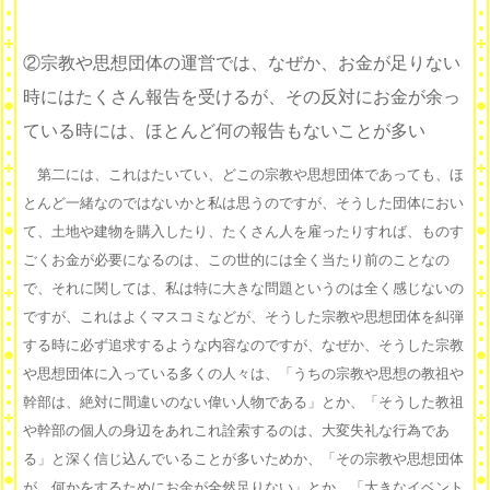
②宗教や思想団体の運営では、なぜか、お金が足りない
時にはたくさん報告を受けるが、その反対にお金が余っ
ている時には、ほとんど何の報告もないことが多い
第二には、これはたいてい、どこの宗教や思想団体であっても、ほ
とんど一緒なのではないかと私は思うのですが、そうした団体におい
て、土地や建物を購入したり、たくさん人を雇ったりすれば、ものす
ごくお金が必要になるのは、この世的には全く当たり前のことなの
で、それに関しては、私は特に大きな問題というのは全く感じないの
ですが、これはよくマスコミなどが、そうした宗教や思想団体を糾弾
する時に必ず追求するような内容なのですが、なぜか、そうした宗教
や思想団体に入っている多くの人々は、「うちの宗教や思想の教祖や
幹部は、絶対に間違いのない偉い人物である」とか、「そうした教祖
や幹部の個人の身辺をあれこれ詮索するのは、大変失礼な行為であ
る」と深く信じ込んでいることが多いためか、「その宗教や思想団体
が、何かをするためにお金が全然足りない」とか、「大きなイベント