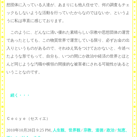
想団体に入っている人達が、あまりにも他人任せで、何の調査もチェ
ックもしないような活動を行っていたからなのではないか、というよ
うに私は率直に感じております。
このように、どんなに清い優れた素晴らしい宗教や思想団体の運営
であったとしても、この物質世界で運営している限り、必ずお金の出
入りというものがあるので、それゆえ気をつけておかないと、今述べ
たような形でもって、自分も、いつの間にか政治や経済の世界とほと
んど同じような汚職や横領の間接的な被害者にされる可能性があると
いうことなのです。
続く・・・
Ｃｅｃｙｅ（セスィエ）
2010年10月28日 9:25 PM,
人生観、世界観
/
宗教、道徳
/
政治
/
知恵、