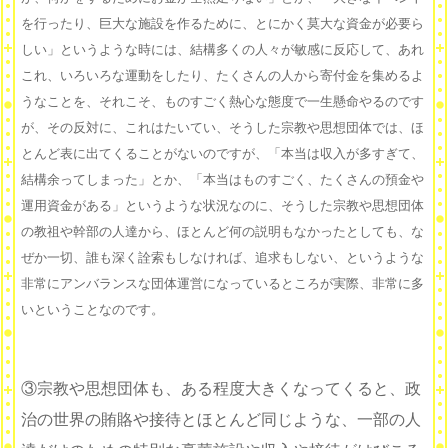
を行ったり、巨大な施設を作るために、とにかく莫大な資金が必要ら
しい」というような時には、結構多くの人々が敏感に反応して、あれ
これ、いろいろな運動をしたり、たくさんの人から寄付金を集めるよ
うなことを、それこそ、ものすごく熱心な態度で一生懸命やるのです
が、その反対に、これはたいてい、そうした宗教や思想団体では、ほ
とんど表に出てくることがないのですが、「本当は収入が多すぎて、
結構余ってしまった」とか、「本当はものすごく、たくさんの預金や
運用資金がある」というような状況なのに、そうした宗教や思想団体
の教祖や幹部の人達から、ほとんど何の説明もなかったとしても、な
ぜか一切、誰も深く詮索もしなければ、追求もしない、というような
非常にアンバランスな団体運営になっているところが実際、非常に多
いということなのです。
③宗教や思想団体も、ある程度大きくなってくると、政
治の世界の賄賂や接待とほとんど同じような、一部の人