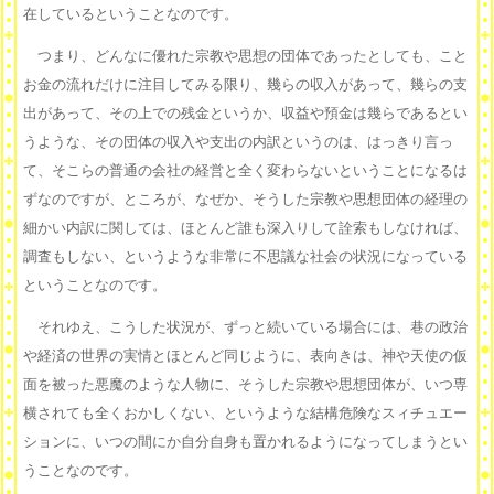
在しているということなのです。
つまり、どんなに優れた宗教や思想の団体であったとしても、こと
お金の流れだけに注目してみる限り、幾らの収入があって、幾らの支
出があって、その上での残金というか、収益や預金は幾らであるとい
うような、その団体の収入や支出の内訳というのは、はっきり言っ
て、そこらの普通の会社の経営と全く変わらないということになるは
ずなのですが、ところが、なぜか、そうした宗教や思想団体の経理の
細かい内訳に関しては、ほとんど誰も深入りして詮索もしなければ、
調査もしない、というような非常に不思議な社会の状況になっている
ということなのです。
それゆえ、こうした状況が、ずっと続いている場合には、巷の政治
や経済の世界の実情とほとんど同じように、表向きは、神や天使の仮
面を被った悪魔のような人物に、そうした宗教や思想団体が、いつ専
横されても全くおかしくない、というような結構危険なスィチュエー
ションに、いつの間にか自分自身も置かれるようになってしまうとい
うことなのです。