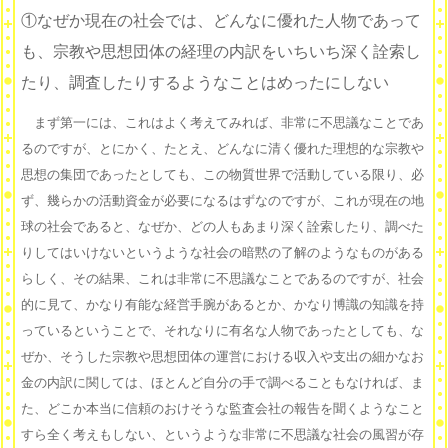
①なぜか現在の社会では、どんなに優れた人物であって
も、宗教や思想団体の経理の内訳をいちいち深く詮索し
たり、調査したりするようなことはめったにしない
まず第一には、これはよく考えてみれば、非常に不思議なことであ
るのですが、とにかく、たとえ、どんなに清く優れた理想的な宗教や
思想の集団であったとしても、この物質世界で活動している限り、必
ず、幾らかの活動資金が必要になるはずなのですが、これが現在の地
球の社会であると、なぜか、どの人もあまり深く詮索したり、調べた
りしてはいけないというような社会の暗黙の了解のようなものがある
らしく、その結果、これは非常に不思議なことであるのですが、社会
的に見て、かなり有能な経営手腕があるとか、かなり博識の知識を持
っているということで、それなりに有名な人物であったとしても、な
ぜか、そうした宗教や思想団体の運営における収入や支出の細かなお
金の内訳に関しては、ほとんど自分の手で調べることもなければ、ま
た、どこか本当に信頼のおけそうな監査会社の報告を聞くようなこと
すら全く考えもしない、というような非常に不思議な社会の風習が存