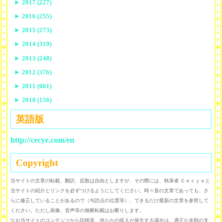
►
2017 (227)
►
2016 (255)
►
2015 (273)
►
2014 (319)
►
2013 (248)
►
2012 (376)
►
2011 (661)
►
2010 (156)
英語版
http://cecye.com/en
Copyright
当サイトの文章の転載、翻訳、拡散は自由としますが、その際には、執筆者 Ｃｅｃｙｅと
当サイトの紹介とリンクを必ずつけるようにしてください。時々昔の文章であっても、さ
らに修正していることがあるので（句読点の位置等）、できるだけ最新の文章を参照して
ください。ただし画像、音声等の無断転載はお断りします。
なお当サイトのコンテンツから印税等、何らかの収入が発生する場合は、適正な金額の支