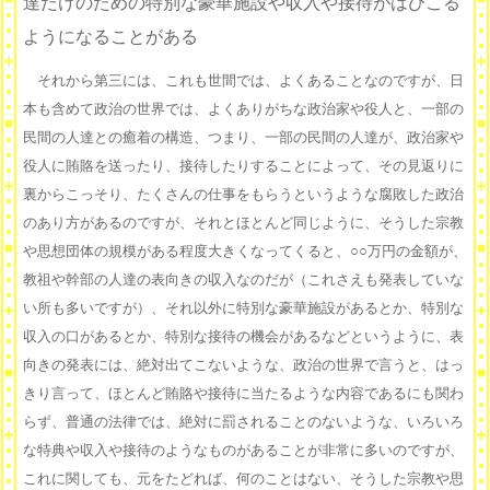
達だけのための特別な豪華施設や収入や接待がはびこる
ようになることがある
それから第三には、これも世間では、よくあることなのですが、日
本も含めて政治の世界では、よくありがちな政治家や役人と、一部の
民間の人達との癒着の構造、つまり、一部の民間の人達が、政治家や
役人に賄賂を送ったり、接待したりすることによって、その見返りに
裏からこっそり、たくさんの仕事をもらうというような腐敗した政治
のあり方があるのですが、それとほとんど同じように、そうした宗教
や思想団体の規模がある程度大きくなってくると、○○万円の金額が、
教祖や幹部の人達の表向きの収入なのだが（これさえも発表していな
い所も多いですが）、それ以外に特別な豪華施設があるとか、特別な
収入の口があるとか、特別な接待の機会があるなどというように、表
向きの発表には、絶対出てこないような、政治の世界で言うと、はっ
きり言って、ほとんど賄賂や接待に当たるような内容であるにも関わ
らず、普通の法律では、絶対に罰されることのないような、いろいろ
な特典や収入や接待のようなものがあることが非常に多いのですが、
これに関しても、元をたどれば、何のことはない、そうした宗教や思