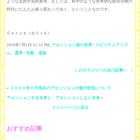
ような霊的宇宙的真理、もしくは、科学のような世界的な統合宗教の
時代にだんだん移り変わってゆく、ということなのです。
Ｃｅｃｙｅ（セスィエ）
2010年7月1日 11:33 PM,
アセンション後の世界
/
スピリチュアリズ
ム、霊界
/
宗教、道徳
このカテゴリーの次の記事へ »
«
２０１０年６月現在のアセンションの進行状況について
アセンションする未来と、アセンションしない未来
»
メインページに戻る
おすすめ記事