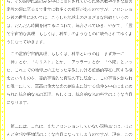
ら、その国や民族のみを中心に信仰されている民俗宗教や小さな新興
宗教の類に至るまで非常に数多くの種類があるのですが、アセンショ
ン後の世界においては、こうした地球上のさまざまな宗教というの
は、だんだん時間を隔てるにつれて、統合されてゆき、やがて、「霊
的宇宙的な真理、もしくは、科学」のようなものに統合されてゆくよ
うになってゆきます。
この霊的宇宙的真理、もしくは、科学というのは、まず第一に
「神」とか、「キリスト」とか、「アッラー」とか、「仏陀」といっ
た、これまでの地球上の主だった宗教における超越的存在に関する概
念というものを、霊的宇宙的な真理の下に統合し、この宇宙を創られ
た唯一にして、至高の偉大な光の創造主に対する信仰を中心にまとめ
られた統合的な光の真理、もしくは、統合的な光の科学のような内容
になります。
第二には、これは、まだアセンションしていない現時点では、ほと
んど空想や夢物語のような内容になってしまうのですが、現在、この