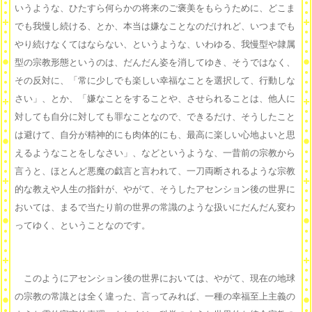
いうような、ひたすら何らかの将来のご褒美をもらうために、どこま
でも我慢し続ける、とか、本当は嫌なことなのだけれど、いつまでも
やり続けなくてはならない、というような、いわゆる、我慢型や隷属
型の宗教形態というのは、だんだん姿を消してゆき、そうではなく、
その反対に、「常に少しでも楽しい幸福なことを選択して、行動しな
さい」、とか、「嫌なことをすることや、させられることは、他人に
対しても自分に対しても罪なことなので、できるだけ、そうしたこと
は避けて、自分が精神的にも肉体的にも、最高に楽しい心地よいと思
えるようなことをしなさい」、などというような、一昔前の宗教から
言うと、ほとんど悪魔の戯言と言われて、一刀両断されるような宗教
的な教えや人生の指針が、やがて、そうしたアセンション後の世界に
おいては、まるで当たり前の世界の常識のような扱いにだんだん変わ
ってゆく、ということなのです。
このようにアセンション後の世界においては、やがて、現在の地球
の宗教の常識とは全く違った、言ってみれば、一種の幸福至上主義の