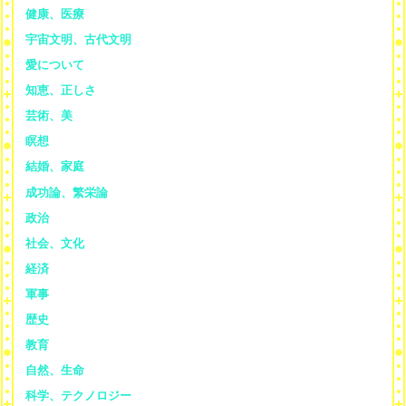
健康、医療
宇宙文明、古代文明
愛について
知恵、正しさ
芸術、美
瞑想
結婚、家庭
成功論、繁栄論
政治
社会、文化
経済
軍事
歴史
教育
自然、生命
科学、テクノロジー