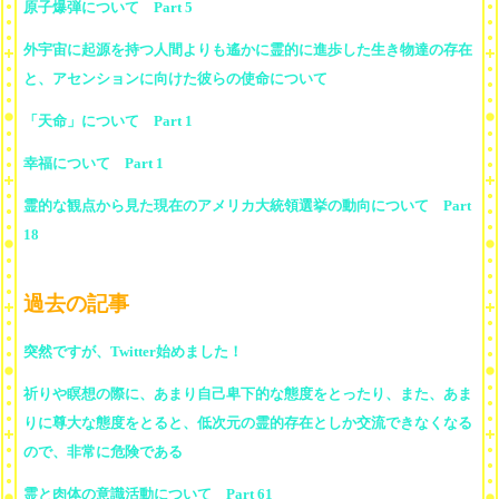
原子爆弾について Part 5
外宇宙に起源を持つ人間よりも遙かに霊的に進歩した生き物達の存在
と、アセンションに向けた彼らの使命について
「天命」について Part 1
幸福について Part 1
霊的な観点から見た現在のアメリカ大統領選挙の動向について Part
18
過去の記事
突然ですが、Twitter始めました！
祈りや瞑想の際に、あまり自己卑下的な態度をとったり、また、あま
りに尊大な態度をとると、低次元の霊的存在としか交流できなくなる
ので、非常に危険である
霊と肉体の意識活動について Part 61