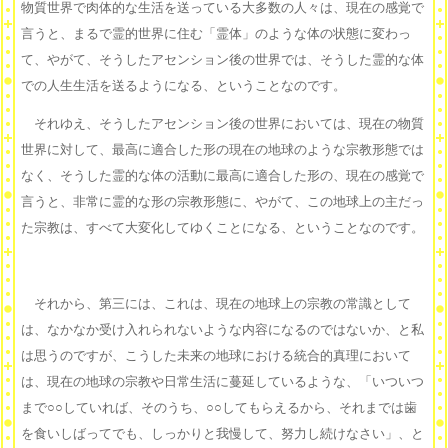
物質世界で肉体的な生活を送っている大多数の人々は、現在の感覚で
言うと、まるで霊的世界に住む「霊体」のような体の状態に変わっ
て、やがて、そうしたアセンション後の世界では、そうした霊的な体
での人生生活を送るようになる、ということなのです。
それゆえ、そうしたアセンション後の世界においては、現在の物質
世界に対して、最高に適合した形の現在の地球のような宗教形態では
なく、そうした霊的な体の活動に最高に適合した形の、現在の感覚で
言うと、非常に霊的な形の宗教形態に、やがて、この地球上の主だっ
た宗教は、すべて大変化してゆくことになる、ということなのです。
それから、第三には、これは、現在の地球上の宗教の常識として
は、なかなか受け入れられないような内容になるのではないか、と私
は思うのですが、こうした未来の地球における統合的真理において
は、現在の地球の宗教や日常生活に蔓延しているような、「いついつ
まで○○していれば、そのうち、○○してもらえるから、それまでは歯
を食いしばってでも、しっかりと我慢して、努力し続けなさい」、と