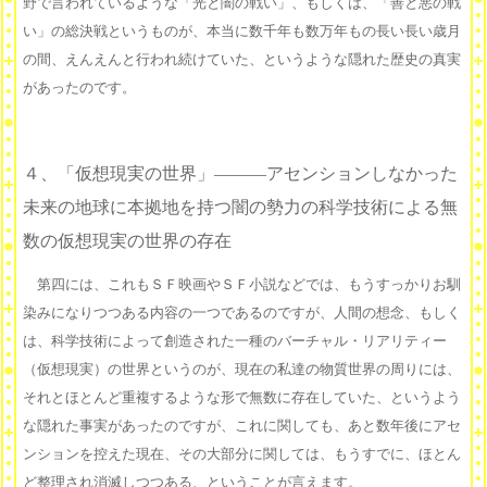
野で言われているような「光と闇の戦い」、もしくは、「善と悪の戦
い」の総決戦というものが、本当に数千年も数万年もの長い長い歳月
の間、えんえんと行われ続けていた、というような隠れた歴史の真実
があったのです。
４、「仮想現実の世界」———アセンションしなかった
未来の地球に本拠地を持つ闇の勢力の科学技術による無
数の仮想現実の世界の存在
第四には、これもＳＦ映画やＳＦ小説などでは、もうすっかりお馴
染みになりつつある内容の一つであるのですが、人間の想念、もしく
は、科学技術によって創造された一種のバーチャル・リアリティー
（仮想現実）の世界というのが、現在の私達の物質世界の周りには、
それとほとんど重複するような形で無数に存在していた、というよう
な隠れた事実があったのですが、これに関しても、あと数年後にアセ
ンションを控えた現在、その大部分に関しては、もうすでに、ほとん
ど整理され消滅しつつある、ということが言えます。