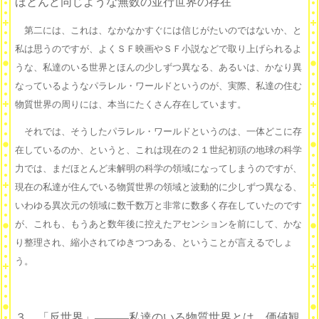
ほとんど同じような無数の並行世界の存在
第二には、これは、なかなかすぐには信じがたいのではないか、と
私は思うのですが、よくＳＦ映画やＳＦ小説などで取り上げられるよ
うな、私達のいる世界とほんの少しずつ異なる、あるいは、かなり異
なっているようなパラレル・ワールドというのが、実際、私達の住む
物質世界の周りには、本当にたくさん存在しています。
それでは、そうしたパラレル・ワールドというのは、一体どこに存
在しているのか、というと、これは現在の２１世紀初頭の地球の科学
力では、まだほとんど未解明の科学の領域になってしまうのですが、
現在の私達が住んでいる物質世界の領域と波動的に少しずつ異なる、
いわゆる異次元の領域に数千数万と非常に数多く存在していたのです
が、これも、もうあと数年後に控えたアセンションを前にして、かな
り整理され、縮小されてゆきつつある、ということが言えるでしょ
う。
３、「反世界」———私達のいる物質世界とは、価値観