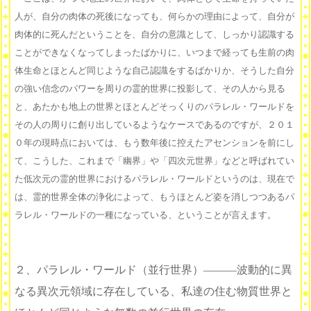
人が、自分の肉体の死後になっても、何らかの理由によって、自分が
肉体的に死んだということを、自分の意識として、しっかり認識する
ことができなくなってしまったばかりに、いつまで経っても生前の肉
体生命とほとんど同じような自己認識をするばかりか、そうした自分
の強い信念のパワーを周りの霊的世界に投影して、その人から見る
と、あたかも地上の世界とほとんどそっくりのパラレル・ワールドを
その人の周りに創り出しているようなケースであるのですが、２０１
０年の現時点においては、もう数年後に控えたアセンションを前にし
て、こうした、これまで「幽界」や「四次元世界」などと呼ばれてい
た低次元の霊的世界におけるパラレル・ワールドというのは、現在で
は、霊的世界全体の浄化によって、もうほとんど姿を消しつつあるパ
ラレル・ワールドの一種になっている、ということが言えます。
２、パラレル・ワールド（並行世界）———波動的に異
なる異次元領域に存在している、私達の住む物質世界と