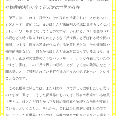
や物理的法則が全く正反対の世界の存在
第三には、これは、科学的にその存在が推定されたことがあったに
も関わらず、霊的には、まだほとんど未解明の領域に属するようなパ
ラレル・ワールドになってくるのですが、いわゆる、ＳＦ映画やＳＦ
小説などで時々取り上げられるような「反世界」と呼ばれる時空間の
領域、つまり、現在の私達が住んでいる物質世界とは、その価値観や
物理的法則などが、何もかもほとんど正反対になっているような、ま
さしく、正反対の世界のようなパラレル・ワールドが存在していたの
ですが、実は、この「反世界」の領域こそが、よく巷の陰謀説などで
闇の勢力として説明されている存在達の元々の住処であった、という
ことなのです。
この反世界に関しては、また別のページで詳しく説明したいと思う
のですが、要は、こうした反世界においては、現在の私達のいる物質
世界とは、ほとんど何もかも正反対の価値観や物理的な法則が支配し
ている、ということと、それから、これは少し理解が難しいのです
が、こうした反世界というのは、時間の流れの向きが未来から過去に