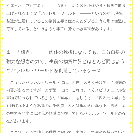
く違った「並行世界」―――つまり、よくＳＦ小説やＳＦ映画で取り
上げられるような「パラレル・ワールド」―――というのが、現在、
私達が生活しているこの物質世界とほとんどダブるような形で無数に
存在している、というような非常に驚くべき事実があります。
１、「幽界」———肉体の死後になっても、自分自身の
強力な想念の力で、生前の物質世界とほとんど同じよう
なパラレル・ワールドを創造しているケース
こうしたパラレル・ワールドには、大体、大きく分けて、４種類の
内容があるのですが、まず第一には、これは、よくスピリチュアルな
書物で述べられているような「幽界」、もしくは、「四次元世界」と
も呼ばれるような私達のいる物質世界とは根本的に異なる、霊的世界
の中でも非常に低次元の領域に存在しているパラレル・ワールドの存
在があります。
ここは、かつて地上の世界において、肉体として生命を持っていた