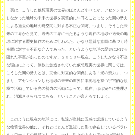
実は、こうした仮想現実の世界のほとんどすべてが、アセンション
しなかった地球の未来の世界を実質的に牛耳ることになった闇の勢力
による過去の地球の時空間に対する不正な関与、つまり、そうした未
来の世界から見て、過去の世界に当たるような現在の地球や過去の地
球に対する歴史操作のために行われた、かなり悪質な意図に基づく時
空間に対する不正な介入であった、というような地球の歴史における
隠れた事実があったのですが、２０１０年現在、こうしたかなり不当
な理由によって、無数に創造されていた仮想現実の世界に関しては、
こうした闇の勢力とは、完全に対立的な関係にある「光の勢力」、つ
まり、アセンションした地球の未来の世界に本拠地を持つ宇宙的な規
模で活動している光の勢力の活動によって、現在、ほぼ完全に整理さ
れ、消滅させられつつある、ということが言えるでしょう。
このように現在の地球には、私達が単純に五感で認識しているよう
な物質世界の他に、それとほとんど重複した形で存在しているパラレ
ル・ワールドの種類としては、大体、以上のような四つの内容があ