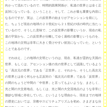
向かって流れているので、時間的因果関係が、私達の世界とは全く正
反対になっている、ということと、そして、これが最も重要な内容に
なるのですが、実は、この反世界の始まりがアセンションを前にし
た、ちょうど現在の地球の２０世紀から２１世紀の頃の時代に当たっ
ているので、そうした意味で、この反世界の影響というか、現在の私
達の宇宙から、この反世界が分離してゆく過程の影響というものを、
この地球の文明は非常に大きく受けやすい状況になっていた、という
ことであるのです。
それゆえ、この地球の文明というのは、現在、私達が霊的な天国の
世界、もしくは、アセンション後の光の世界として認識しているよう
な「高次元の世界」である「正世界」と、それから、そうした高次元
の世界とは全く何もかも正反対の「低次元の世界」である「反世界」
の間のちょうど中間の「中世界」と言ってもよいような、まさしく、
光と闇の大交差地点、もしくは、光と闇の大交流地点のような非常に
微妙な領域に存在していた、というような理由から、現在までの地球
の歴史においては、宗教やスピリチュアリズムを初め、さまざまな分