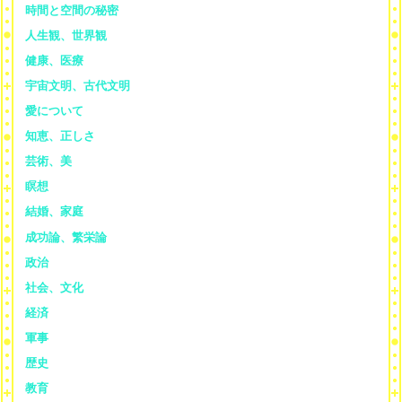
時間と空間の秘密
人生観、世界観
健康、医療
宇宙文明、古代文明
愛について
知恵、正しさ
芸術、美
瞑想
結婚、家庭
成功論、繁栄論
政治
社会、文化
経済
軍事
歴史
教育