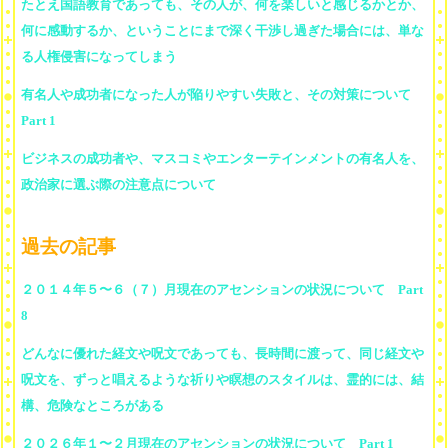
たとえ国語教育であっても、その人が、何を楽しいと感じるかとか、
何に感動するか、ということにまで深く干渉し過ぎた場合には、単な
る人権侵害になってしまう
有名人や成功者になった人が陥りやすい失敗と、その対策について
Part 1
ビジネスの成功者や、マスコミやエンターテインメントの有名人を、
政治家に選ぶ際の注意点について
過去の記事
２０１４年５〜６（７）月現在のアセンションの状況について Part
8
どんなに優れた経文や呪文であっても、長時間に渡って、同じ経文や
呪文を、ずっと唱えるような祈りや瞑想のスタイルは、霊的には、結
構、危険なところがある
２０２６年１〜２月現在のアセンションの状況について Part 1