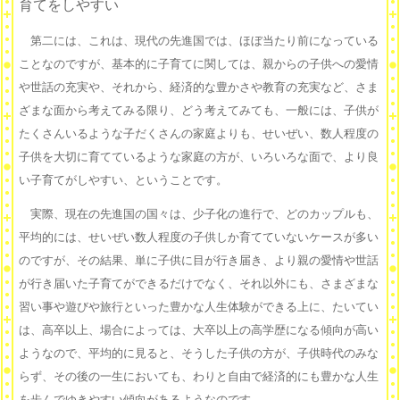
育てをしやすい
第二には、これは、現代の先進国では、ほぼ当たり前になっている
ことなのですが、基本的に子育てに関しては、親からの子供への愛情
や世話の充実や、それから、経済的な豊かさや教育の充実など、さま
ざまな面から考えてみる限り、どう考えてみても、一般には、子供が
たくさんいるような子だくさんの家庭よりも、せいぜい、数人程度の
子供を大切に育てているような家庭の方が、いろいろな面で、より良
い子育てがしやすい、ということです。
実際、現在の先進国の国々は、少子化の進行で、どのカップルも、
平均的には、せいぜい数人程度の子供しか育てていないケースが多い
のですが、その結果、単に子供に目が行き届き、より親の愛情や世話
が行き届いた子育てができるだけでなく、それ以外にも、さまざまな
習い事や遊びや旅行といった豊かな人生体験ができる上に、たいてい
は、高卒以上、場合によっては、大卒以上の高学歴になる傾向が高い
ようなので、平均的に見ると、そうした子供の方が、子供時代のみな
らず、その後の一生においても、わりと自由で経済的にも豊かな人生
を歩んでゆきやすい傾向があるようなのです。