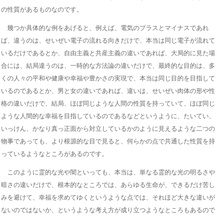
の性質があるものなのです。
幾つか具体的な例をあげると、例えば、電気のプラスとマイナスであれ
ば、違うのは、せいぜい電子の流れる向きだけで、本当は同じ電子が流れて
いるだけであるとか、自由主義と共産主義の違いであれば、大局的に見た場
合には、結局違うのは、一時的な方法論の違いだけで、最終的な目的は、多
くの人々の平和や健康や幸福や豊かさの実現で、本当は同じ目的を目指して
いるのであるとか、男と女の違いであれば、違いは、せいぜい肉体の形や性
格の違いだけで、結局、ほぼ同じような人間の性質を持っていて、ほぼ同じ
ような人間的な幸福を目指しているのであるなどというように、たいてい、
いっけん、かなり真っ正面から対立しているかのように見えるような二つの
物事であっても、より根源的な目で見ると、何らかの点で共通した性質を持
っているようなところがあるのです。
このように霊的な光や闇といっても、本当は、単なる霊的な光の明るさや
暗さの違いだけで、根本的なところでは、あらゆる生命が、できるだけ苦し
みを避けて、幸福を求めてゆくというような点では、それほど大きな違いが
ないのではないか、というような考え方が成り立つようなところもあるので