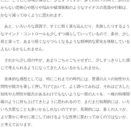
からない恐怖心や怒りや悩みや破壊衝動のようなマイナスの意識や行動は、
かなり減ってゆくように思われます。
あと、いろいろな原因で、すぐに暗く落ち込んだり、失敗したりするよう
なマインド・コントロールも少しずつ減らしていっているので、多分、少し
前と違って、あまり暗くなりづらくなるような精神的な変化を体験している
人もいるかもしれません。
それから少し頭の中が、あまりごちゃごちゃせずに、少しすっきりした感
じで考えられるようになってきた人もいるかもしれません。
全体的な感想としては、特にこれまでの時代には、普通の人々の知性や人
間性や能力を著しく押し下げておいて、よく調べてみれば、それほど大した
知性や人間性や能力があるわけでもないような一部の人々を、一種の特権階
級のように持ち上げてきたように思われるので、まだまだ短期的には、いろ
いろ大変なことも多いかもしれないのですが、長期的には、多くの人々が、
より豊かに幸せに過ごしてゆけるような世界に変わってゆくのではないか、
と考えております。