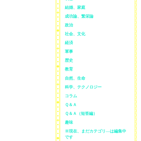
結婚、家庭
成功論、繁栄論
政治
社会、文化
経済
軍事
歴史
教育
自然、生命
科学、テクノロジー
コラム
Ｑ＆Ａ
Ｑ＆Ａ（短答編）
趣味
※現在、まだカテゴリ—は編集中
です