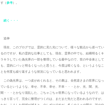
す（
参考
）。
続く・・・
追伸
現在、このブログでは、霊的に見た光について、様々な観点から述べてい
るのですが、私の霊的な仕事としても、現在、霊界の中でも、結構明るくキ
ラキラしていた偽光界の一部を整理している最中なので、世の中全体として
も、霊的にパッと明るくなったと思うと、今度は暗くなる、というようなこ
とを何度も繰り返すような状況になっていると思われます。
この偽光界は、一つ皮がめくれると、その裏は、全然逆さまの世界になっ
ているというような、幸せ、不幸、幸せ、不幸・・・とか、光、闇、光、
闇・・・とかなり混乱した、ごちゃごちゃ世界になっているようなので、は
っきり言って、完全に整理がつくのは、まだまだ先だと思われるのですが、
ただ、こうした領域が減ると、少しずつですが、多くの人々の間で、訳の分