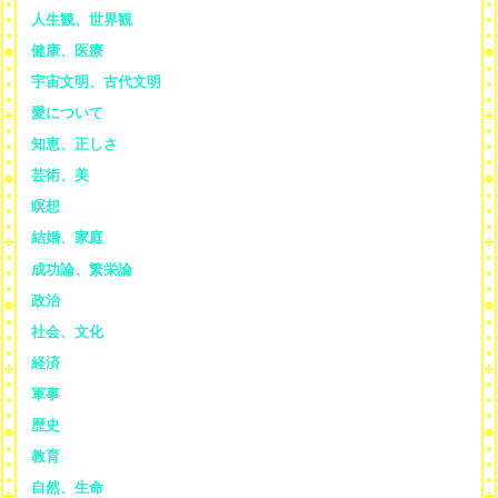
人生観、世界観
健康、医療
宇宙文明、古代文明
愛について
知恵、正しさ
芸術、美
瞑想
結婚、家庭
成功論、繁栄論
政治
社会、文化
経済
軍事
歴史
教育
自然、生命