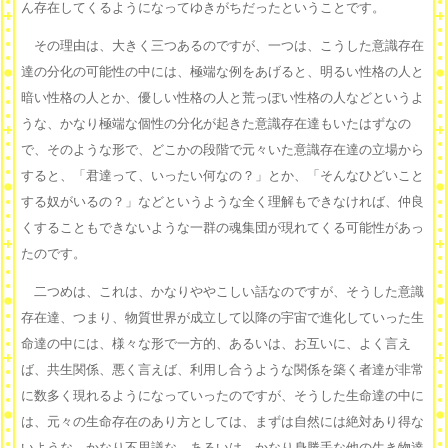
ん存在してくるようになってゆきがちだったということです。
その理由は、大きく三つあるのですが、一つは、こうした意識存在
達の分化の可能性の中には、極端な例をあげると、明るい性格の人と
暗い性格の人とか、優しい性格の人と荒っぽい性格の人などというよ
うな、かなり極端な個性の分化が起きた意識存在達もいたはずなの
で、そのような形で、どこかの段階で元々いた意識存在達の立場から
すると、「君達って、いったい何なの？」とか、「そんなひどいこと
する奴がいるの？」などというような全く理解もできなければ、仲良
くすることもできないような一群の魂集団が現れてくる可能性があっ
たのです。
二つめは、これは、かなりややこしい話なのですが、そうした意識
存在達、つまり、物質世界が成立して以降の宇宙で進化していった生
命達の中には、様々な形で一方的、あるいは、お互いに、よく言え
ば、共生関係、悪く言えば、利用し合うような関係を築く者達が非常
に数多く現れるようになっていったのですが、そうした生命達の中に
は、元々の生命存在のあり方としては、まずは自然には絶対あり得な
いような、かなり不思議な、あるいは、かなり身勝手な他の生き物達