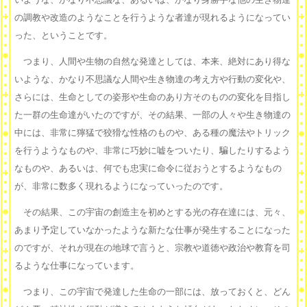
の調教や改造のようなことを行うような者達が現れるようになってい
った、ということです。
つまり、人間や生物の自然な発達としては、本来、絶対にあり得な
いような、かなり不思議な人間や生き物達の考え方や行動の変化や、
さらには、生命としての姿形や生命のあり方そのものの変化を目指し
た一群の生命達がいたのですが、その結果、一部の人々や生き物達の
中には、非常に獰猛で狡猾な性格のものや、ある種の魔法やトリック
を行うようなものや、非常に巧妙に嘘をついたり、騙したりするよう
なものや、あるいは、何でも忠実に命令に従おうとするようなもの
が、非常に数多く現れるようになっていったのです。
その結果、この宇宙の創造主を初めとする光の存在達には、元々、
あまり予定していなかったような新たな仕事が発生することになった
のですが、それが現在の地球で言うと、宗教や道徳や政治や教育を司
るような仕事になっています。
つまり、この宇宙で発達した生命の一部には、放っておくと、どん