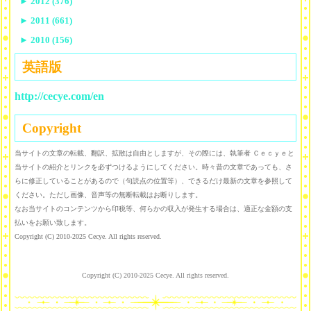
►
2012 (376)
►
2011 (661)
►
2010 (156)
英語版
http://cecye.com/en
Copyright
当サイトの文章の転載、翻訳、拡散は自由としますが、その際には、執筆者 Ｃｅｃｙｅと
当サイトの紹介とリンクを必ずつけるようにしてください。時々昔の文章であっても、さ
らに修正していることがあるので（句読点の位置等）、できるだけ最新の文章を参照して
ください。ただし画像、音声等の無断転載はお断りします。
なお当サイトのコンテンツから印税等、何らかの収入が発生する場合は、適正な金額の支
払いをお願い致します。
Copyright (C) 2010-2025 Cecye. All rights reserved.
Copyright (C) 2010-2025 Cecye. All rights reserved.