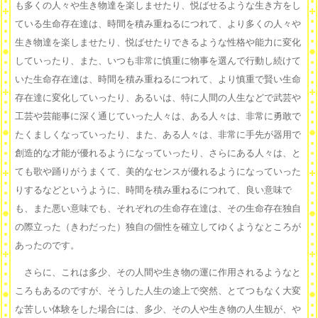
も多くの人々や生き物達を楽しませたり、悦ばせるような生き方をし
ている生命存在達は、時間を積み重ねるにつれて、より多くの人々や
生き物達を楽しませたり、悦ばせたりできるような性格や能力に変化
していったり、また、いつも非常に慎重に物事を選んで行動し続けて
いた生命存在達は、時間を積み重ねるにつれて、より慎重で賢い生命
存在達に変化していったり、あるいは、特に人間の人生などで武芸や
工芸や芸能事に深く通じていった人々は、ある人々は、非常に勇敢で
たくましくなっていったり、また、ある人々は、非常に手先が器用で
創造的な才能が優れるようになっていったり、さらにある人々は、と
ても歌や踊りがうまくて、美的なセンスが優れるようになっていった
りするなどというように、時間を積み重ねるにつれて、良い意味で
も、また悪い意味でも、それぞれの生命存在達は、その生命存在独自
の際立った（きわだった）独自の個性を確立してゆくようなところが
あったのです。
さらに、これは多少、その人間や生き物の運に作用されるようなと
ころもあるのですが、そうした人生の途上で突然、とてつもなく大変
な苦しい体験をした場合には、多少、その人や生き物の人生観が、や