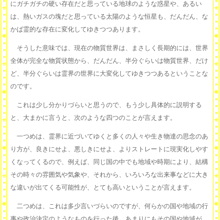
にガチガチの硬い存在だと思っている地球のような惑星や、あるい
は、熱いガスの塊だと思っている太陽のような恒星も、だんだん、な
かば霊的な存在に変化してゆきつつあります。
そうした意味では、現在の物質世界は、まさしく長期的には、世界
全体が完全な物質状態から、だんだん、半分ぐらいは物質世界、だけ
ど、半分ぐらいは霊界の世界に大変化してゆきつつあるということな
のです。
これは少し分かりづらいと思うので、もう少し具体的に説明する
と、大まかに言うと、次のような四つのことが言えます。
一つめは、霊界に近づいてゆくと多くの人々や生き物達の思念のあ
り方が、良きにせよ、悪しきにせよ、よりストレートに現実化しやす
くなってくるので、例えば、同じ国の中でも地域や時期により、結構
その時々の雰囲気や気象や、それから、いろいろな出来事などに大き
な違いが出てくる可能性が、とても高いということが言えます。
二つめは、これは多少言いづらいのですが、何らかの国や地域の行
事や政治決定のようなものを行った後、あまりにもその国や地域が、