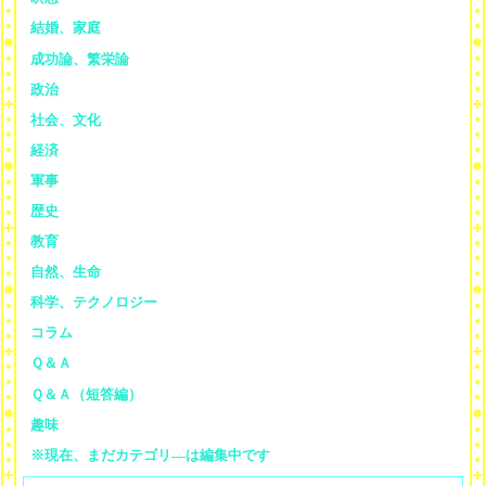
結婚、家庭
成功論、繁栄論
政治
社会、文化
経済
軍事
歴史
教育
自然、生命
科学、テクノロジー
コラム
Ｑ＆Ａ
Ｑ＆Ａ（短答編）
趣味
※現在、まだカテゴリ—は編集中です