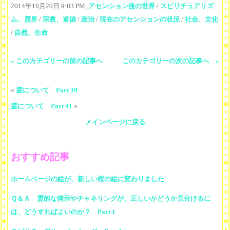
2014年10月20日 9:03 PM,
アセンション後の世界
/
スピリチュアリズ
ム、霊界
/
宗教、道徳
/
政治
/
現在のアセンションの状況
/
社会、文化
/
自然、生命
« このカテゴリーの前の記事へ
このカテゴリーの次の記事へ »
«
霊について Part 39
霊について Part 41
»
メインページに戻る
おすすめ記事
ホームページの絵が、新しい桜の絵に変わりました
Ｑ＆Ａ 霊的な啓示やチャネリングが、正しいかどうか見分けるに
は、どうすればよいのか？ Part 1