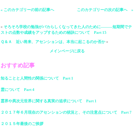
« このカテゴリーの前の記事へ
このカテゴリーの次の記事へ »
«
そろそろ学校の勉強がバカらしくなってきた人のために―――短期間でテ
ストの点数や成績をアップするための秘訣について Part 15
Ｑ＆Ａ 近い将来、アセンションは、本当に起こるのか否か
»
メインページに戻る
おすすめ記事
知ることと人間性の関係について Part 1
霊について Part 4
霊界や異次元世界に関する真実の追求について Part 1
２０１７年６月現在のアセンションの状況と、その注意点について Part 7
２０１５年最後のご挨拶