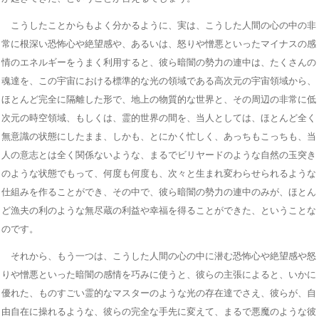
こうしたことからもよく分かるように、実は、こうした人間の心の中の非
常に根深い恐怖心や絶望感や、あるいは、怒りや憎悪といったマイナスの感
情のエネルギーをうまく利用すると、彼ら暗闇の勢力の連中は、たくさんの
魂達を、この宇宙における標準的な光の領域である高次元の宇宙領域から、
ほとんど完全に隔離した形で、地上の物質的な世界と、その周辺の非常に低
次元の時空領域、もしくは、霊的世界の間を、当人としては、ほとんど全く
無意識の状態にしたまま、しかも、とにかく忙しく、あっちもこっちも、当
人の意志とは全く関係ないような、まるでビリヤードのような自然の玉突き
のような状態でもって、何度も何度も、次々と生まれ変わらせられるような
仕組みを作ることができ、その中で、彼ら暗闇の勢力の連中のみが、ほとん
ど漁夫の利のような無尽蔵の利益や幸福を得ることができた、ということな
のです。
それから、もう一つは、こうした人間の心の中に潜む恐怖心や絶望感や怒
りや憎悪といった暗闇の感情を巧みに使うと、彼らの主張によると、いかに
優れた、ものすごい霊的なマスターのような光の存在達でさえ、彼らが、自
由自在に操れるような、彼らの完全な手先に変えて、まるで悪魔のような彼