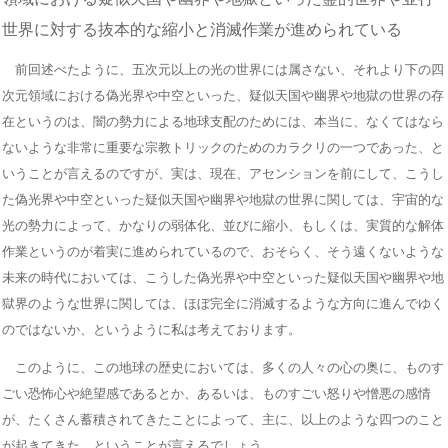
世界に対する抜本的な縮小と消滅作業が進められている
前回述べたように、五次元以上の光の世界には属さない、それより下の四
次元領域における偽光界や中空といった、疑似天国や幽界や地獄の世界の存
在というのは、闇の勢力による地球支配のためには、本当に、なくてはなら
ないような非常に重要な宗教トリックのためのカラクリの一つであった、と
いうことが言えるのですが、実は、現在、アセンションを前にして、こうし
た偽光界や中空といった疑似天国や幽界や地獄の世界に関しては、宇宙的な
光の勢力によって、かなりの弱体化、並びに縮小、もしくは、実質的な解体
作業というのが着実に進められているので、おそらく、そう遠くないような
未来の時代においては、こうした偽光界や中空といった疑似天国や幽界や地
獄界のような世界に関しては、ほぼ完全に消滅するような方向に進んでゆく
のではないか、というように私は考えております。
このように、この地球の歴史においては、多くの人々の心の奥に、ものす
ごい恐怖心や絶望感であるとか、あるいは、ものすごい怒りや憎悪の感情
が、たくさん蓄積されてきたことによって、主に、以上のような四つのこと
が起きてきた、ということが言えるでしょう。