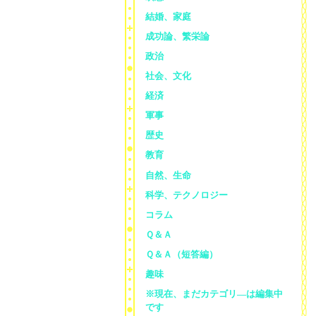
結婚、家庭
成功論、繁栄論
政治
社会、文化
経済
軍事
歴史
教育
自然、生命
科学、テクノロジー
コラム
Ｑ＆Ａ
Ｑ＆Ａ（短答編）
趣味
※現在、まだカテゴリ—は編集中
です