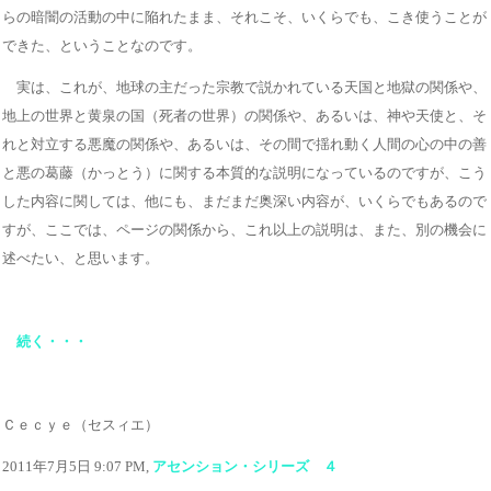
らの暗闇の活動の中に陥れたまま、それこそ、いくらでも、こき使うことが
できた、ということなのです。
実は、これが、地球の主だった宗教で説かれている天国と地獄の関係や、
地上の世界と黄泉の国（死者の世界）の関係や、あるいは、神や天使と、そ
れと対立する悪魔の関係や、あるいは、その間で揺れ動く人間の心の中の善
と悪の葛藤（かっとう）に関する本質的な説明になっているのですが、こう
した内容に関しては、他にも、まだまだ奥深い内容が、いくらでもあるので
すが、ここでは、ページの関係から、これ以上の説明は、また、別の機会に
述べたい、と思います。
続く・・・
Ｃｅｃｙｅ（セスィエ）
2011年7月5日 9:07 PM,
アセンション・シリーズ ４