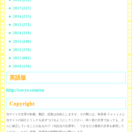
►
2017 (227)
►
2016 (255)
►
2015 (273)
►
2014 (319)
►
2013 (248)
►
2012 (376)
►
2011 (661)
►
2010 (156)
英語版
http://cecye.com/en
Copyright
当サイトの文章の転載、翻訳、拡散は自由としますが、その際には、執筆者 Ｃｅｃｙｅと
当サイトの紹介とリンクを必ずつけるようにしてください。時々昔の文章であっても、さ
らに修正していることがあるので（句読点の位置等）、できるだけ最新の文章を参照して
ください。ただし画像、音声等の無断転載はお断りします。