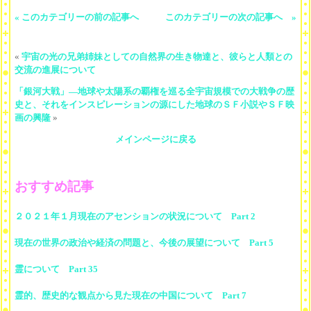
« このカテゴリーの前の記事へ
このカテゴリーの次の記事へ »
«
宇宙の光の兄弟姉妹としての自然界の生き物達と、彼らと人類との
交流の進展について
「銀河大戦」―地球や太陽系の覇権を巡る全宇宙規模での大戦争の歴
史と、それをインスピレーションの源にした地球のＳＦ小説やＳＦ映
画の興隆
»
メインページに戻る
おすすめ記事
２０２１年１月現在のアセンションの状況について Part 2
現在の世界の政治や経済の問題と、今後の展望について Part 5
霊について Part 35
霊的、歴史的な観点から見た現在の中国について Part 7