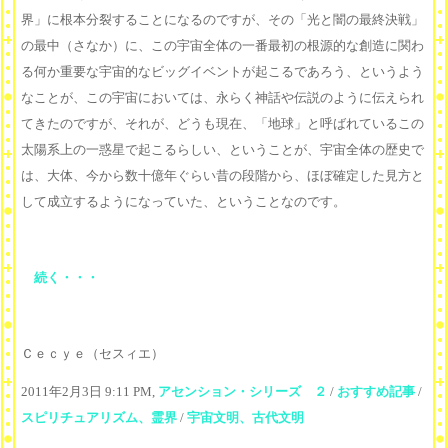
界」に根本分裂することになるのですが、その「光と闇の最終決戦」
の最中（さなか）に、この宇宙全体の一番最初の根源的な創造に関わ
る何か重要な宇宙的なビッグイベントが起こるであろう、というよう
なことが、この宇宙においては、永らく神話や伝説のように伝えられ
てきたのですが、それが、どうも現在、「地球」と呼ばれているこの
太陽系上の一惑星で起こるらしい、ということが、宇宙全体の歴史で
は、大体、今から数十億年ぐらい昔の段階から、ほぼ確定した見方と
して成立するようになっていた、ということなのです。
続く・・・
Ｃｅｃｙｅ（セスィエ）
2011年2月3日 9:11 PM,
アセンション・シリーズ ２
/
おすすめ記事
/
スピリチュアリズム、霊界
/
宇宙文明、古代文明