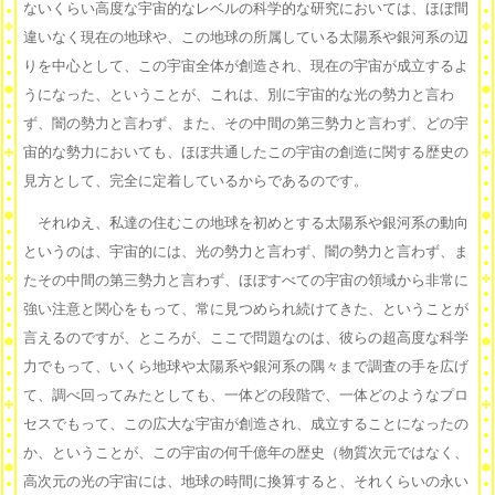
ないくらい高度な宇宙的なレベルの科学的な研究においては、ほぼ間
違いなく現在の地球や、この地球の所属している太陽系や銀河系の辺
りを中心として、この宇宙全体が創造され、現在の宇宙が成立するよ
うになった、ということが、これは、別に宇宙的な光の勢力と言わ
ず、闇の勢力と言わず、また、その中間の第三勢力と言わず、どの宇
宙的な勢力においても、ほぼ共通したこの宇宙の創造に関する歴史の
見方として、完全に定着しているからであるのです。
それゆえ、私達の住むこの地球を初めとする太陽系や銀河系の動向
というのは、宇宙的には、光の勢力と言わず、闇の勢力と言わず、ま
たその中間の第三勢力と言わず、ほぼすべての宇宙の領域から非常に
強い注意と関心をもって、常に見つめられ続けてきた、ということが
言えるのですが、ところが、ここで問題なのは、彼らの超高度な科学
力でもって、いくら地球や太陽系や銀河系の隅々まで調査の手を広げ
て、調べ回ってみたとしても、一体どの段階で、一体どのようなプロ
セスでもって、この広大な宇宙が創造され、成立することになったの
か、ということが、この宇宙の何千億年の歴史（物質次元ではなく、
高次元の光の宇宙には、地球の時間に換算すると、それくらいの永い