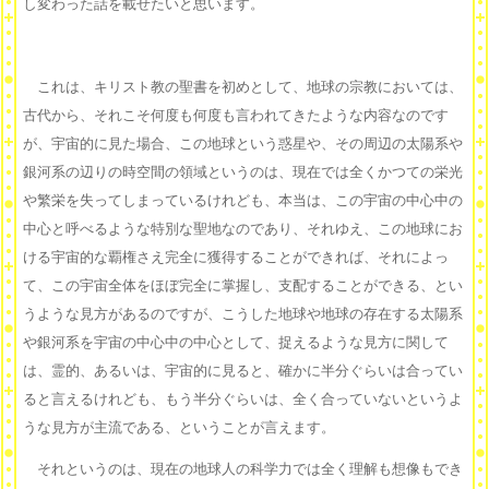
し変わった話を載せたいと思います。
これは、キリスト教の聖書を初めとして、地球の宗教においては、
古代から、それこそ何度も何度も言われてきたような内容なのです
が、宇宙的に見た場合、この地球という惑星や、その周辺の太陽系や
銀河系の辺りの時空間の領域というのは、現在では全くかつての栄光
や繁栄を失ってしまっているけれども、本当は、この宇宙の中心中の
中心と呼べるような特別な聖地なのであり、それゆえ、この地球にお
ける宇宙的な覇権さえ完全に獲得することができれば、それによっ
て、この宇宙全体をほぼ完全に掌握し、支配することができる、とい
うような見方があるのですが、こうした地球や地球の存在する太陽系
や銀河系を宇宙の中心中の中心として、捉えるような見方に関して
は、霊的、あるいは、宇宙的に見ると、確かに半分ぐらいは合ってい
ると言えるけれども、もう半分ぐらいは、全く合っていないというよ
うな見方が主流である、ということが言えます。
それというのは、現在の地球人の科学力では全く理解も想像もでき