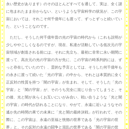
永い歴史があります）のそのほとんどすべてを通して、実は、全く謎
に包まれたまま分からない、というような宇宙科学の状況が、この宇
宙においては、それこそ何千億年にも渡って、ずっとずっと続いてい
た、ということなのです。
ただし、そうした何千億年昔の光の宇宙の時代から（これも説明が
少しややこしくなるのですが、現在、私達が活動している低次元の宇
宙領域が創造される前には、それに先立ち、最初に非常に永い期間に
渡って、高次元の光の宇宙の方が先に、この宇宙の時系列的には、ず
っと存在していたので）、霊的な予言としては、そうした何千億年も
の永きに渡って続いた「光の宇宙」の中から、それとは本質的に全く
正反対の性質を持つ「闇の宇宙」が生まれ、そして、そうした「光の
宇宙」と「闇の宇宙」が、そのうち完全に混じり合ってしまうと、そ
の後、光と闇が永らくお互いにいがみ合い、戦い合うような「光と闇
の宇宙」の時代が訪れることになり、やがて、永遠に近いようなその
遙か先の時間の果ての未来に「光と闇の最終決戦」が行われて、その
際に、この宇宙は、永遠の至福と恍惚の世界である「光の宇宙の世
界」と、その反対の永遠の闘争と混乱の世界である「闇の宇宙の世