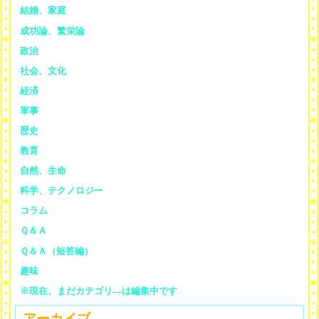
結婚、家庭
成功論、繁栄論
政治
社会、文化
経済
軍事
歴史
教育
自然、生命
科学、テクノロジー
コラム
Ｑ＆Ａ
Ｑ＆Ａ（短答編）
趣味
※現在、まだカテゴリ—は編集中です
アーカイブ