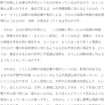
験で合格した正確な年月日というものが決まっているはずなので、ちょっと
喩えは悪いのですが、食品で言えば、その消費期限に当たるようなもの、つ
まり、そうした試験の合格証書や免許による、その人の知識や技能の保証期
間のようなものが、当然、大体決まってくるはずなのです。
それが、なぜか現代の日本だと、「この試験に受かった人の知識や技能
は、国家が永久保証！」などという具合に、言ってみれば、国家が、その人
の資格を半永久的に保証する、というより、もっとはっきり言うと国家が、
その人の一種の社会的身分に当たるようなものを半永久的に保証する、とい
うか、確定させるための非常に不思議な役割を、そうした試験自体に与える
ようなことをしているのです。
それゆえ、こうした試験の合格証書や免許というのは、私達の社会では、
まるで水戸黄門の印籠（いんろう）のような不思議な効力を持っていた、と
いうことなのですが、しかし現実には、大学の入学試験の内容なんて、たい
てい、ほとんどの人は、入学した途端に忘れ出してゆき、そして社会に出て
数十年も経つ頃には、使わないものは、もうほとんどそっくり忘れるような
状況になっていることが多いですし、それから、いくら昔に優秀な成績で医