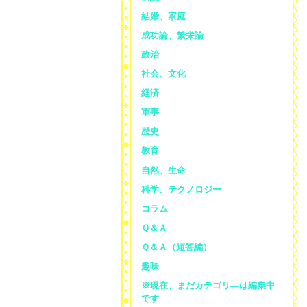
結婚、家庭
成功論、繁栄論
政治
社会、文化
経済
軍事
歴史
教育
自然、生命
科学、テクノロジー
コラム
Ｑ＆Ａ
Ｑ＆Ａ（短答編）
趣味
※現在、まだカテゴリ—は編集中
です