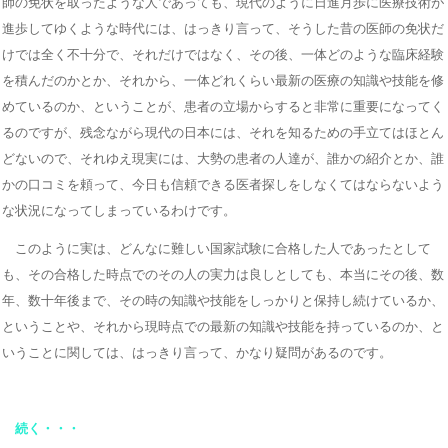
師の免状を取ったような人であっても、現代のように日進月歩に医療技術が
進歩してゆくような時代には、はっきり言って、そうした昔の医師の免状だ
けでは全く不十分で、それだけではなく、その後、一体どのような臨床経験
を積んだのかとか、それから、一体どれくらい最新の医療の知識や技能を修
めているのか、ということが、患者の立場からすると非常に重要になってく
るのですが、残念ながら現代の日本には、それを知るための手立てはほとん
どないので、それゆえ現実には、大勢の患者の人達が、誰かの紹介とか、誰
かの口コミを頼って、今日も信頼できる医者探しをしなくてはならないよう
な状況になってしまっているわけです。
このように実は、どんなに難しい国家試験に合格した人であったとして
も、その合格した時点でのその人の実力は良しとしても、本当にその後、数
年、数十年後まで、その時の知識や技能をしっかりと保持し続けているか、
ということや、それから現時点での最新の知識や技能を持っているのか、と
いうことに関しては、はっきり言って、かなり疑問があるのです。
続く・・・