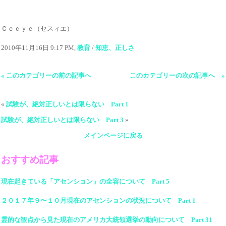
Ｃｅｃｙｅ（セスィエ）
2010年11月16日 9:17 PM,
教育
/
知恵、正しさ
« このカテゴリーの前の記事へ
このカテゴリーの次の記事へ »
«
試験が、絶対正しいとは限らない Part 1
試験が、絶対正しいとは限らない Part 3
»
メインページに戻る
おすすめ記事
現在起きている「アセンション」の全容について Part 5
２０１７年９〜１０月現在のアセンションの状況について Part 1
霊的な観点から見た現在のアメリカ大統領選挙の動向について Part 31