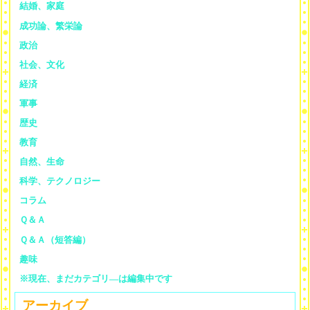
結婚、家庭
成功論、繁栄論
政治
社会、文化
経済
軍事
歴史
教育
自然、生命
科学、テクノロジー
コラム
Ｑ＆Ａ
Ｑ＆Ａ（短答編）
趣味
※現在、まだカテゴリ—は編集中です
アーカイブ