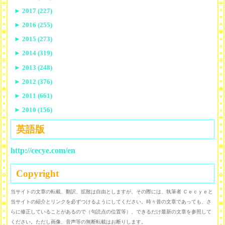
►
2017 (227)
►
2016 (255)
►
2015 (273)
►
2014 (319)
►
2013 (248)
►
2012 (376)
►
2011 (661)
►
2010 (156)
英語版
http://cecye.com/en
Copyright
当サイトの文章の転載、翻訳、拡散は自由としますが、その際には、執筆者 Ｃｅｃｙｅと
当サイトの紹介とリンクを必ずつけるようにしてください。時々昔の文章であっても、さ
らに修正していることがあるので（句読点の位置等）、できるだけ最新の文章を参照して
ください。ただし画像、音声等の無断転載はお断りします。