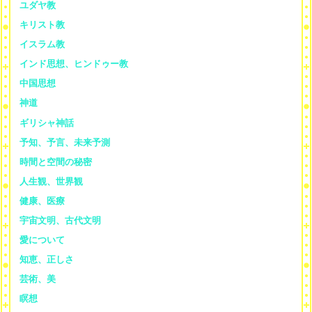
ユダヤ教
キリスト教
イスラム教
インド思想、ヒンドゥー教
中国思想
神道
ギリシャ神話
予知、予言、未来予測
時間と空間の秘密
人生観、世界観
健康、医療
宇宙文明、古代文明
愛について
知恵、正しさ
芸術、美
瞑想