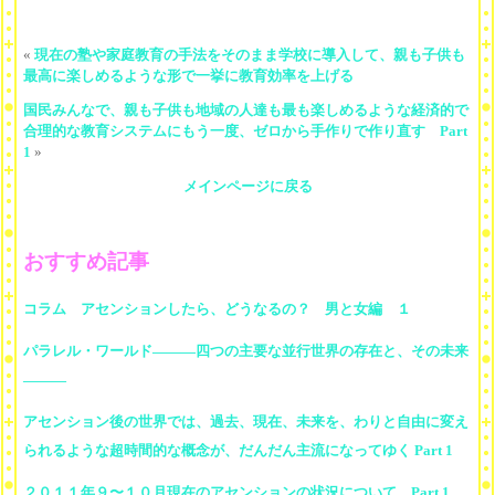
«
現在の塾や家庭教育の手法をそのまま学校に導入して、親も子供も
最高に楽しめるような形で一挙に教育効率を上げる
国民みんなで、親も子供も地域の人達も最も楽しめるような経済的で
合理的な教育システムにもう一度、ゼロから手作りで作り直す Part
1
»
メインページに戻る
おすすめ記事
コラム アセンションしたら、どうなるの？ 男と女編 １
パラレル・ワールド―――四つの主要な並行世界の存在と、その未来
―――
アセンション後の世界では、過去、現在、未来を、わりと自由に変え
られるような超時間的な概念が、だんだん主流になってゆく Part 1
２０１１年９〜１０月現在のアセンションの状況について Part 1