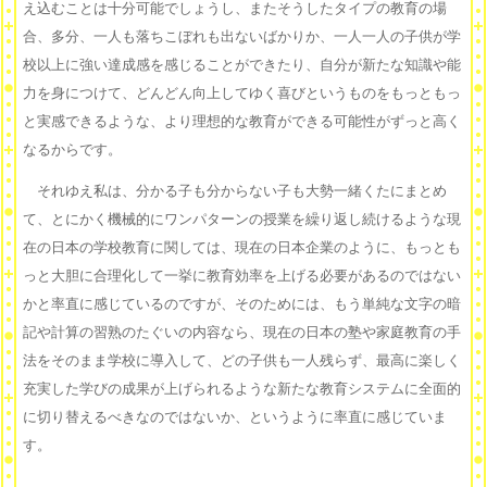
え込むことは十分可能でしょうし、またそうしたタイプの教育の場
合、多分、一人も落ちこぼれも出ないばかりか、一人一人の子供が学
校以上に強い達成感を感じることができたり、自分が新たな知識や能
力を身につけて、どんどん向上してゆく喜びというものをもっともっ
と実感できるような、より理想的な教育ができる可能性がずっと高く
なるからです。
それゆえ私は、分かる子も分からない子も大勢一緒くたにまとめ
て、とにかく機械的にワンパターンの授業を繰り返し続けるような現
在の日本の学校教育に関しては、現在の日本企業のように、もっとも
っと大胆に合理化して一挙に教育効率を上げる必要があるのではない
かと率直に感じているのですが、そのためには、もう単純な文字の暗
記や計算の習熟のたぐいの内容なら、現在の日本の塾や家庭教育の手
法をそのまま学校に導入して、どの子供も一人残らず、最高に楽しく
充実した学びの成果が上げられるような新たな教育システムに全面的
に切り替えるべきなのではないか、というように率直に感じていま
す。