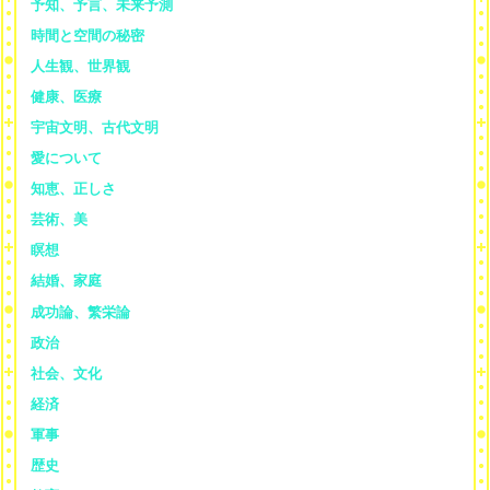
予知、予言、未来予測
時間と空間の秘密
人生観、世界観
健康、医療
宇宙文明、古代文明
愛について
知恵、正しさ
芸術、美
瞑想
結婚、家庭
成功論、繁栄論
政治
社会、文化
経済
軍事
歴史