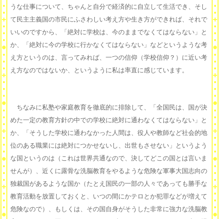
うな仕事について、ちゃんと自分で経済的に自立して生活でき、そし
て民主主義国の市民にふさわしい考え方や生き方ができれば、それで
いいのですから、「絶対に学校は、今のままでなくてはならない」と
か、「絶対に今の学校に行かなくてはならない」などというような考
え方というのは、言ってみれば、一つの信仰（学校信仰？）に近い考
え方なのではないか、というように私は率直に感じています。
ちなみに私塾や家庭教育を徹底的に排除して、「全国民は、国が決
めた一定の教育方針の中での学校に絶対に通わなくてはならない」と
か、「そうした学校に通わなかった人間は、役人や教師など社会的地
位のある職業には絶対につかせないし、出世もさせない」というよう
な国というのは（これは世界共通なので、決してどこの国とは言いま
せんが）、近くに露骨な洗脳教育をやるような危険な軍事大国志向の
独裁国があるような国か（たとえ国民の一部の人々であっても勝手な
教育活動を放置しておくと、いつの間にかテロとか犯罪などが増えて
危険なので）、もしくは、その国自身がそうした非常に強力な洗脳教