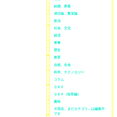
結婚、家庭
成功論、繁栄論
政治
社会、文化
経済
軍事
歴史
教育
自然、生命
科学、テクノロジー
コラム
Ｑ＆Ａ
Ｑ＆Ａ（短答編）
趣味
※現在、まだカテゴリ—は編集中
です