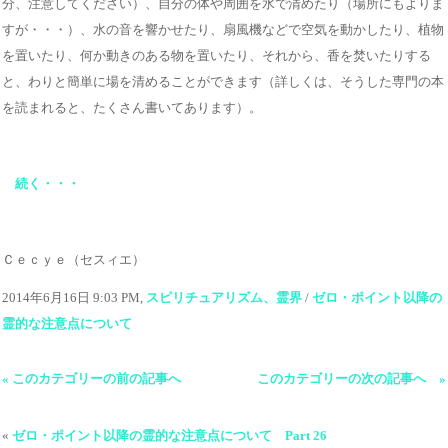
分、注意してください）、自分の体や周囲を水で清めたり（場所にもよりま
すが・・・）、水の音を響かせたり、扇風機などで空気を動かしたり、植物
を置いたり、何か動きのある物を置いたり、それから、香を焚いたりする
と、わりと簡単に場を清めることができます（詳しくは、そうした専門の本
を読まれると、たくさん書いてあります）。
続く・・・
Ｃｅｃｙｅ（セスィエ）
2014年6月16日 9:03 PM,
スピリチュアリズム、霊界
/
ゼロ・ポイント以降の
霊的な注意点について
« このカテゴリーの前の記事へ
このカテゴリーの次の記事へ »
«
ゼロ・ポイント以降の霊的な注意点について Part 26