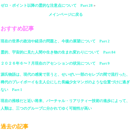
ゼロ・ポイント以降の霊的な注意点について Part 28
»
メインページに戻る
おすすめ記事
現在の世界の政治や経済の問題と、今後の展望について Part 2
霊的、宇宙的に見た人間や生き物の生まれ変わりについて Part 84
２０２６年６〜７月現在のアセンションの状況について Part 9
源氏物語は、現代の感覚で言うと、せいぜい一部のセレブの間で流行った、
稀代のプレイボーイを主人公にした長編少女マンガのような位置づけに過ぎ
ない Part 1
現在の推移だと近い将来、バーチャル・リアリティー技術の進歩によって、
人類は、三つのグループに分かれてゆく可能性が高い
過去の記事