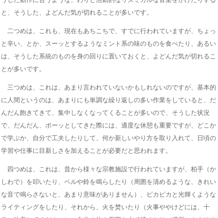
と、そうした、よどんだ気が切れることが多いです。
二つめは、これも、現在もあちこちで、すでに行われていますが、ちょっ
と辛い、とか、スーッとするようなミント系の味のものを食べたり、あるい
は、そうした系統のものを身の回りに置いておくと、よどんだ気が切れるこ
とが多いです。
三つめは、これは、あまり言われていないかもしれないのですが、基本的
に人間というのは、あまりにも単調な繰り返しの多い作業をしていると、だ
んだん飽きてきて、集中しなくなってくることが多いので、そうした状況
で、だんだん、ボーッとしてきた際には、適度な休憩も重要ですが、どこか
で学ぶか、自分で工夫したりして、何か新しいやり方を取り入れて、日頃の
学習や仕事に目新しさを加えることが必要だと思われます。
四つめは、これは、昔から様々な宗教施設で行われていますが、柏手（か
しわで）を叩いたり、ベルや鈴を鳴らしたり（周囲を清めるような、きれい
な音で鳴らさないと、あまり意味がありません）、ピカピカと光輝くような
ライティングをしたり、それから、火を焚いたり（火事ややけどには、十