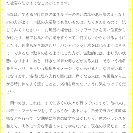
た被害を防ぐようなことができます。
※塩は、できるだけ自然のエネルギーの強い岩塩やあら塩のようなも
のの方がよく（市販の入浴剤でも良いものは、たくさんあるので、試
してみてください）、お風呂の場合は、シャワーで水を高い位置から
かけたり、桶でお風呂のお湯をすくって、何度も上からかけるように
したり、何度もかき混ざたり、バシャバシャと水をはねるようにさせ
て、できるだけ動きのあるようにした方が、波動的には、より良い状
態になります。あと、好きな温泉や海などがある人は、そういう地名
を言ったり、そういう場所をイメージしながらやると、なお良い感じ
になります。浴槽に塩を入れた際には、痒くなる人は、お風呂から上
がる時に体をよく流すことと、浴槽を痛めないように気をつけてくだ
さい。
四つめは、これは、すでに多くの人々が行っていますが、他の人に
ボディ・マッサージをしてもらうか、あるいは、自分でヨガや柔軟体
操などを行って、定期的に筋肉の疲労をほぐしたり、体のバランスを
整えて、肉体に十分な手当てをしてやらないと、現在の状況だと、ど