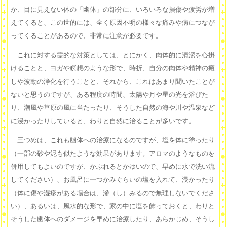
か、目に見えない体の「幽体」の部分に、いろいろな損傷や疲労が増
えてくると、この世的には、全く原因不明の様々な痛みや病につなが
ってくることがあるので、非常に注意が必要です。
これに対する霊的な対策としては、とにかく、肉体的に清潔を心掛
けることと、ヨガや瞑想のような形で、時折、自分の肉体や精神の癒
しや波動の浄化を行うことと、それから、これはあまり聞いたことが
ないと思うのですが、ある程度の時間、太陽や月や星の光を浴びた
り、潮風や草原の風に当たったり、そうした自然の海や川や温泉など
に浸かったりしていると、わりと自然に治ることが多いです。
三つめは、これも幽体への治療になるのですが、塩を体に塗ったり
（一部の砂や泥も似たような効果があります。アロマのようなものを
併用してもよいのですが、かぶれるとかゆいので、早めに水で洗い流
してください）、お風呂に一つかみぐらいの塩を入れて、浸かったり
（体に傷や湿疹がある場合は、滲（し）みるので無理しないでくださ
い）、あるいは、風水的な形で、家の中に塩を飾っておくと、わりと
そうした幽体へのダメージを早めに治療したり、あらかじめ、そうし