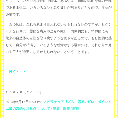
うしても、いろいろな理由で肉体、あるいは、肉体の霊的な体の一部
である幽体に、いろいろなひずみや疲れが溜まりがちなので、注意が
必要です。
五つめは、これもあまり言われないかもしれないのですが、セクシ
ャルな行為は、霊的な痛みや歪みを癒し、肉体的にも、精神的にも、
元来の自然体の自己を取り戻すような働きがあるので、もし性的な感
じで、自分が枯渇しているような感覚がする場合には、それなりの努
力や工夫が必要になるかもしれない、ということです。
続く・・・
Ｃｅｃｙｅ（セスィエ）
2014年6月17日 9:03 PM,
スピリチュアリズム、霊界
/
ゼロ・ポイント
以降の霊的な注意点について
/
健康、医療
/
瞑想