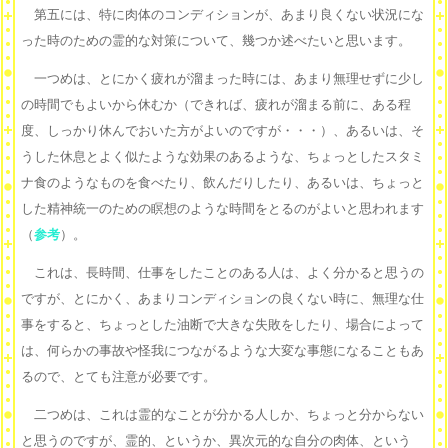
第五には、特に肉体のコンディションが、あまり良くない状況にな
った時のための霊的な対策について、幾つか述べたいと思います。
一つめは、とにかく疲れが溜まった時には、あまり無理せずに少し
の時間でもよいから休むか（できれば、疲れが溜まる前に、ある程
度、しっかり休んでおいた方がよいのですが・・・）、あるいは、そ
うした休息とよく似たような効果のあるような、ちょっとしたスタミ
ナ食のようなものを食べたり、飲んだりしたり、あるいは、ちょっと
した精神統一のための瞑想のような時間をとるのがよいと思われます
（
参考
）。
これは、長時間、仕事をしたことのある人は、よく分かると思うの
ですが、とにかく、あまりコンディションの良くない時に、無理な仕
事をすると、ちょっとした油断で大きな失敗をしたり、場合によって
は、何らかの事故や怪我につながるような大変な事態になることもあ
るので、とても注意が必要です。
二つめは、これは霊的なことが分かる人しか、ちょっと分からない
と思うのですが、霊的、というか、異次元的な自分の肉体、という