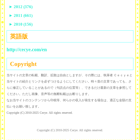
►
2012 (376)
►
2011 (661)
►
2010 (156)
英語版
http://cecye.com/en
Copyright
当サイトの文章の転載、翻訳、拡散は自由としますが、その際には、執筆者 Ｃｅｃｙｅと
当サイトの紹介とリンクを必ずつけるようにしてください。時々昔の文章であっても、さ
らに修正していることがあるので（句読点の位置等）、できるだけ最新の文章を参照して
ください。ただし画像、音声等の無断転載はお断りします。
なお当サイトのコンテンツから印税等、何らかの収入が発生する場合は、適正な金額の支
払いをお願い致します。
Copyright (C) 2010-2025 Cecye. All rights reserved.
Copyright (C) 2010-2025 Cecye. All rights reserved.