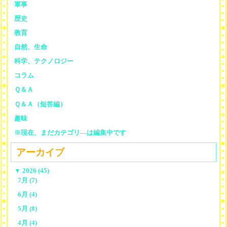
軍事
歴史
教育
自然、生命
科学、テクノロジー
コラム
Ｑ＆Ａ
Ｑ＆Ａ（短答編）
趣味
※現在、まだカテゴリ—は編集中です
アーカイブ
▼
2026 (45)
7月 (7)
6月 (4)
5月 (8)
4月 (4)