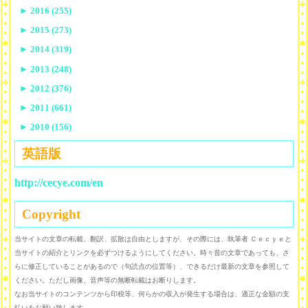
►
2016 (255)
►
2015 (273)
►
2014 (319)
►
2013 (248)
►
2012 (376)
►
2011 (661)
►
2010 (156)
英語版
http://cecye.com/en
Copyright
当サイトの文章の転載、翻訳、拡散は自由としますが、その際には、執筆者 Ｃｅｃｙｅと
当サイトの紹介とリンクを必ずつけるようにしてください。時々昔の文章であっても、さ
らに修正していることがあるので（句読点の位置等）、できるだけ最新の文章を参照して
ください。ただし画像、音声等の無断転載はお断りします。
なお当サイトのコンテンツから印税等、何らかの収入が発生する場合は、適正な金額の支
払いをお願い致します。