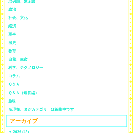
成功論、繁栄論
政治
社会、文化
経済
軍事
歴史
教育
自然、生命
科学、テクノロジー
コラム
Ｑ＆Ａ
Ｑ＆Ａ（短答編）
趣味
※現在、まだカテゴリ—は編集中です
アーカイブ
▼
2026 (45)