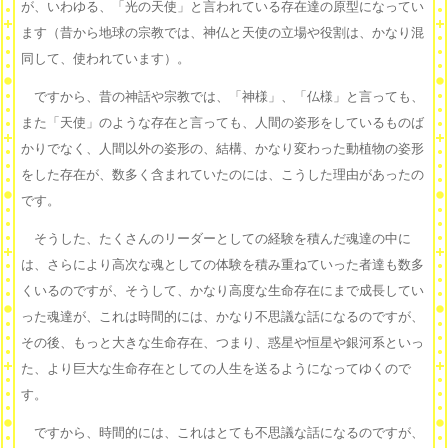
が、いわゆる、「光の天使」と言われている存在達の原型になってい
ます（昔から地球の宗教では、神仏と天使の立場や役割は、かなり混
同して、使われています）。
ですから、昔の神話や宗教では、「神様」、「仏様」と言っても、
また「天使」のような存在と言っても、人間の姿形をしているものば
かりでなく、人間以外の姿形の、結構、かなり変わった動植物の姿形
をした存在が、数多く含まれていたのには、こうした理由があったの
です。
そうした、たくさんのリーダーとしての経験を積んだ魂達の中に
は、さらにより高次な魂としての体験を積み重ねていった者達も数多
くいるのですが、そうして、かなり高度な生命存在にまで成長してい
った魂達が、これは時間的には、かなり不思議な話になるのですが、
その後、もっと大きな生命存在、つまり、惑星や恒星や銀河系といっ
た、より巨大な生命存在としての人生を送るようになってゆくので
す。
ですから、時間的には、これはとても不思議な話になるのですが、