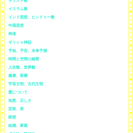
キリスト教
イスラム教
インド思想、ヒンドゥー教
中国思想
神道
ギリシャ神話
予知、予言、未来予測
時間と空間の秘密
人生観、世界観
健康、医療
宇宙文明、古代文明
愛について
知恵、正しさ
芸術、美
瞑想
結婚、家庭