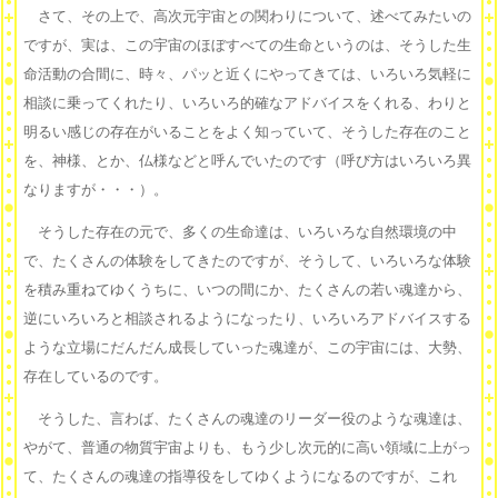
さて、その上で、高次元宇宙との関わりについて、述べてみたいの
ですが、実は、この宇宙のほぼすべての生命というのは、そうした生
命活動の合間に、時々、パッと近くにやってきては、いろいろ気軽に
相談に乗ってくれたり、いろいろ的確なアドバイスをくれる、わりと
明るい感じの存在がいることをよく知っていて、そうした存在のこと
を、神様、とか、仏様などと呼んでいたのです（呼び方はいろいろ異
なりますが・・・）。
そうした存在の元で、多くの生命達は、いろいろな自然環境の中
で、たくさんの体験をしてきたのですが、そうして、いろいろな体験
を積み重ねてゆくうちに、いつの間にか、たくさんの若い魂達から、
逆にいろいろと相談されるようになったり、いろいろアドバイスする
ような立場にだんだん成長していった魂達が、この宇宙には、大勢、
存在しているのです。
そうした、言わば、たくさんの魂達のリーダー役のような魂達は、
やがて、普通の物質宇宙よりも、もう少し次元的に高い領域に上がっ
て、たくさんの魂達の指導役をしてゆくようになるのですが、これ