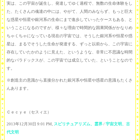
実は、この宇宙が誕生し、発達してゆく過程で、無数の生命体験をし
た、たくさんの魂達の中には、やがて、人間のみならず、もっと巨大
な惑星や恒星や銀河系の生命にまで進歩していったケースもある、と
いうことになるのですが、様々な理由で時間的な因果関係がかなりめ
ちゃくちゃになっている現在の宇宙では、そうした銀河系や恒星や惑
星は、まるでそうした生命が発達する、ずっと以前から、この宇宙に
存在していたかのように見えた、というような、非常に不思議な時間
的なパラドックスが、この宇宙では成立していた、ということなので
す。
※創造主の意識から直接分かれた銀河系や恒星や惑星の意識もたくさ
んあります。
Ｃｅｃｙｅ（セスィエ）
2013年12月30日 9:01 PM,
スピリチュアリズム、霊界
/
宇宙文明、古
代文明