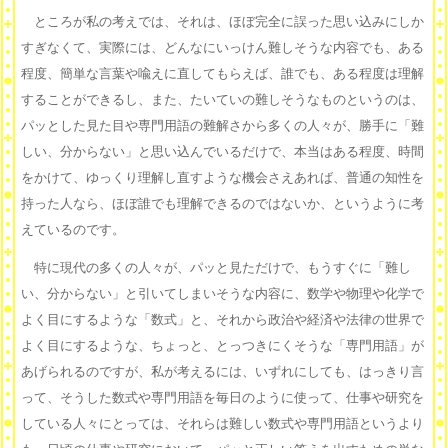
ところが私の考えでは、それは、ほぼ完全に誤った思い込みにしか
すぎなくて、実際には、どんなにいっけん難しそうな内容でも、ある
程度、簡単な言葉や喩えに直してもらえば、誰でも、ある程度は理解
することができるし、また、たいていの難しそうなものというのは、
パッとした見た目や専門用語の難解さから多くの人々が、勝手に「難
しい、分からない」と思い込んでいるだけで、本当はある程度、時間
をかけて、ゆっくり理解し直すような機会さえあれば、普通の知性を
持った人なら、ほぼ誰でも理解できるのではないか、というように考
えているのです。
特に現代の多くの人々が、パッと見ただけで、もうすぐに「難し
い、分からない」と引いてしまいそうな内容に、数学や物理や化学で
よく目にするような「数式」と、それから政治や経済や法律の世界で
よく目にするような、ちょっと、とっつきにくそうな「専門用語」が
あげられるのですが、私が考えるには、いずれにしても、はっきり言
って、そうした数式や専門用語を毎日のように使って、仕事や研究を
している人々にとっては、それらは難しい数式や専門用語というより