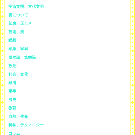
宇宙文明、古代文明
愛について
知恵、正しさ
芸術、美
瞑想
結婚、家庭
成功論、繁栄論
政治
社会、文化
経済
軍事
歴史
教育
自然、生命
科学、テクノロジー
コラム