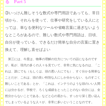
る Part 5
③いっけん
難しそうな数式や専門用語であっても、常日
頃から、それらを使って、仕事や研究をしている人にと
っては、単なる便利なツールや省略言葉に過ぎないよう
なところがあるので、難しい数式や専門用語は、日頃、
自分が使っている、できるだけ簡単な自分の言葉に置き
換えて、理解し直せばよい
第三には、今度は、物事の理解の仕方についての話になるのです
が、私が、現代の多くの人々を見ていて、非常に気になるのは、「こ
れは、誰にでも（もしくは、頭の悪い人にでも）、すぐ分かる簡単な
ことだが、これは、頭の良い特別な人にしか分からない、ものすごく
難しいことである」とか、「これは、インテリのような頭のいい人間
には分かるが、学校で、ろくな成績をとったことのない自分には、全
然分からないことである」などと心の底から、すっかり深く思い込ん
でしまっているような人々が、非常に多いということなのです。