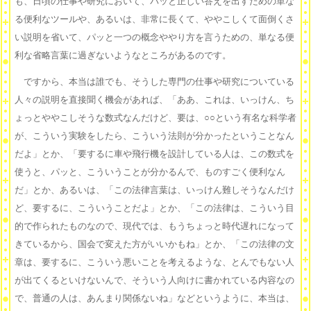
も、日頃の仕事や研究において、パッと正しい答えを出すための単な
る便利なツールや、あるいは、非常に長くて、ややこしくて面倒くさ
い説明を省いて、パッと一つの概念ややり方を言うための、単なる便
利な省略言葉に過ぎないようなところがあるのです。
ですから、本当は誰でも、そうした専門の仕事や研究についている
人々の説明を直接聞く機会があれば、「ああ、これは、いっけん、ち
ょっとややこしそうな数式なんだけど、要は、○○という有名な科学者
が、こういう実験をしたら、こういう法則が分かったということなん
だよ」とか、「要するに車や飛行機を設計している人は、この数式を
使うと、パッと、こういうことが分かるんで、ものすごく便利なん
だ」とか、あるいは、「この法律言葉は、いっけん難しそうなんだけ
ど、要するに、こういうことだよ」とか、「この法律は、こういう目
的で作られたものなので、現代では、もうちょっと時代遅れになって
きているから、国会で変えた方がいいかもね」とか、「この法律の文
章は、要するに、こういう悪いことを考えるような、とんでもない人
が出てくるといけないんで、そういう人向けに書かれている内容なの
で、普通の人は、あんまり関係ないね」などというように、本当は、