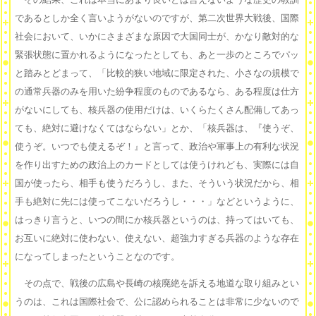
であるとしか全く言いようがないのですが、第二次世界大戦後、国際
社会において、いかにさまざまな原因で大国同士が、かなり敵対的な
緊張状態に置かれるようになったとしても、あと一歩のところでパッ
と踏みとどまって、「比較的狭い地域に限定された、小さなの規模で
の通常兵器のみを用いた紛争程度のものであるなら、ある程度は仕方
がないにしても、核兵器の使用だけは、いくらたくさん配備してあっ
ても、絶対に避けなくてはならない」とか、「核兵器は、『使うぞ、
使うぞ。いつでも使えるぞ！』と言って、政治や軍事上の有利な状況
を作り出すための政治上のカードとしては使うけれども、実際には自
国が使ったら、相手も使うだろうし、また、そういう状況だから、相
手も絶対に先には使ってこないだろうし・・・」などというように、
はっきり言うと、いつの間にか核兵器というのは、持ってはいても、
お互いに絶対に使わない、使えない、超強力すぎる兵器のような存在
になってしまったということなのです。
その点で、戦後の広島や長崎の核廃絶を訴える地道な取り組みとい
うのは、これは国際社会で、公に認められることは非常に少ないので