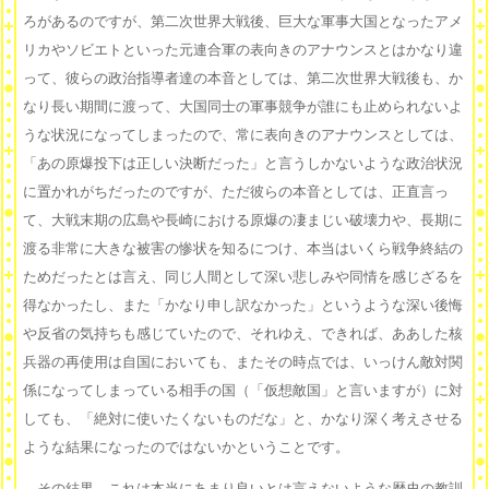
ろがあるのですが、第二次世界大戦後、巨大な軍事大国となったアメ
リカやソビエトといった元連合軍の表向きのアナウンスとはかなり違
って、彼らの政治指導者達の本音としては、第二次世界大戦後も、か
なり長い期間に渡って、大国同士の軍事競争が誰にも止められないよ
うな状況になってしまったので、常に表向きのアナウンスとしては、
「あの原爆投下は正しい決断だった」と言うしかないような政治状況
に置かれがちだったのですが、ただ彼らの本音としては、正直言っ
て、大戦末期の広島や長崎における原爆の凄まじい破壊力や、長期に
渡る非常に大きな被害の惨状を知るにつけ、本当はいくら戦争終結の
ためだったとは言え、同じ人間として深い悲しみや同情を感じざるを
得なかったし、また「かなり申し訳なかった」というような深い後悔
や反省の気持ちも感じていたので、それゆえ、できれば、ああした核
兵器の再使用は自国においても、またその時点では、いっけん敵対関
係になってしまっている相手の国（「仮想敵国」と言いますが）に対
しても、「絶対に使いたくないものだな」と、かなり深く考えさせる
ような結果になったのではないかということです。
その結果、これは本当にあまり良いとは言えないような歴史の教訓