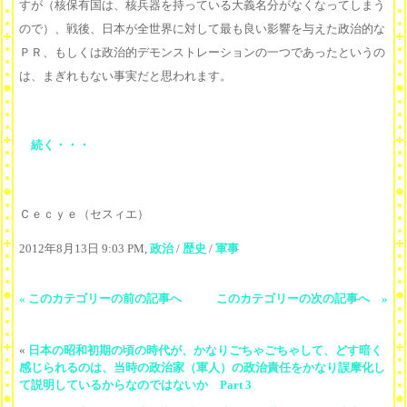
すが（核保有国は、核兵器を持っている大義名分がなくなってしまう
ので）、戦後、日本が全世界に対して最も良い影響を与えた政治的な
ＰＲ、もしくは政治的デモンストレーションの一つであったというの
は、まぎれもない事実だと思われます。
続く・・・
Ｃｅｃｙｅ（セスィエ）
2012年8月13日 9:03 PM,
政治
/
歴史
/
軍事
« このカテゴリーの前の記事へ
このカテゴリーの次の記事へ »
«
日本の昭和初期の頃の時代が、かなりごちゃごちゃして、どす暗く
感じられるのは、当時の政治家（軍人）の政治責任をかなり誤摩化し
て説明しているからなのではないか Part 3