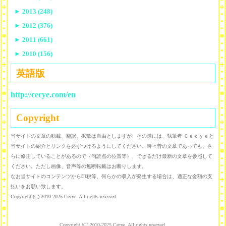
►
2013 (248)
►
2012 (376)
►
2011 (661)
►
2010 (156)
英語版
http://cecye.com/en
Copyright
当サイトの文章の転載、翻訳、拡散は自由としますが、その際には、執筆者 Ｃｅｃｙｅと
当サイトの紹介とリンクを必ずつけるようにしてください。時々昔の文章であっても、さ
らに修正していることがあるので（句読点の位置等）、できるだけ最新の文章を参照して
ください。ただし画像、音声等の無断転載はお断りします。
なお当サイトのコンテンツから印税等、何らかの収入が発生する場合は、適正な金額の支
払いをお願い致します。
Copyright (C) 2010-2025 Cecye. All rights reserved.
Copyright (C) 2010-2025 Cecye. All rights reserved.