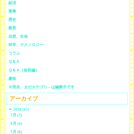
経済
軍事
歴史
教育
自然、生命
科学、テクノロジー
コラム
Ｑ＆Ａ
Ｑ＆Ａ（短答編）
趣味
※現在、まだカテゴリ—は編集中です
アーカイブ
▼
2026 (45)
7月 (7)
6月 (4)
5月 (8)