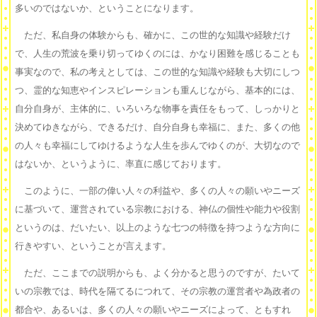
多いのではないか、ということになります。
ただ、私自身の体験からも、確かに、この世的な知識や経験だけ
で、人生の荒波を乗り切ってゆくのには、かなり困難を感じることも
事実なので、私の考えとしては、この世的な知識や経験も大切にしつ
つ、霊的な知恵やインスピレーションも重んじながら、基本的には、
自分自身が、主体的に、いろいろな物事を責任をもって、しっかりと
決めてゆきながら、できるだけ、自分自身も幸福に、また、多くの他
の人々も幸福にしてゆけるような人生を歩んでゆくのが、大切なので
はないか、というように、率直に感じております。
このように、一部の偉い人々の利益や、多くの人々の願いやニーズ
に基づいて、運営されている宗教における、神仏の個性や能力や役割
というのは、だいたい、以上のような七つの特徴を持つような方向に
行きやすい、ということが言えます。
ただ、ここまでの説明からも、よく分かると思うのですが、たいて
いの宗教では、時代を隔てるにつれて、その宗教の運営者や為政者の
都合や、あるいは、多くの人々の願いやニーズによって、ともすれ