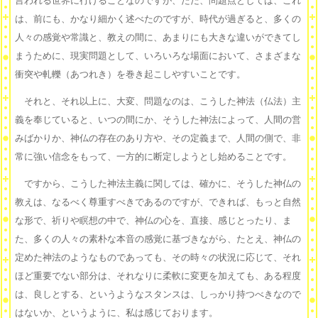
言われる世界に行けることなのですが、ただ、問題点としては、これ
は、前にも、かなり細かく述べたのですが、時代が過ぎると、多くの
人々の感覚や常識と、教えの間に、あまりにも大きな違いができてし
まうために、現実問題として、いろいろな場面において、さまざまな
衝突や軋轢（あつれき）を巻き起こしやすいことです。
それと、それ以上に、大変、問題なのは、こうした神法（仏法）主
義を奉じていると、いつの間にか、そうした神法によって、人間の営
みばかりか、神仏の存在のあり方や、その定義まで、人間の側で、非
常に強い信念をもって、一方的に断定しようとし始めることです。
ですから、こうした神法主義に関しては、確かに、そうした神仏の
教えは、なるべく尊重すべきであるのですが、できれば、もっと自然
な形で、祈りや瞑想の中で、神仏の心を、直接、感じとったり、ま
た、多くの人々の素朴な本音の感覚に基づきながら、たとえ、神仏の
定めた神法のようなものであっても、その時々の状況に応じて、それ
ほど重要でない部分は、それなりに柔軟に変更を加えても、ある程度
は、良しとする、というようなスタンスは、しっかり持つべきなので
はないか、というように、私は感じております。