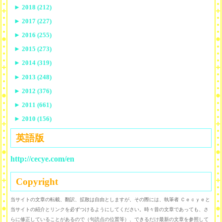
►
2018 (212)
►
2017 (227)
►
2016 (255)
►
2015 (273)
►
2014 (319)
►
2013 (248)
►
2012 (376)
►
2011 (661)
►
2010 (156)
英語版
http://cecye.com/en
Copyright
当サイトの文章の転載、翻訳、拡散は自由としますが、その際には、執筆者 Ｃｅｃｙｅと
当サイトの紹介とリンクを必ずつけるようにしてください。時々昔の文章であっても、さ
らに修正していることがあるので（句読点の位置等）、できるだけ最新の文章を参照して