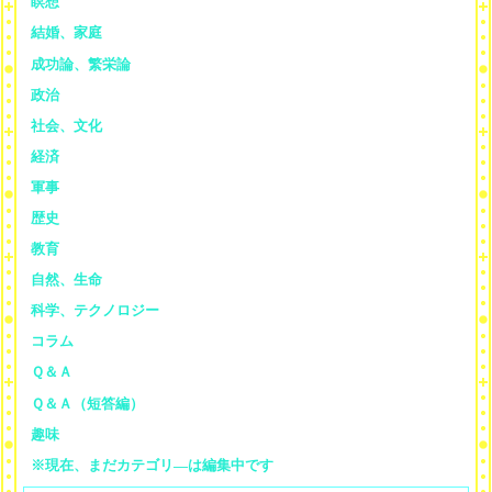
瞑想
結婚、家庭
成功論、繁栄論
政治
社会、文化
経済
軍事
歴史
教育
自然、生命
科学、テクノロジー
コラム
Ｑ＆Ａ
Ｑ＆Ａ（短答編）
趣味
※現在、まだカテゴリ—は編集中です