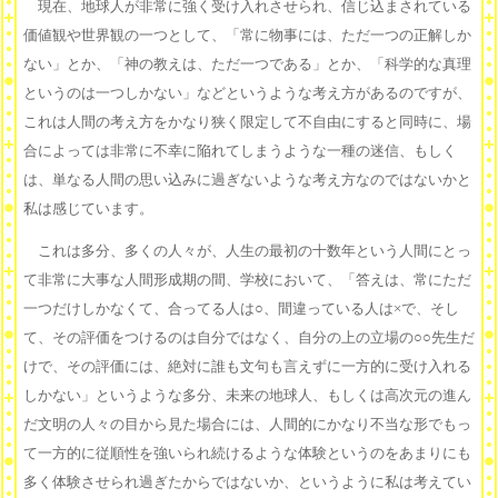
現在、地球人が非常に強く受け入れさせられ、信じ込まされている
価値観や世界観の一つとして、「常に物事には、ただ一つの正解しか
ない」とか、「神の教えは、ただ一つである」とか、「科学的な真理
というのは一つしかない」などというような考え方があるのですが、
これは人間の考え方をかなり狭く限定して不自由にすると同時に、場
合によっては非常に不幸に陥れてしまうような一種の迷信、もしく
は、単なる人間の思い込みに過ぎないような考え方なのではないかと
私は感じています。
これは多分、多くの人々が、人生の最初の十数年という人間にとっ
て非常に大事な人間形成期の間、学校において、「答えは、常にただ
一つだけしかなくて、合ってる人は○、間違っている人は×で、そし
て、その評価をつけるのは自分ではなく、自分の上の立場の○○先生だ
けで、その評価には、絶対に誰も文句も言えずに一方的に受け入れる
しかない」というような多分、未来の地球人、もしくは高次元の進ん
だ文明の人々の目から見た場合には、人間的にかなり不当な形でもっ
て一方的に従順性を強いられ続けるような体験というのをあまりにも
多く体験させられ過ぎたからではないか、というように私は考えてい