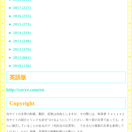
►
2017 (227)
►
2016 (255)
►
2015 (273)
►
2014 (319)
►
2013 (248)
►
2012 (376)
►
2011 (661)
►
2010 (156)
英語版
http://cecye.com/en
Copyright
当サイトの文章の転載、翻訳、拡散は自由としますが、その際には、執筆者 Ｃｅｃｙｅと
当サイトの紹介とリンクを必ずつけるようにしてください。時々昔の文章であっても、さ
らに修正していることがあるので（句読点の位置等）、できるだけ最新の文章を参照して
ください。ただし画像、音声等の無断転載はお断りします。