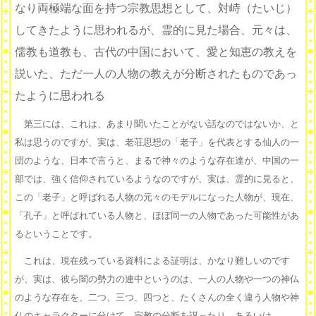
なり両極端な面を持つ宗教思想として、対峙（たいじ）
してきたように思われるが、霊的に見た場合、元々は、
儒教も道教も、古代の中国において、愛と知恵の教えを
説いた、ただ一人の人物の教えが分断されたものであっ
たように思われる
第三には、これは、あまり聞いたことがない話なのではないか、と
私は思うのですが、実は、老荘思想の「老子」を代表とする仙人の一
団のような、日本で言うと、まるで神々のような存在達が、中国の一
部では、強く信仰されているようなのですが、実は、霊的に見ると、
この「老子」と呼ばれる人物の元々のモデルになった人物が、現在、
「孔子」と呼ばれている人物と、ほぼ同一の人物であった可能性があ
るということです。
これは、現在残っている資料による証明は、かなり難しいのです
が、実は、彼ら闇の勢力の連中というのは、一人の人物や一つの神仏
のような存在を、二つ、三つ、四つと、たくさんの全く違う人物や神
仏のキャラクターに分けて、宗教の分断を謀ったり、あるいは、