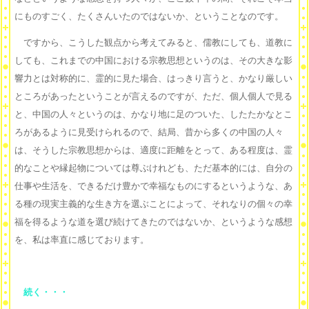
にものすごく、たくさんいたのではないか、ということなのです。
ですから、こうした観点から考えてみると、儒教にしても、道教に
しても、これまでの中国における宗教思想というのは、その大きな影
響力とは対称的に、霊的に見た場合、はっきり言うと、かなり厳しい
ところがあったということが言えるのですが、ただ、個人個人で見る
と、中国の人々というのは、かなり地に足のついた、したたかなとこ
ろがあるように見受けられるので、結局、昔から多くの中国の人々
は、そうした宗教思想からは、適度に距離をとって、ある程度は、霊
的なことや縁起物については尊ぶけれども、ただ基本的には、自分の
仕事や生活を、できるだけ豊かで幸福なものにするというような、あ
る種の現実主義的な生き方を選ぶことによって、それなりの個々の幸
福を得るような道を選び続けてきたのではないか、というような感想
を、私は率直に感じております。
続く・・・