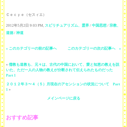
Ｃｅｃｙｅ（セスィエ）
2012年5月2日 9:03 PM,
スピリチュアリズム、霊界
/
中国思想
/
宗教、
道徳
/
神道
« このカテゴリーの前の記事へ
このカテゴリーの次の記事へ »
«
儒教も道教も、元々は、古代の中国において、愛と知恵の教えを説
いた、ただ一人の人物の教えが分断されて伝えられたものだった
Part 1
２０１２年３〜４（５）月現在のアセンションの状況について Part
1
»
メインページに戻る
おすすめ記事