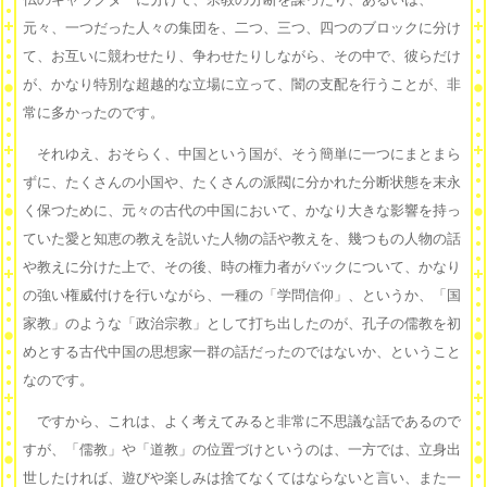
元々、一つだった人々の集団を、二つ、三つ、四つのブロックに分け
て、お互いに競わせたり、争わせたりしながら、その中で、彼らだけ
が、かなり特別な超越的な立場に立って、闇の支配を行うことが、非
常に多かったのです。
それゆえ、おそらく、中国という国が、そう簡単に一つにまとまら
ずに、たくさんの小国や、たくさんの派閥に分かれた分断状態を末永
く保つために、元々の古代の中国において、かなり大きな影響を持っ
ていた愛と知恵の教えを説いた人物の話や教えを、幾つもの人物の話
や教えに分けた上で、その後、時の権力者がバックについて、かなり
の強い権威付けを行いながら、一種の「学問信仰」、というか、「国
家教」のような「政治宗教」として打ち出したのが、孔子の儒教を初
めとする古代中国の思想家一群の話だったのではないか、ということ
なのです。
ですから、これは、よく考えてみると非常に不思議な話であるので
すが、「儒教」や「道教」の位置づけというのは、一方では、立身出
世したければ、遊びや楽しみは捨てなくてはならないと言い、また一