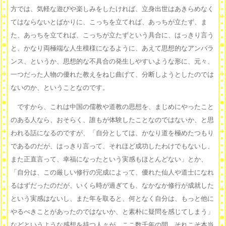
方では、気軽な遊びや楽しみをしたければ、立身出世はあきらめなく
てはならないとばかりに、こっちを立てれば、あっちが立たず、ま
た、あっちを立てれば、こっちが立たずという具合に、はっきり言う
と、かなり両極端な人生模様になるように、あえて思想的なアンバラ
ンス、というか、思想的な不具合の発生しやすいような形に、元々、
一つだった人物の優れた教えをねじ曲げて、分断しようとしたのでは
ないのか、ということなのです。
ですから、これは中国の儒教や道教の思想を、まじめにやったこと
のある人なら、おそらく、誰もが体験したことなのではないか、と思
われる話になるのですが、「自分としては、かなり道を極めたつもり
であるのだが、はっきり言って、それほど成功したわけでもないし、
また正直言って、幸福になったという実感もほとんどない」とか、
「自分は、この厳しい修行の完成によって、優れた仙人や道士になれ
るはずだったのだが、いくら時が過ぎても、なかなか修行が成就した
という実感はないし、また年を取ると、何となく自分は、もっと他に
やるべきことがあったのではないか、と素朴に疑問を感じてしまう」
などというような感想を持つ人々が、ここ数千年の間、それこそ本当