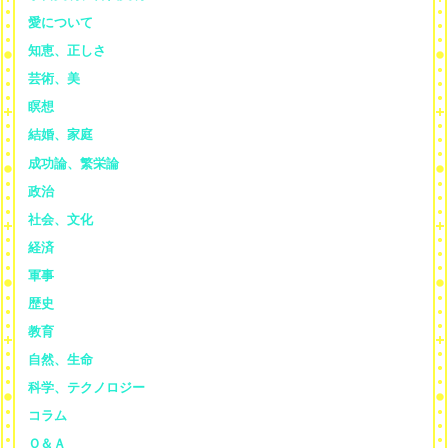
愛について
知恵、正しさ
芸術、美
瞑想
結婚、家庭
成功論、繁栄論
政治
社会、文化
経済
軍事
歴史
教育
自然、生命
科学、テクノロジー
コラム
Ｑ＆Ａ