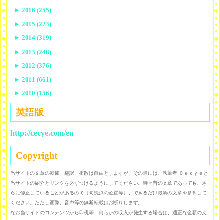
►
2016 (255)
►
2015 (273)
►
2014 (319)
►
2013 (248)
►
2012 (376)
►
2011 (661)
►
2010 (156)
英語版
http://cecye.com/en
Copyright
当サイトの文章の転載、翻訳、拡散は自由としますが、その際には、執筆者 Ｃｅｃｙｅと
当サイトの紹介とリンクを必ずつけるようにしてください。時々昔の文章であっても、さ
らに修正していることがあるので（句読点の位置等）、できるだけ最新の文章を参照して
ください。ただし画像、音声等の無断転載はお断りします。
なお当サイトのコンテンツから印税等、何らかの収入が発生する場合は、適正な金額の支