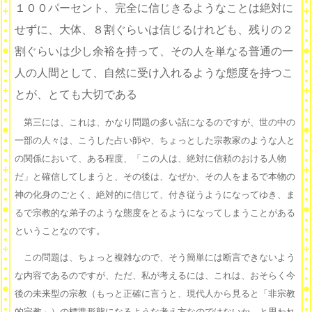
１００パーセント、完全に信じきるようなことは絶対に
せずに、大体、８割ぐらいは信じるけれども、残りの２
割ぐらいは少し余裕を持って、その人を単なる普通の一
人の人間として、自然に受け入れるような態度を持つこ
とが、とても大切である
第三には、これは、かなり問題の多い話になるのですが、世の中の
一部の人々は、こうした占い師や、ちょっとした宗教家のような人と
の関係において、ある程度、「この人は、絶対に信頼のおける人物
だ」と確信してしまうと、その後は、なぜか、その人をまるで本物の
神の化身のごとく、絶対的に信じて、付き従うようになってゆき、ま
るで宗教的な弟子のような態度をとるようになってしまうことがある
ということなのです。
この問題は、ちょっと複雑なので、そう簡単には断言できないよう
な内容であるのですが、ただ、私が考えるには、これは、おそらく今
後の未来型の宗教（もっと正確に言うと、現代人から見ると「非宗教
的宗教」）の標準形態になるような考え方なのではないか、と思われ