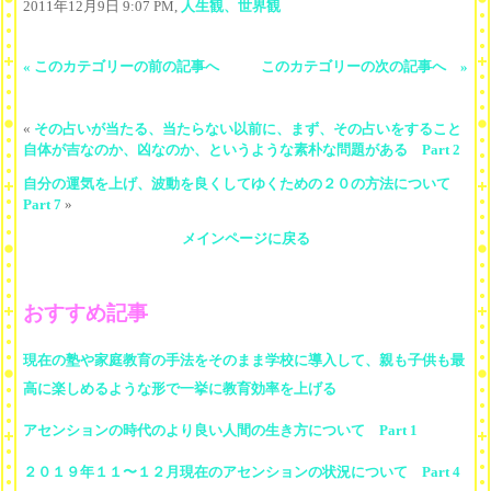
2011年12月9日 9:07 PM,
人生観、世界観
« このカテゴリーの前の記事へ
このカテゴリーの次の記事へ »
«
その占いが当たる、当たらない以前に、まず、その占いをすること
自体が吉なのか、凶なのか、というような素朴な問題がある Part 2
自分の運気を上げ、波動を良くしてゆくための２０の方法について
Part 7
»
メインページに戻る
おすすめ記事
現在の塾や家庭教育の手法をそのまま学校に導入して、親も子供も最
高に楽しめるような形で一挙に教育効率を上げる
アセンションの時代のより良い人間の生き方について Part 1
２０１９年１１〜１２月現在のアセンションの状況について Part 4