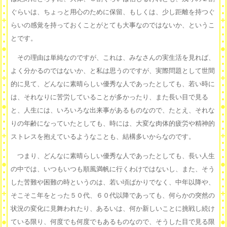
ぐらいは、ちょっと用心のために保留、もしくは、少し距離を持つぐ
らいの感覚を持っておくことがとても大事なのではないか、というこ
とです。
その理由は単純なのですが、これは、みなさんの実生活を見れば、
よく分かるのではないか、と私は思うのですが、実際問題として世間
的に見て、どんなに素晴らしい優秀な人であったとしても、若い時に
は、それなりに苦労していることが多かったり、また長い目で見る
と、人生には、いろいろな出来事があるものなので、たとえ、それな
りの年齢になっていたとしても、時には、大変な肉体的疲労や精神的
ストレスを抱えているようなことも、結構多いからなのです。
つまり、どんなに素晴らしい優秀な人であったとしても、長い人生
の中では、いつもいつも順風満帆に行くわけではないし、また、そう
した苦難や困難の時というのは、若い頃ばかりでなく、中年以降や、
そこそこ年をとった５０代、６０代以降であっても、何らかの突然の
状況の変化に見舞われたり、あるいは、何か新しいことに挑戦し続け
ている限り、何度でも何度でもあるものなので、そうした目で見る限