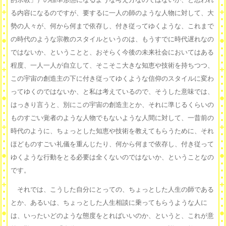
る内容になるのですが、要するに一人の師のような人物に対して、大
勢の人々が、何から何まで依存し、付き従ってゆくような、これまで
の時代のような宗教のスタイルというのは、もうすでに時代遅れなの
ではないか、ということと、おそらく今後の未来社会においてはある
程度、一人一人が自立して、そこそこ大きな知恵や技術を持ちつつ、
この宇宙の創造主の下に付き従ってゆくような信仰のスタイルに変わ
ってゆくのではないか、と私は考えているので、そうした意味では、
はっきり言うと、別にこの宇宙の創造主とか、それに準じるくらいの
ものすごい覚者のような人物でもないような人間に対して、一昔前の
時代のように、ちょっとした知恵や技術を教えてもらうために、それ
ほどものすごい礼儀を重んじたり、何から何まで依存し、付き従って
ゆくような行動をとる必要は全くないのではないか、ということなの
です。
それでは、こうした自分にとっての、ちょっとした人生の師である
とか、あるいは、ちょっとした人生相談に乗ってもらうような人に
は、いったいどのような態度をとればいいのか、というと、これが意