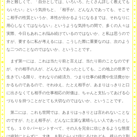
外と難しくて、「自分としては、いろいろ、たくさん詳しく教えても
らいたい」という気持ちと、「相手が、どんな人であっても、そこそ
こ相手の性質というか、本性が分かるようになるまでは、それなりに
用心しなくてはならない」というような気持ちの間で、多くの人々は
実際、今日もあれこれ悩み続けているのではないか、と私は思うので
すが、要するに私が考えるには、こうした際に重要なのは、次のよう
な二つのことなのではないか、ということです。
まず第一には、これは当たり前と言えば、当たり前のことなのです
が、その相手の人が、どんな人であったとしても、この地上の世界で
生きている限り、それなりの経済力、つまり仕事の経費や生活費がか
かるものであるので、それゆえ、たとえ相手が、あまりはっきりと口
に出さなくても相手の仕事相応の対価は、ちゃんと支払ってあげる心
づもりを持つことがとても大切なのではないか、ということです。
第二には、これも世間では、あまりはっきりとは言われないことな
のですが、たとえ相手が、どんなに立派な素晴らしい人であったとし
ても、１００パーセントすべて、その人を完全に信じきるような態度
は絶対にとらずに、大体、８割ぐらいは信じるけれども、残りの２割