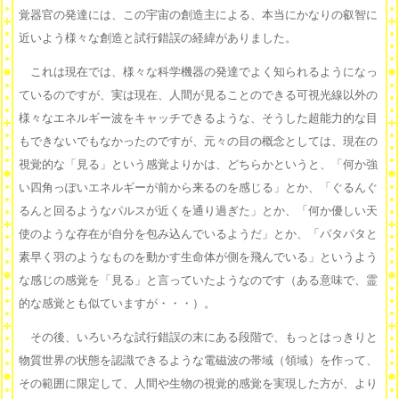
覚器官の発達には、この宇宙の創造主による、本当にかなりの叡智に
近いよう様々な創造と試行錯誤の経緯がありました。
これは現在では、様々な科学機器の発達でよく知られるようになっ
ているのですが、実は現在、人間が見ることのできる可視光線以外の
様々なエネルギー波をキャッチできるような、そうした超能力的な目
もできないでもなかったのですが、元々の目の概念としては、現在の
視覚的な「見る」という感覚よりかは、どちらかというと、「何か強
い四角っぽいエネルギーが前から来るのを感じる」とか、「ぐるんぐ
るんと回るようなパルスが近くを通り過ぎた」とか、「何か優しい天
使のような存在が自分を包み込んでいるようだ」とか、「パタパタと
素早く羽のようなものを動かす生命体が側を飛んでいる」というよう
な感じの感覚を「見る」と言っていたようなのです（ある意味で、霊
的な感覚とも似ていますが・・・）。
その後、いろいろな試行錯誤の末にある段階で、もっとはっきりと
物質世界の状態を認識できるような電磁波の帯域（領域）を作って、
その範囲に限定して、人間や生物の視覚的感覚を実現した方が、より