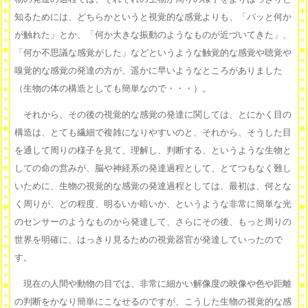
知るためには、どちらかというと視覚的な感覚よりも、「パッと何か
が触れた」とか、「何か大きな振動のようなものが近づいてきた」、
「何か不思議な感覚がした」などというような触覚的な感覚や聴覚や
嗅覚的な感覚の発達の方が、遥かに早いようなところがありました
（生物の体の構造としても簡単なので・・・）。
それから、その後の視覚的な感覚の発達に関しては、とにかく目の
構造は、とても繊細で複雑になりやすいのと、それから、そうした目
を通して周りの様子を見て、理解し、判断する、というような生物と
しての命の営みが、脳や神経系の発達過程として、とてつもなく難し
いために、生物の視覚的な感覚の発達過程としては、最初は、何とな
く周りが、どの程度、明るいか暗いか、というような非常に簡単な光
のセンサーのようなものから発達して、さらにその後、もっと周りの
世界を明確に、はっきり見るための視覚器官が発達していったので
す。
現在の人間や動物の目では、非常に細かい解像度の映像や色や距離
の判断をかなり簡単にこなせるのですが、こうした生物の視覚的な感