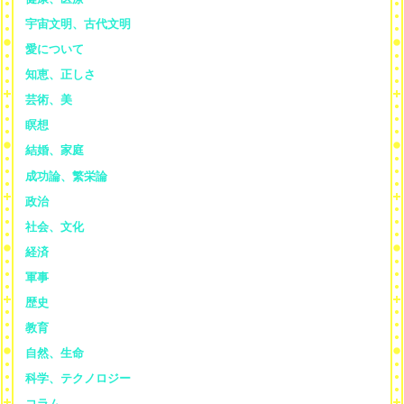
宇宙文明、古代文明
愛について
知恵、正しさ
芸術、美
瞑想
結婚、家庭
成功論、繁栄論
政治
社会、文化
経済
軍事
歴史
教育
自然、生命
科学、テクノロジー
コラム