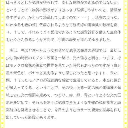
はっきりとした認識が得られて、幸せな体験ができるのではないか、
ということで（物質の形状がよりはっきり理解しやすいのと、情報が
多すぎると、かえって混乱してしまうので・・・）、現在のような、
いわゆる七色の虹に代表されるような可視光線の電磁波の領域を創
り、そして、それをうまく受信できるような感覚器官を備えた生命体
をたくさん作るような方向で、宇宙の歴史が進んでゆきました。
実は、先ほど述べたような視覚的な感覚の発達の経緯では、最初は
少し前の時代のモノクロ映画と一緒で、光の強さと弱さ、つまり、ほ
ぼモノクロ映像の視覚で世界を見ていた時代もあったのですが（白と
黒の景色が、ボヤッと見えるような感じだったと思います）、長い
間、そうしたモノクロの視覚的な感覚で生活していると、本当に気分
が滅入ってくる、ということで、その後、ある一定の幅の電磁波の領
域ごとに光の種類を定めて、つまり、赤、緑、青というような光の三
原色を定めて、それらを別々に認識できるような生物の視覚器官と認
識能力を発達させることで、今日のようなカラーの視覚の世界を作り
出していった経緯があります。