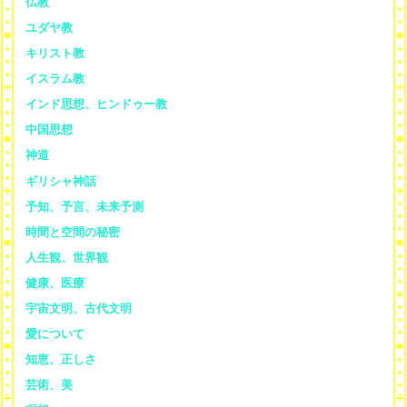
仏教
ユダヤ教
キリスト教
イスラム教
インド思想、ヒンドゥー教
中国思想
神道
ギリシャ神話
予知、予言、未来予測
時間と空間の秘密
人生観、世界観
健康、医療
宇宙文明、古代文明
愛について
知恵、正しさ
芸術、美