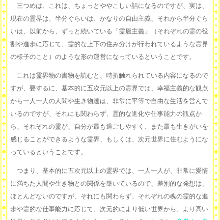
三つめは、これは、ちょっとややこしい話になるのですが、実は、
現在の霊界は、半分ぐらいは、かなりの自由主義、それから半分ぐら
いは、以前から、ずっと続いている「霊層主義」（それぞれの霊の役
割や進歩に応じて、霊的な上下の住み分けが行われているような霊界
の様子のこと）のような形の運営になっているということです。
これは霊界物の書物を読むと、時折触れられている内容になるので
すが、要するに、基本的に五次元以上の霊界では、幸福主義的な観点
から一人一人の人間や生き物達は、非常に平等で自由な生活を営んで
いるのですが、それにも関わらず、霊的な進化や仕事能力の観点か
ら、それぞれの霊が、自分が最も過ごしやすく、また最も生きがいを
感じることができるような霊界、もしくは、次元世界に住むようにな
っているということです。
つまり、基本的に五次元以上の霊界では、一人一人が、非常に愛情
に満ちた人間や生き物との関係を築いているので、差別的な発想は、
ほとんどないのですが、それにも関わらず、それぞれの魂の霊的な進
歩や霊的な仕事能力に応じて、次元的により低い世界から、より高い