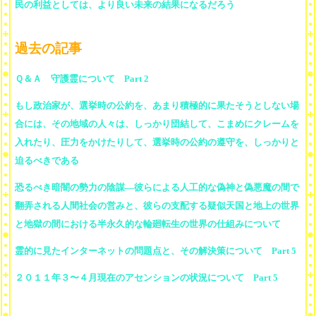
民の利益としては、より良い未来の結果になるだろう
過去の記事
Ｑ＆Ａ 守護霊について Part 2
もし政治家が、選挙時の公約を、あまり積極的に果たそうとしない場
合には、その地域の人々は、しっかり団結して、こまめにクレームを
入れたり、圧力をかけたりして、選挙時の公約の遵守を、しっかりと
迫るべきである
恐るべき暗闇の勢力の陰謀―彼らによる人工的な偽神と偽悪魔の間で
翻弄される人間社会の営みと、彼らの支配する疑似天国と地上の世界
と地獄の間における半永久的な輪廻転生の世界の仕組みについて
霊的に見たインターネットの問題点と、その解決策について Part 5
２０１１年３〜４月現在のアセンションの状況について Part 5