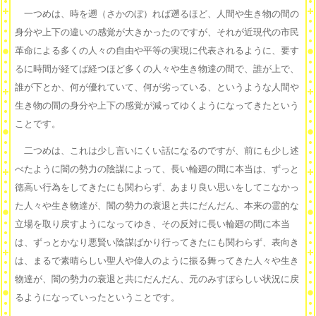
一つめは、時を遡（さかのぼ）れば遡るほど、人間や生き物の間の
身分や上下の違いの感覚が大きかったのですが、それが近現代の市民
革命による多くの人々の自由や平等の実現に代表されるように、要す
るに時間が経てば経つほど多くの人々や生き物達の間で、誰が上で、
誰が下とか、何が優れていて、何が劣っている、というような人間や
生き物の間の身分や上下の感覚が減ってゆくようになってきたという
ことです。
二つめは、これは少し言いにくい話になるのですが、前にも少し述
べたように闇の勢力の陰謀によって、長い輪廻の間に本当は、ずっと
徳高い行為をしてきたにも関わらず、あまり良い思いをしてこなかっ
た人々や生き物達が、闇の勢力の衰退と共にだんだん、本来の霊的な
立場を取り戻すようになってゆき、その反対に長い輪廻の間に本当
は、ずっとかなり悪賢い陰謀ばかり行ってきたにも関わらず、表向き
は、まるで素晴らしい聖人や偉人のように振る舞ってきた人々や生き
物達が、闇の勢力の衰退と共にだんだん、元のみすぼらしい状況に戻
るようになっていったということです。