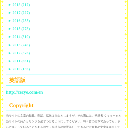
►
2018 (212)
►
2017 (227)
►
2016 (255)
►
2015 (273)
►
2014 (319)
►
2013 (248)
►
2012 (376)
►
2011 (661)
►
2010 (156)
英語版
http://cecye.com/en
Copyright
当サイトの文章の転載、翻訳、拡散は自由としますが、その際には、執筆者 Ｃｅｃｙｅと
当サイトの紹介とリンクを必ずつけるようにしてください。時々昔の文章であっても、さ
らに修正していることがあるので（句読点の位置等）、できるだけ最新の文章を参照して