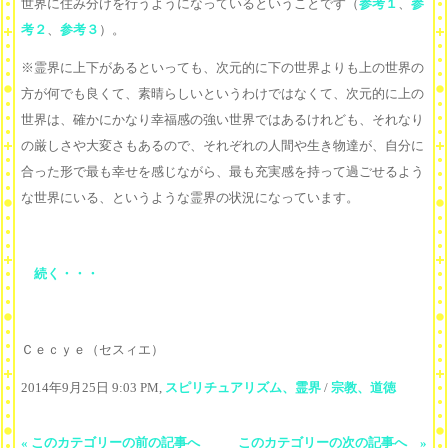
世界に住み分けを行うようになっているということです（
参考１
、
参
考２
、
参考３
）。
※霊界に上下があるといっても、次元的に下の世界よりも上の世界の
方が何でも良くて、素晴らしいというわけではなくて、次元的に上の
世界は、確かにかなり幸福感の強い世界ではあるけれども、それなり
の厳しさや大変さもあるので、それぞれの人間や生き物達が、自分に
合った形で最も幸せを感じながら、最も充実感を持って過ごせるよう
な世界にいる、というような霊界の状況になっています。
続く・・・
Ｃｅｃｙｅ（セスィエ）
2014年9月25日 9:03 PM,
スピリチュアリズム、霊界
/
宗教、道徳
« このカテゴリーの前の記事へ
このカテゴリーの次の記事へ »