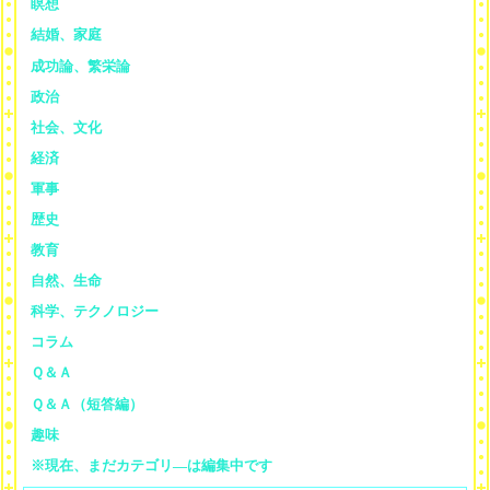
瞑想
結婚、家庭
成功論、繁栄論
政治
社会、文化
経済
軍事
歴史
教育
自然、生命
科学、テクノロジー
コラム
Ｑ＆Ａ
Ｑ＆Ａ（短答編）
趣味
※現在、まだカテゴリ—は編集中です