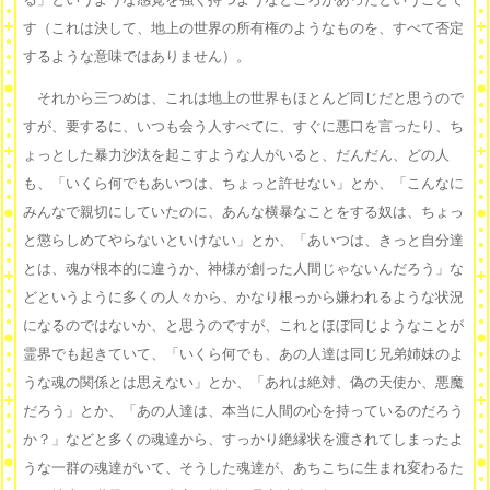
す（これは決して、地上の世界の所有権のようなものを、すべて否定
するような意味ではありません）。
それから三つめは、これは地上の世界もほとんど同じだと思うので
すが、要するに、いつも会う人すべてに、すぐに悪口を言ったり、ち
ょっとした暴力沙汰を起こすような人がいると、だんだん、どの人
も、「いくら何でもあいつは、ちょっと許せない」とか、「こんなに
みんなで親切にしていたのに、あんな横暴なことをする奴は、ちょっ
と懲らしめてやらないといけない」とか、「あいつは、きっと自分達
とは、魂が根本的に違うか、神様が創った人間じゃないんだろう」な
どというように多くの人々から、かなり根っから嫌われるような状況
になるのではないか、と思うのですが、これとほぼ同じようなことが
霊界でも起きていて、「いくら何でも、あの人達は同じ兄弟姉妹のよ
うな魂の関係とは思えない」とか、「あれは絶対、偽の天使か、悪魔
だろう」とか、「あの人達は、本当に人間の心を持っているのだろう
か？」などと多くの魂達から、すっかり絶縁状を渡されてしまったよ
うな一群の魂達がいて、そうした魂達が、あちこちに生まれ変わるた