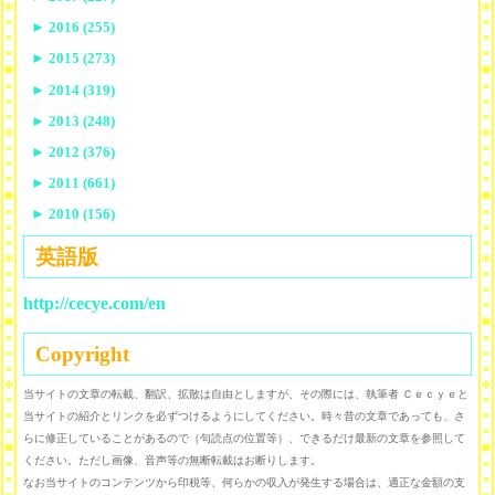
►
2016 (255)
►
2015 (273)
►
2014 (319)
►
2013 (248)
►
2012 (376)
►
2011 (661)
►
2010 (156)
英語版
http://cecye.com/en
Copyright
当サイトの文章の転載、翻訳、拡散は自由としますが、その際には、執筆者 Ｃｅｃｙｅと
当サイトの紹介とリンクを必ずつけるようにしてください。時々昔の文章であっても、さ
らに修正していることがあるので（句読点の位置等）、できるだけ最新の文章を参照して
ください。ただし画像、音声等の無断転載はお断りします。
なお当サイトのコンテンツから印税等、何らかの収入が発生する場合は、適正な金額の支