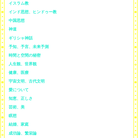
イスラム教
インド思想、ヒンドゥー教
中国思想
神道
ギリシャ神話
予知、予言、未来予測
時間と空間の秘密
人生観、世界観
健康、医療
宇宙文明、古代文明
愛について
知恵、正しさ
芸術、美
瞑想
結婚、家庭
成功論、繁栄論