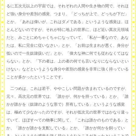
るに五次元以上の宇宙では、それぞれの人間や生き物の間で、それほ
ど強い身分や差別の感覚、つまり、「どっちが上で、どっちが下だ」
とか、「あれは偉いが、これはダメである」というような感覚は、ほ
とんどないのですが、それが特に地上の世界に、ほど近い異次元領域
だと、みごとにめちゃくちゃになっていて、「私が一番なので、あな
たは、私に完全に従いなさい」とか、「お前は生まれが悪く、身分が
低いので一生奴隷扱いだ」とか、「偉大な神に何でも従わなくてはな
らない」とか、「下の者は、上の者の何でも言いなりにならないとい
けない」などというような身分や差別の感覚を非常に強く持っている
ことが多かったということです。
二つめは、これは若干、ややこしい問題が含まれているのですが、
元々、高次元の世界では、「誰かが、何かを持っている」とか、「誰
かが誰かを（奴隷のような形で）所有している」というような感覚
は、極めて少なかったのですが、それが低次元の世界ではかなり違っ
ていて、ほぼすべての物事に関して、「これは誰かのものである」と
か、「誰かが誰かを支配している」とか、「誰かが何かを飼ってい
る」というような感覚を強く持つようなところがあったということで