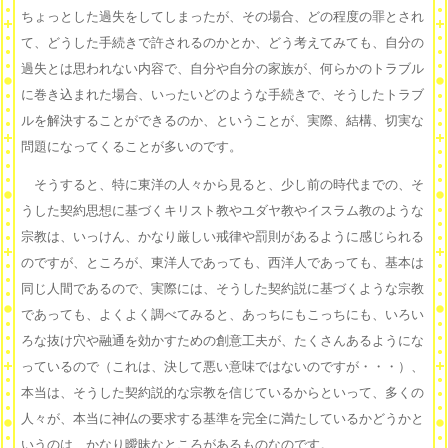
ちょっとした過失をしてしまったが、その場合、どの程度の罪とされ
て、どうした手続きで許されるのかとか、どう考えてみても、自分の
過失とは思われない内容で、自分や自分の家族が、何らかのトラブル
に巻き込まれた場合、いったいどのような手続きで、そうしたトラブ
ルを解決することができるのか、ということが、実際、結構、切実な
問題になってくることが多いのです。
そうすると、特に東洋の人々から見ると、少し前の時代までの、そ
うした契約思想に基づくキリスト教やユダヤ教やイスラム教のような
宗教は、いっけん、かなり厳しい戒律や罰則があるように感じられる
のですが、ところが、東洋人であっても、西洋人であっても、基本は
同じ人間であるので、実際には、そうした契約説に基づくような宗教
であっても、よくよく調べてみると、あっちにもこっちにも、いろい
ろな抜け穴や融通を効かすための創意工夫が、たくさんあるようにな
っているので（これは、決して悪い意味ではないのですが・・・）、
本当は、そうした契約説的な宗教を信じているからといって、多くの
人々が、本当に神仏の要求する基準を完全に満たしているかどうかと
いうのは、かなり曖昧なところがあるものなのです。