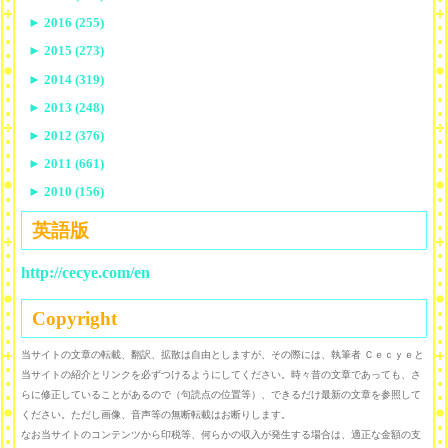
►
2016 (255)
►
2015 (273)
►
2014 (319)
►
2013 (248)
►
2012 (376)
►
2011 (661)
►
2010 (156)
英語版
http://cecye.com/en
Copyright
当サイトの文章の転載、翻訳、拡散は自由としますが、その際には、執筆者 Ｃｅｃｙｅと
当サイトの紹介とリンクを必ずつけるようにしてください。時々昔の文章であっても、さ
らに修正していることがあるので（句読点の位置等）、できるだけ最新の文章を参照して
ください。ただし画像、音声等の無断転載はお断りします。
なお当サイトのコンテンツから印税等、何らかの収入が発生する場合は、適正な金額の支