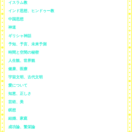
イスラム教
インド思想、ヒンドゥー教
中国思想
神道
ギリシャ神話
予知、予言、未来予測
時間と空間の秘密
人生観、世界観
健康、医療
宇宙文明、古代文明
愛について
知恵、正しさ
芸術、美
瞑想
結婚、家庭
成功論、繁栄論