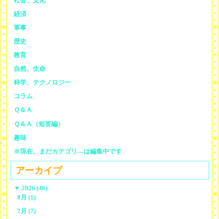
社会、文化
経済
軍事
歴史
教育
自然、生命
科学、テクノロジー
コラム
Ｑ＆Ａ
Ｑ＆Ａ（短答編）
趣味
※現在、まだカテゴリ—は編集中です
アーカイブ
▼
2026 (46)
8月 (1)
7月 (7)