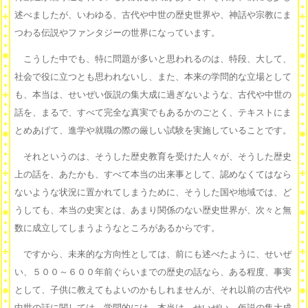
述べましたが、いわゆる、古代や中世の歴史世界や、神話や宗教にま
つわる伝説やファンタジーの世界になっています。
こうした中でも、特に問題が多いと思われるのは、特段、大して、
社会で役に立つとも思われないし、また、本来の学問的な立場として
も、本当は、せいぜい仮説の集大成に過ぎないような、古代や中世の
話を、まるで、すべて完全な真実でもあるかのごとく、テキストにま
とめあげて、進学や就職の際の厳しい試験を実施していることです。
それというのは、そうした歴史教育を受けた人々が、そうした歴史
上の話を、あたかも、すべて本当の出来事として、認めなくてはなら
ないような状況に置かれてしまうために、そうした国や地域では、ど
うしても、本当の史実とは、あまり関係のない歴史世界が、次々と無
数に成立してしまうようなところがあるからです。
ですから、未来的な方向性としては、前にも述べたように、せいぜ
い、５００～６００年前ぐらいまでの歴史の話なら、ある程度、事実
として、子供に教えてもよいのかもしれませんが、それ以前の古代や
中世の話に関しては、学問的には、本当は、せいぜい、仮説の集大成