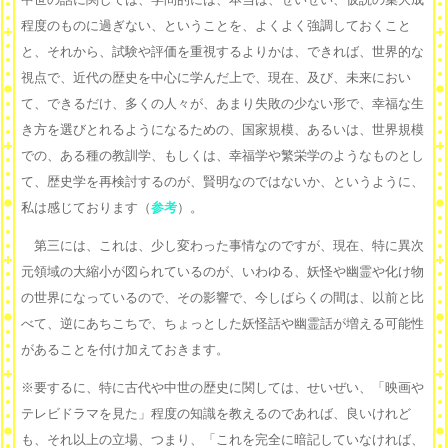
程度のものに過ぎない、ということを、よくよく強調しておくこと
と、それから、試験や評価を重視するよりかは、できれば、世界的な
視点で、近代の歴史を中心に学んだ上で、現在、及び、未来におい
て、できるだけ、多くの人々が、あまり失敗の少ない形で、幸福な生
き方を選びとれるようになるための、国家規模、あるいは、世界規模
での、ある種の教訓学、もしくは、幸福学や繁栄学のようなものとし
て、歴史学を再検討するのが、賢明なのではないか、というように、
私は感じております（
参考
）。
第三には、これは、少し変わった事情なのですが、現在、特に異次
元領域の大縮小が図られているのが、いわゆる、妖怪や幽霊や化け物
の世界になっているので、その影響で、今しばらくの間は、以前と比
べて、逆にあちこちで、ちょっとした妖怪話や幽霊話が増える可能性
があることを付け加えておきます。
※要するに、特に古代や中世の歴史に関しては、せいぜい、「映画や
テレビドラマを見た」程度の知識を教えるのであれば、良いけれど
も、それ以上の立場、つまり、「これを完全に暗記していなければ、