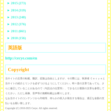
►
2015 (273)
►
2014 (319)
►
2013 (248)
►
2012 (376)
►
2011 (661)
►
2010 (156)
英語版
http://cecye.com/en
Copyright
当サイトの文章の転載、翻訳、拡散は自由としますが、その際には、執筆者 Ｃｅｃｙｅと
当サイトの紹介とリンクを必ずつけるようにしてください。時々昔の文章であっても、さ
らに修正していることがあるので（句読点の位置等）、できるだけ最新の文章を参照して
ください。ただし画像、音声等の無断転載はお断りします。
なお当サイトのコンテンツから印税等、何らかの収入が発生する場合は、適正な金額の支
払いをお願い致します。
Copyright (C) 2010-2025 Cecye. All rights reserved.