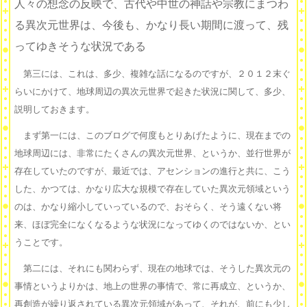
人々の想念の反映で、古代や中世の神話や宗教にまつわ
る異次元世界は、今後も、かなり長い期間に渡って、残
ってゆきそうな状況である
第三には、これは、多少、複雑な話になるのですが、２０１２末ぐ
らいにかけて、地球周辺の異次元世界で起きた状況に関して、多少、
説明しておきます。
まず第一には、このブログで何度もとりあげたように、現在までの
地球周辺には、非常にたくさんの異次元世界、というか、並行世界が
存在していたのですが、最近では、アセンションの進行と共に、こう
した、かつては、かなり広大な規模で存在していた異次元領域という
のは、かなり縮小していっているので、おそらく、そう遠くない将
来、ほぼ完全になくなるような状況になってゆくのではないか、とい
うことです。
第二には、それにも関わらず、現在の地球では、そうした異次元の
事情というよりかは、地上の世界の事情で、常に再成立、というか、
再創造が繰り返されている異次元領域があって、それが、前にも少し