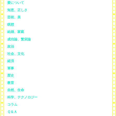
愛について
知恵、正しさ
芸術、美
瞑想
結婚、家庭
成功論、繁栄論
政治
社会、文化
経済
軍事
歴史
教育
自然、生命
科学、テクノロジー
コラム
Ｑ＆Ａ