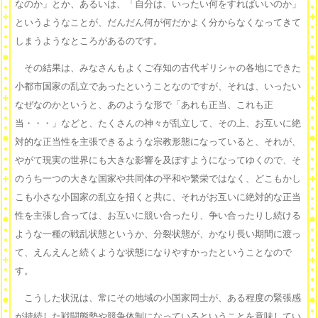
なのか」とか、あるいは、「自分は、いったい何をすればいいのか」
というようなことが、だんだん何が何だかよく分からなくなってきて
しまうようなところがあるのです。
その結果は、みなさんもよくご存知の古代ギリシャの各地にできた
小都市国家の乱立であったということなのですが、それは、いったい
なぜなのかというと、あのような形で「あれも正当、これも正
当・・・」などと、たくさんの神々が乱立して、その上、お互いに絶
対的な正当性を主張できるような宗教形態になっていると、それが、
やがて現実の世界にも大きな影響を及ぼすようになってゆくので、そ
のうち一つの大きな国家や共同体の平和や繁栄ではなく、どこもかし
こも小さな小国家の乱立を招くと共に、それがお互いに絶対的な正当
性を主張し合っては、お互いに競い合ったり、争い合ったりし続ける
ような一種の戦乱状態というか、分裂状態が、かなり長い期間に渡っ
て、えんえんと続くような状態になりやすかったということなので
す。
こうした状況は、常にその地域の小国家同士が、ある程度の緊張感
が持続した戦闘態勢や競争体制になっているということを意味してい