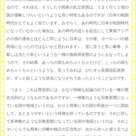
るので、それゆえ、そうした小国家の乱立状態は、うまく行くと他の
国が侵略しづらいというような良い特性もあるのですが（日本の戦国
時代がとてもよく似ています。おそらく、あの時代に日本が戦国時代
になっていなかった場合は、あの時代の辺りを起点にして東南アジア
の小国の運命とほとんど同じように日本は、その後、ヨーロッパの植
民地になったのではないかと思われます）、逆に言うと常に略奪、人
殺しは当たり前というような一種の無政府状態のようにもなってしま
うので、その結果、あっちの国もめちゃくちゃだけど、こっちの国も
めちゃくちゃというような、言ってみれば、ひたすら長期混乱状態
が、ずっと続くような状況になりがちであったということなのです。
つまり、これは歴史的には、かなり明確な結論の出ている一種の歴
史法則のようなものであるのですが、一神教のような宗教形態になっ
ている国や地域というのは、わりと簡単にその国や民族が一つに団結
して、まとまりやすいという特徴を持っているのですが、それに対し
て多神教のような宗教形態になっている国や地域というのは、それこ
そいくらでも簡単に分離や独立の正当性が、次から次へと成り立つよ