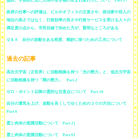
霊的、宇宙的に見た人間や生き物の生まれ変わりについて Part 27
政府の仕事への評価は、ビルやオフィスの立派さや、政治家や役人の
地位の高さではなく、行政効率の良さや行政サービスを受ける人々の
満足度の点から、市民目線で決めた方が、賢明なところがある
Ｑ＆Ａ 自分の波動をある程度、精妙に保つための工夫について
過去の記事
高次元宇宙（正世界）に活動根拠を持つ「光の勢力」と、低次元宇宙
に活動根拠を持つ「闇の勢力」 Part 2
ゼロ・ポイント以降の霊的な注意点について Part 16
自分の運気を上げ、波動を良くしてゆくための２０の方法について
Part 6
霊と肉体の意識活動について Part 21
霊と肉体の意識活動について Part 61