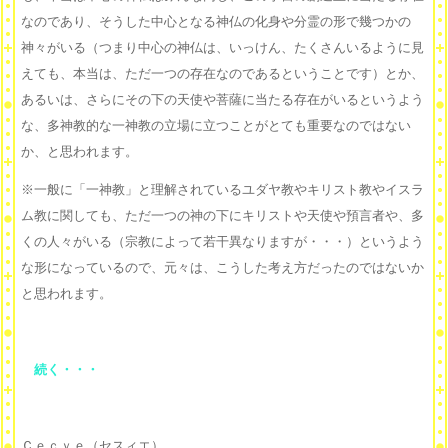
なのであり、そうした中心となる神仏の化身や分霊の形で幾つかの
神々がいる（つまり中心の神仏は、いっけん、たくさんいるように見
えても、本当は、ただ一つの存在なのであるということです）とか、
あるいは、さらにその下の天使や菩薩に当たる存在がいるというよう
な、多神教的な一神教の立場に立つことがとても重要なのではない
か、と思われます。
※一般に「一神教」と理解されているユダヤ教やキリスト教やイスラ
ム教に関しても、ただ一つの神の下にキリストや天使や預言者や、多
くの人々がいる（宗教によって若干異なりますが・・・）というよう
な形になっているので、元々は、こうした考え方だったのではないか
と思われます。
続く・・・
Ｃｅｃｙｅ（セスィエ）