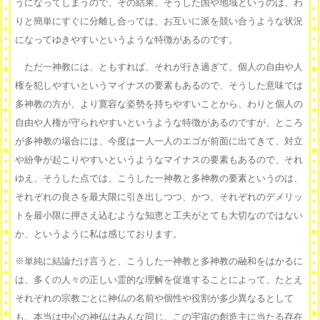
うになってしまうので、その結果、そうした国や地域というのは、わ
りと簡単にすぐに分離し合っては、お互いに派を競い合うような状況
になってゆきやすいというような特徴があるのです。
ただ一神教には、ともすれば、それが行き過ぎて、個人の自由や人
権を犯しやすいというマイナスの要素もあるので、そうした意味では
多神教の方が、より寛容な姿勢を持ちやすいことから、わりと個人の
自由や人権が守られやすいというような特徴があるのですが、ところ
が多神教の場合には、今度は一人一人のエゴが前面に出てきて、対立
や紛争が起こりやすいというようなマイナスの要素もあるので、それ
ゆえ、そうした点では、こうした一神教と多神教の要素というのは、
それぞれの良さを最大限に引き出しつつ、かつ、それぞれのデメリッ
トを最小限に押さえ込むような知恵と工夫がとても大切なのではない
か、というように私は感じております。
※単純に結論だけ言うと、こうした一神教と多神教の融和をはかるに
は、多くの人々の正しい霊的な理解を促進することによって、たとえ
それぞれの宗教ごとに神仏の名前や個性や役割が多少異なるとして
も、本当は中心の神仏はみんな同じ、この宇宙の創造主に当たる存在