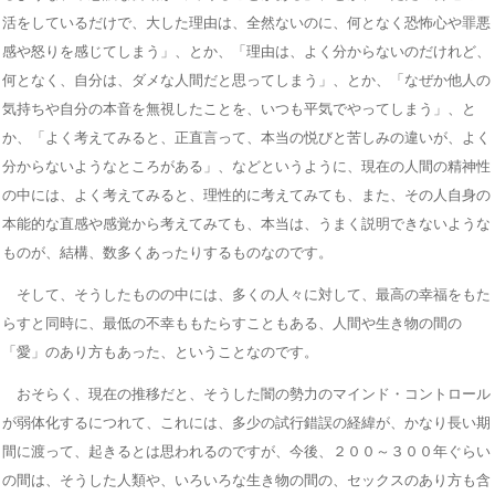
活をしているだけで、大した理由は、全然ないのに、何となく恐怖心や罪悪
感や怒りを感じてしまう」、とか、「理由は、よく分からないのだけれど、
何となく、自分は、ダメな人間だと思ってしまう」、とか、「なぜか他人の
気持ちや自分の本音を無視したことを、いつも平気でやってしまう」、と
か、「よく考えてみると、正直言って、本当の悦びと苦しみの違いが、よく
分からないようなところがある」、などというように、現在の人間の精神性
の中には、よく考えてみると、理性的に考えてみても、また、その人自身の
本能的な直感や感覚から考えてみても、本当は、うまく説明できないような
ものが、結構、数多くあったりするものなのです。
そして、そうしたものの中には、多くの人々に対して、最高の幸福をもた
らすと同時に、最低の不幸ももたらすこともある、人間や生き物の間の
「愛」のあり方もあった、ということなのです。
おそらく、現在の推移だと、そうした闇の勢力のマインド・コントロール
が弱体化するにつれて、これには、多少の試行錯誤の経緯が、かなり長い期
間に渡って、起きるとは思われるのですが、今後、２００～３００年ぐらい
の間は、そうした人類や、いろいろな生き物の間の、セックスのあり方も含