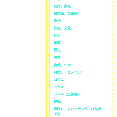
結婚、家庭
成功論、繁栄論
政治
社会、文化
経済
軍事
歴史
教育
自然、生命
科学、テクノロジー
コラム
Ｑ＆Ａ
Ｑ＆Ａ（短答編）
趣味
※現在、まだカテゴリ—は編集中
です