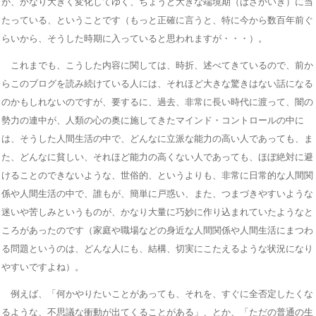
が、かなり大きく変化してゆく、ちょうど大きな端境期（はざかいき）に当
たっている、ということです（もっと正確に言うと、特に今から数百年前ぐ
らいから、そうした時期に入っていると思われますが・・・）。
これまでも、こうした内容に関しては、時折、述べてきているので、前か
らこのブログを読み続けている人には、それほど大きな驚きはない話になる
のかもしれないのですが、要するに、過去、非常に長い時代に渡って、闇の
勢力の連中が、人類の心の奥に施してきたマインド・コントロールの中に
は、そうした人間生活の中で、どんなに立派な能力の高い人であっても、ま
た、どんなに貧しい、それほど能力の高くない人であっても、ほぼ絶対に避
けることのできないような、世俗的、というよりも、非常に日常的な人間関
係や人間生活の中で、誰もが、簡単に戸惑い、また、つまづきやすいような
迷いや苦しみというものが、かなり大量に巧妙に作り込まれていたようなと
ころがあったのです（家庭や職場などの身近な人間関係や人間生活にまつわ
る問題というのは、どんな人にも、結構、切実にこたえるような状況になり
やすいですよね）。
例えば、「何かやりたいことがあっても、それを、すぐに全否定したくな
るような、不思議な衝動が出てくることがある」、とか、「ただの普通の生