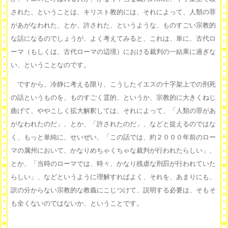
された、ということは、キリスト教的には、それによって、人類の罪
があがなわれた、とか、許された、というような、ものすごい宗教的
な話になるのでしょうが、よく考えてみると、これは、単に、古代ロ
ーマ（もしくは、古代ローマの辺境）における裁判の一結果に過ぎな
い、ということなのです。
ですから、冷静に考える限り、こうしたイエスの十字架上での刑死
の話というものを、ものすごく霊的、というか、宗教的に大きくねじ
曲げて、ややこしく拡大解釈しては、それによって、「人類の罪があ
がなわれたのだ」、とか、「許されたのだ」、などと捉えるのではな
く、もっと単純に、せいぜい、「この話では、約２０００年前のロー
マの属州において、かなりめちゃくちゃな裁判が行われたらしい」、
とか、「当時のローマでは、時々、かなり残虐な刑罰が行われていた
らしい」、などというように理解すればよく、それを、あまりにも、
訳の分からない宗教的な教義にこじつけて、説明する必要は、そもそ
も全くないのではないか、ということです。