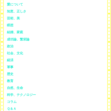
愛について
知恵、正しさ
芸術、美
瞑想
結婚、家庭
成功論、繁栄論
政治
社会、文化
経済
軍事
歴史
教育
自然、生命
科学、テクノロジー
コラム
Ｑ＆Ａ