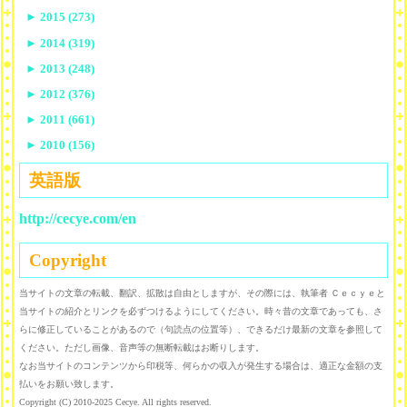
►
2015 (273)
►
2014 (319)
►
2013 (248)
►
2012 (376)
►
2011 (661)
►
2010 (156)
英語版
http://cecye.com/en
Copyright
当サイトの文章の転載、翻訳、拡散は自由としますが、その際には、執筆者 Ｃｅｃｙｅと
当サイトの紹介とリンクを必ずつけるようにしてください。時々昔の文章であっても、さ
らに修正していることがあるので（句読点の位置等）、できるだけ最新の文章を参照して
ください。ただし画像、音声等の無断転載はお断りします。
なお当サイトのコンテンツから印税等、何らかの収入が発生する場合は、適正な金額の支
払いをお願い致します。
Copyright (C) 2010-2025 Cecye. All rights reserved.