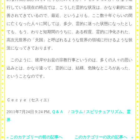
行している現在の時点では、こうした霊的な状況は、かなり劇的に改
善されてきているので、最近、というよりも、ここ数十年ぐらいの間
に亡くなった人々に関しては、多少、霊的に迷った状態になったとし
ても、もう、わりと短期間のうちに、ある程度、霊的に浄化された、
高次元世界の「天国」と呼ばれるような世界の領域に行けるような状
況になってきております。
このように、彼岸やお盆の宗教行事というのは、多くの人々の思い
込みとは、かなり違って、霊的には、結構、危険なところがあった、
ということなのです。
Ｃｅｃｙｅ（セスィエ）
2011年7月24日 9:24 PM,
Ｑ＆Ａ
/
コラム
/
スピリチュアリズム、霊
界
« このカテゴリーの前の記事へ
このカテゴリーの次の記事へ »