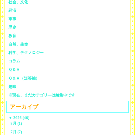
社会、文化
経済
軍事
歴史
教育
自然、生命
科学、テクノロジー
コラム
Ｑ＆Ａ
Ｑ＆Ａ（短答編）
趣味
※現在、まだカテゴリ—は編集中です
アーカイブ
▼
2026 (46)
8月 (1)
7月 (7)