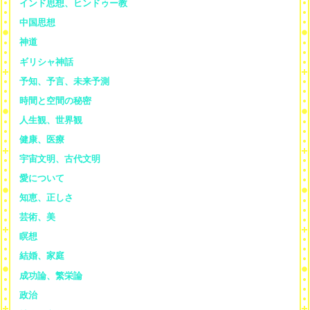
インド思想、ヒンドゥー教
中国思想
神道
ギリシャ神話
予知、予言、未来予測
時間と空間の秘密
人生観、世界観
健康、医療
宇宙文明、古代文明
愛について
知恵、正しさ
芸術、美
瞑想
結婚、家庭
成功論、繁栄論
政治