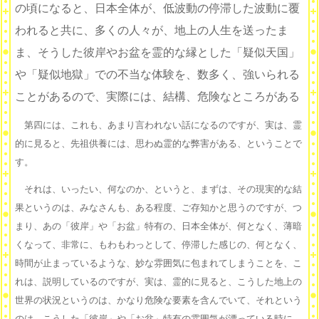
の頃になると、日本全体が、低波動の停滞した波動に覆
われると共に、多くの人々が、地上の人生を送ったま
ま、そうした彼岸やお盆を霊的な縁とした「疑似天国」
や「疑似地獄」での不当な体験を、数多く、強いられる
ことがあるので、実際には、結構、危険なところがある
第四には、これも、あまり言われない話になるのですが、実は、霊
的に見ると、先祖供養には、思わぬ霊的な弊害がある、ということで
す。
それは、いったい、何なのか、というと、まずは、その現実的な結
果というのは、みなさんも、ある程度、ご存知かと思うのですが、つ
まり、あの「彼岸」や「お盆」特有の、日本全体が、何となく、薄暗
くなって、非常に、もわもわっとして、停滞した感じの、何となく、
時間が止まっているような、妙な雰囲気に包まれてしまうことを、こ
れは、説明しているのですが、実は、霊的に見ると、こうした地上の
世界の状況というのは、かなり危険な要素を含んでいて、それという
のは、こうした「彼岸」や「お盆」特有の雰囲気が漂っている時に