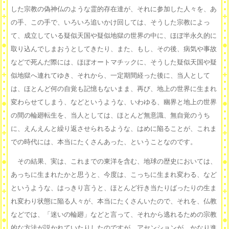
した宗教の偽神仏のような霊的存在達が、それに参加した人々を、あ
の手、この手で、いろいろ追いかけ回しては、そうした宗教によっ
て、成立している疑似天国や疑似地獄の世界の中に、ほぼ半永久的に
取り込んでしまおうとしてきたり、また、もし、その後、病気や事故
などで死んだ際には、ほぼオートマチックに、そうした疑似天国や疑
似地獄へ連れてゆき、それから、一定期間経った後に、当人として
は、ほとんど何の自覚も記憶もないまま、再び、地上の世界に生まれ
変わらせてしまう、などというような、いわゆる、幽界と地上の世界
の間の輪廻転生を、当人としては、ほとんど無意識、無自覚のうち
に、えんえんと繰り返させられるような、はめに陥ることが、これま
での時代には、本当にたくさんあった、ということなのです。
その結果、実は、これまでの東洋を含む、地球の歴史においては、
あっちに生まれたかと思うと、今度は、こっちに生まれ変わる、など
というような、はっきり言うと、ほとんど行き当たりばったりの生ま
れ変わり状態に陥る人々が、本当にたくさんいたので、それを、仏教
などでは、「迷いの輪廻」などと言って、それから逃れるための宗教
的な方法が説かれていたりしたのですが、アセンションが、かなり進