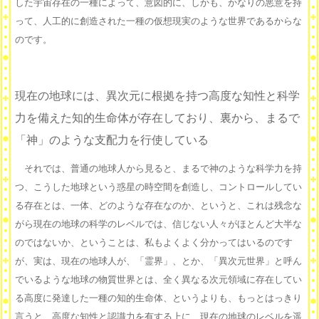
した宇宙存在の一種によって、意図的に、しかも、かなりの悪意を持
って、人工的に創造された一種の仮想現実のような世界であるからな
のです。
現在の地球には、異次元に根拠を持つ高度な知性と科学
力を備えた知的生命体が存在しており、裏から、まるで
「神」のような支配力を行使している
それでは、普通の地球人から見ると、まるで神のような科学力を持
つ、こうした地球という惑星の時空間を創造し、コントロールしてい
る存在とは、一体、どのような存在なのか、というと、これは残念な
がら現在の地球の科学のレベルでは、信じない人々がほとんど大半な
のではないか、ということは、私もよくよく分かってはいるのです
が、実は、現在の地球人が、「霊界」、とか、「異次元世界」と呼ん
でいるような地球の物質世界とは、全く異なる次元領域に存在してい
る高度に発達した一種の知的生命体、というよりも、もっとはっきり
言うと、高度な知性と認識力を有する上に、現在の地球のレベルを遥