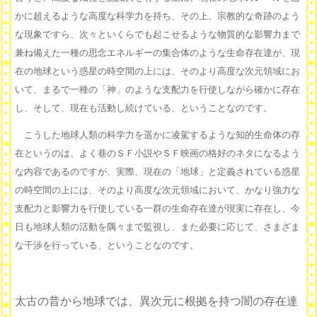
かに超えるような高度な科学力を持ち、その上、宗教的な奇跡のよう
な現象ですら、次々といくらでも起こせるような物質的な影響力まで
兼ね備えた一種の思念エネルギーの集合体のような生命存在達が、現
在の地球という惑星の時空間の上には、そのより高度な次元領域にお
いて、まるで一種の「神」のような支配力を行使しながら確かに存在
し、そして、現在も活動し続けている、ということなのです。
こうした地球人類の科学力を遥かに凌駕するような知的生命体の存
在というのは、よく巷のＳＦ小説やＳＦ映画の格好のネタになるよう
な内容であるのですが、実際、現在の「地球」と定義されている惑星
の時空間の上には、そのより高度な次元領域において、かなり強力な
支配力と影響力を行使している一群の生命存在達が現実に存在し、今
日も地球人類の活動を隅々まで監視し、また必要に応じて、さまざま
な干渉を行っている、ということなのです。
太古の昔から地球では、異次元に根拠を持つ闇の存在達