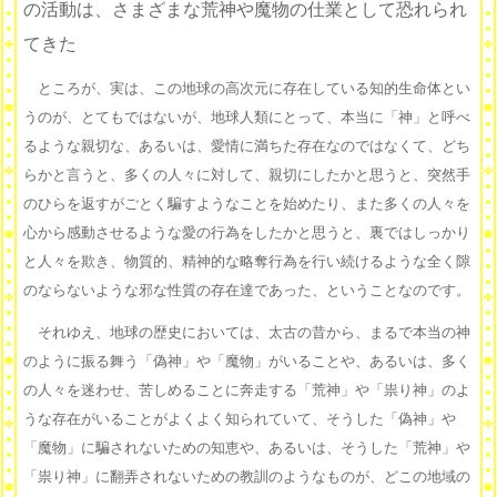
の活動は、さまざまな荒神や魔物の仕業として恐れられ
てきた
ところが、実は、この地球の高次元に存在している知的生命体とい
うのが、とてもではないが、地球人類にとって、本当に「神」と呼べ
るような親切な、あるいは、愛情に満ちた存在なのではなくて、どち
らかと言うと、多くの人々に対して、親切にしたかと思うと、突然手
のひらを返すがごとく騙すようなことを始めたり、また多くの人々を
心から感動させるような愛の行為をしたかと思うと、裏ではしっかり
と人々を欺き、物質的、精神的な略奪行為を行い続けるような全く隙
のならないような邪な性質の存在達であった、ということなのです。
それゆえ、地球の歴史においては、太古の昔から、まるで本当の神
のように振る舞う「偽神」や「魔物」がいることや、あるいは、多く
の人々を迷わせ、苦しめることに奔走する「荒神」や「祟り神」のよ
うな存在がいることがよくよく知られていて、そうした「偽神」や
「魔物」に騙されないための知恵や、あるいは、そうした「荒神」や
「祟り神」に翻弄されないための教訓のようなものが、どこの地域の