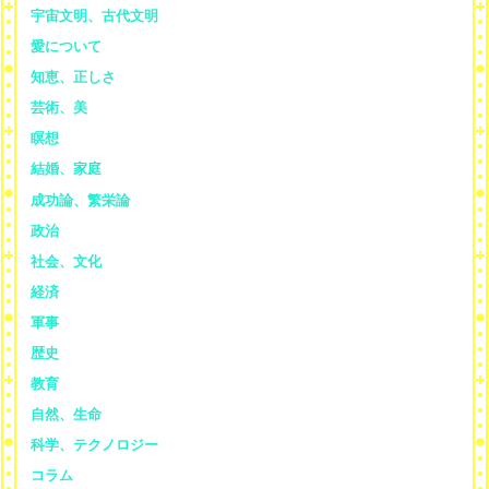
宇宙文明、古代文明
愛について
知恵、正しさ
芸術、美
瞑想
結婚、家庭
成功論、繁栄論
政治
社会、文化
経済
軍事
歴史
教育
自然、生命
科学、テクノロジー
コラム