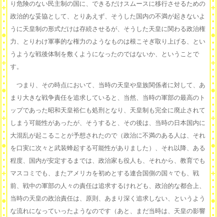
り危険のない民主制の国に、できるだけスムースに移行させるための
政治的な妥協として、とりあえず、そうした国内の不満が起きないよ
うに天皇制の形式だけは存続させるが、そうした天皇に関わる政治権
力、とりわけ軍事的な権力のようなものは根こそぎ取り上げる、とい
うような戦後体制を敷くようになったのではないか、ということで
す。
つまり、その時点において、当時の天皇や皇族関係者に対して、あ
まり大きな戦争責任を追求していると、当然、当時の軍部の最高のト
ップであった昭和天皇裕仁も処刑となり、天皇制も完全に廃止されて
しまう可能性があったが、そうすると、その後は、当時の日本国内に
大混乱が起こることが予想されたので（政治に不満のある人は、それ
を口実に次々と武装蜂起する可能性がありました）、それ以降、ある
程度、国内が安定するまでは、政治家も役人も、それから、教育でも
マスコミでも、またアメリカを初めとする連合国側の国々でも、戦
前、戦中の軍部の人々の責任は追求するけれども、政治的な都合上、
当時の天皇の政治責任は、原則、あまり深く追求しない、というよう
な流れになっていったようなのです（あと、まだ当時は、天皇の影響