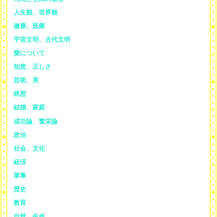
人生観、世界観
健康、医療
宇宙文明、古代文明
愛について
知恵、正しさ
芸術、美
瞑想
結婚、家庭
成功論、繁栄論
政治
社会、文化
経済
軍事
歴史
教育
自然、生命