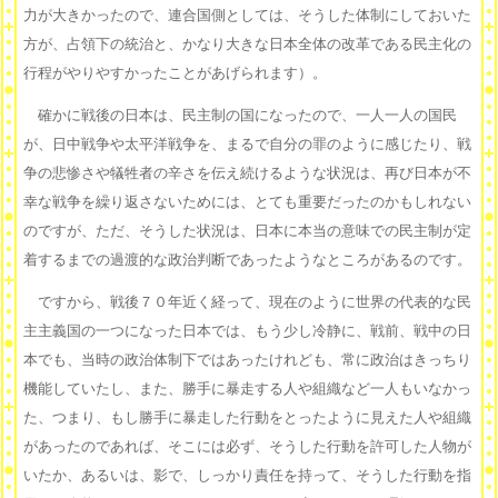
力が大きかったので、連合国側としては、そうした体制にしておいた
方が、占領下の統治と、かなり大きな日本全体の改革である民主化の
行程がやりやすかったことがあげられます）。
確かに戦後の日本は、民主制の国になったので、一人一人の国民
が、日中戦争や太平洋戦争を、まるで自分の罪のように感じたり、戦
争の悲惨さや犠牲者の辛さを伝え続けるような状況は、再び日本が不
幸な戦争を繰り返さないためには、とても重要だったのかもしれない
のですが、ただ、そうした状況は、日本に本当の意味での民主制が定
着するまでの過渡的な政治判断であったようなところがあるのです。
ですから、戦後７０年近く経って、現在のように世界の代表的な民
主主義国の一つになった日本では、もう少し冷静に、戦前、戦中の日
本でも、当時の政治体制下ではあったけれども、常に政治はきっちり
機能していたし、また、勝手に暴走する人や組織など一人もいなかっ
た、つまり、もし勝手に暴走した行動をとったように見えた人や組織
があったのであれば、そこには必ず、そうした行動を許可した人物が
いたか、あるいは、影で、しっかり責任を持って、そうした行動を指