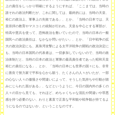
上の責任をしっかり明確にするようにすれば、「ここまでは、当時の
誰それの政治判断だが、これに関しては、最終的には、当時の天皇、
裕仁の政治上、軍事上の失敗である」、とか、「当時の日本では、天
皇崇拝の教育やマスコミの統制が行われ、天皇を中心とする軍部が、
特高や憲兵を使って、恐怖政治を敷いていたので、当時の日本の一般
国民への政治責任は、なかなか問いがたい」、とか、「日中戦争の拡
大の政治決定にも、真珠湾攻撃による太平洋戦争の開戦の政治決定に
も、当時の日本国民の代表者は、一切参加していないので、当時の政
治体制だと、当時の日本の政治と軍隊の最高責任者であった昭和天皇
裕仁の責任になる」、とか、「当時の日本にも世界の国々にも、非常
に善良で努力家で平和を心から願う、たくさんの人々がいたが、一部
の心ない人々の傲慢さや間違いによって、そうした気持ちや行動が踏
みにじられた面がある」、などというように、今日の国内外の多くの
人々の目から見ても、それほど、めちゃくちゃな混乱や間違いや罪悪
感を持つ必要のない、わりと素直で正直な平和観や戦争観が持てるよ
うになるのではないか、ということなのです。