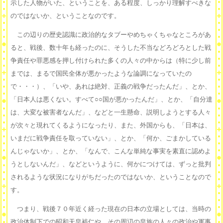
示した人物がいた、ということを、ある程度、しっかり理解すべきな
のではないか、ということなのです。
この辺りの歴史認識に政治的なタブーやめちゃくちゃなところがあ
ると、戦後、数十年も経ったのに、そうした不当などろどろとした戦
争責任や罪悪感を押し付けられた多くの人々の中からは（特に少し前
までは、まるで国民全体が悪かったような論調になっていたの
で・・・）、「いや、あれは絶対、正義の戦争だったんだ」、とか、
「日本人は悪くない。すべて○○国が悪かったんだ」、とか、「自分達
は、大変な被害者なんだ」、などと一生懸命、説明しようとする人々
が次々と現れてくるようになったり、また、外国からも、「日本は、
いまだに戦争責任を取っていない」、とか、「何か、ごまかしている
んじゃないか」、とか、「なんで、こんな単純な事実を素直に認めよ
うとしないんだ」、などというように、何かにつけては、ずっと批判
されるような状況になりがちだったのではないか、ということなので
す。
つまり、戦後７０年近く経った現在の日本の立場としては、当時の
政治体制下での昭和天皇裕仁や、その周辺の皇族の人々の政治や軍事