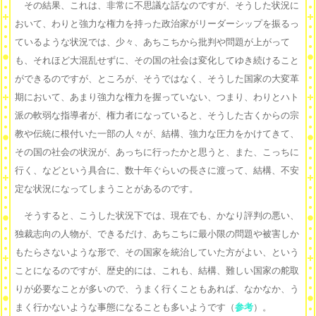
その結果、これは、非常に不思議な話なのですが、そうした状況に
おいて、わりと強力な権力を持った政治家がリーダーシップを振るっ
ているような状況では、少々、あちこちから批判や問題が上がって
も、それほど大混乱せずに、その国の社会は変化してゆき続けること
ができるのですが、ところが、そうではなく、そうした国家の大変革
期において、あまり強力な権力を握っていない、つまり、わりとハト
派の軟弱な指導者が、権力者になっていると、そうした古くからの宗
教や伝統に根付いた一部の人々が、結構、強力な圧力をかけてきて、
その国の社会の状況が、あっちに行ったかと思うと、また、こっちに
行く、などという具合に、数十年ぐらいの長さに渡って、結構、不安
定な状況になってしまうことがあるのです。
そうすると、こうした状況下では、現在でも、かなり評判の悪い、
独裁志向の人物が、できるだけ、あちこちに最小限の問題や被害しか
もたらさないような形で、その国家を統治していた方がよい、という
ことになるのですが、歴史的には、これも、結構、難しい国家の舵取
りが必要なことが多いので、うまく行くこともあれば、なかなか、う
まく行かないような事態になることも多いようです（
参考
）。