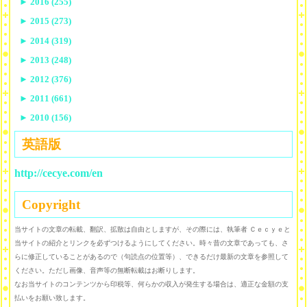
►
2016 (255)
►
2015 (273)
►
2014 (319)
►
2013 (248)
►
2012 (376)
►
2011 (661)
►
2010 (156)
英語版
http://cecye.com/en
Copyright
当サイトの文章の転載、翻訳、拡散は自由としますが、その際には、執筆者 Ｃｅｃｙｅと
当サイトの紹介とリンクを必ずつけるようにしてください。時々昔の文章であっても、さ
らに修正していることがあるので（句読点の位置等）、できるだけ最新の文章を参照して
ください。ただし画像、音声等の無断転載はお断りします。
なお当サイトのコンテンツから印税等、何らかの収入が発生する場合は、適正な金額の支
払いをお願い致します。