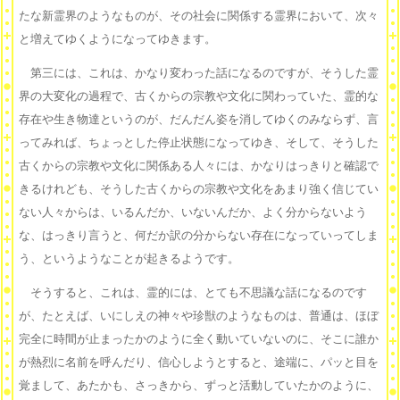
たな新霊界のようなものが、その社会に関係する霊界において、次々
と増えてゆくようになってゆきます。
第三には、これは、かなり変わった話になるのですが、そうした霊
界の大変化の過程で、古くからの宗教や文化に関わっていた、霊的な
存在や生き物達というのが、だんだん姿を消してゆくのみならず、言
ってみれば、ちょっとした停止状態になってゆき、そして、そうした
古くからの宗教や文化に関係ある人々には、かなりはっきりと確認で
きるけれども、そうした古くからの宗教や文化をあまり強く信じてい
ない人々からは、いるんだか、いないんだか、よく分からないよう
な、はっきり言うと、何だか訳の分からない存在になっていってしま
う、というようなことが起きるようです。
そうすると、これは、霊的には、とても不思議な話になるのです
が、たとえば、いにしえの神々や珍獣のようなものは、普通は、ほぼ
完全に時間が止まったかのように全く動いていないのに、そこに誰か
が熱烈に名前を呼んだり、信心しようとすると、途端に、パッと目を
覚まして、あたかも、さっきから、ずっと活動していたかのように、