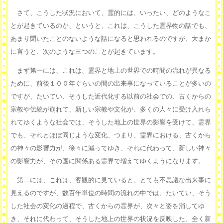
さて、こうした状況において、霊的には、いったい、どのようなこ
とが起きているのか、というと、これは、こうした霊界物の話でも、
あまり聞いたことのないような話になると思われるのですが、大まか
に言うと、次のような三つのことが起きています。
まず第一には、これは、霊界と地上の世界での時間の流れが異なる
ために、前後１００年ぐらいの間の出来事になっていることが多いの
ですが、たいてい、そうした近代化する以前の社会での、古くからの
宗教や伝統が崩れて、新しい宗教や文化が、多くの人々に受け入れら
れてゆくような社会では、そうした地上の世界の影響を受けて、霊界
でも、それとほぼ同じような変化、つまり、霊界における、古くから
の神々の影響力が、徐々に減ってゆき、それに代わって、新しい神々
の影響力が、その国に関係ある霊界で増えてゆくようになります。
第二には、これは、客観的に見ていると、とても不思議な出来事に
見えるのですが、数百年単位の時間の流れの中では、たいてい、そう
した社会の変化の過程で、古くからの霊界が、次々と姿を消してゆ
き、それに代わって、そうした地上の世界の状況を反映した、全く新