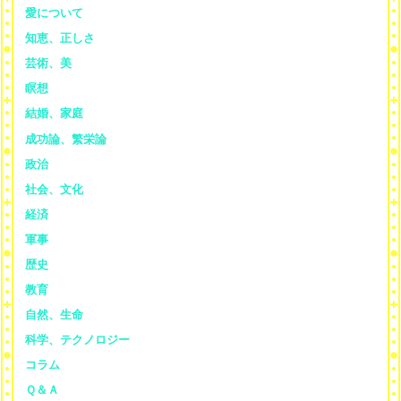
愛について
知恵、正しさ
芸術、美
瞑想
結婚、家庭
成功論、繁栄論
政治
社会、文化
経済
軍事
歴史
教育
自然、生命
科学、テクノロジー
コラム
Ｑ＆Ａ