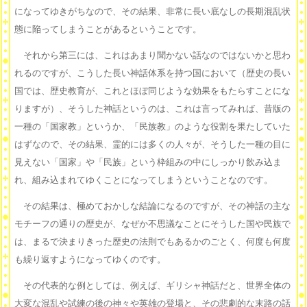
になってゆきがちなので、その結果、非常に長い底なしの長期混乱状
態に陥ってしまうことがあるということです。
それから第三には、これはあまり聞かない話なのではないかと思わ
れるのですが、こうした長い神話体系を持つ国において（歴史の長い
国では、歴史教育が、これとほぼ同じような効果をもたらすことにな
りますが）、そうした神話というのは、これは言ってみれば、昔版の
一種の「国家教」というか、「民族教」のような役割を果たしていた
はずなので、その結果、霊的には多くの人々が、そうした一種の目に
見えない「国家」や「民族」という枠組みの中にしっかり飲み込ま
れ、組み込まれてゆくことになってしまうということなのです。
その結果は、極めておかしな結論になるのですが、その神話の主な
モチーフの通りの歴史が、なぜか不思議なことにそうした国や民族で
は、まるで決まりきった歴史の法則でもあるかのごとく、何度も何度
も繰り返すようになってゆくのです。
その代表的な例としては、例えば、ギリシャ神話だと、世界全体の
大変な混乱や試練の後の神々や英雄の登場と、その悲劇的な末路の話