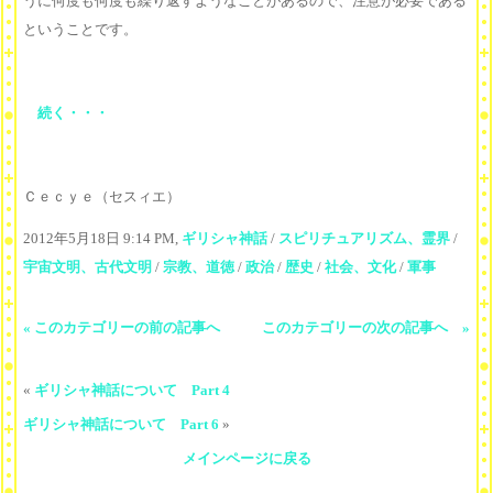
うに何度も何度も繰り返すようなことがあるので、注意が必要である
ということです。
続く・・・
Ｃｅｃｙｅ（セスィエ）
2012年5月18日 9:14 PM,
ギリシャ神話
/
スピリチュアリズム、霊界
/
宇宙文明、古代文明
/
宗教、道徳
/
政治
/
歴史
/
社会、文化
/
軍事
« このカテゴリーの前の記事へ
このカテゴリーの次の記事へ »
«
ギリシャ神話について Part 4
ギリシャ神話について Part 6
»
メインページに戻る