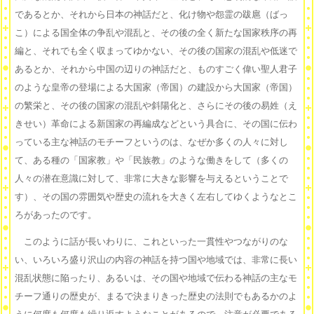
であるとか、それから日本の神話だと、化け物や怨霊の跋扈（ばっ
こ）による国全体の争乱や混乱と、その後の全く新たな国家秩序の再
編と、それでも全く収まってゆかない、その後の国家の混乱や低迷で
あるとか、それから中国の辺りの神話だと、ものすごく偉い聖人君子
のような皇帝の登場による大国家（帝国）の建設から大国家（帝国）
の繁栄と、その後の国家の混乱や斜陽化と、さらにその後の易姓（え
きせい）革命による新国家の再編成などという具合に、その国に伝わ
っている主な神話のモチーフというのは、なぜか多くの人々に対し
て、ある種の「国家教」や「民族教」のような働きをして（多くの
人々の潜在意識に対して、非常に大きな影響を与えるということで
す）、その国の雰囲気や歴史の流れを大きく左右してゆくようなとこ
ろがあったのです。
このように話が長いわりに、これといった一貫性やつながりのな
い、いろいろ盛り沢山の内容の神話を持つ国や地域では、非常に長い
混乱状態に陥ったり、あるいは、その国や地域で伝わる神話の主なモ
チーフ通りの歴史が、まるで決まりきった歴史の法則でもあるかのよ