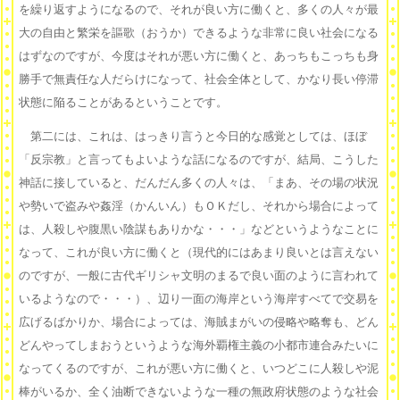
を繰り返すようになるので、それが良い方に働くと、多くの人々が最
大の自由と繁栄を謳歌（おうか）できるような非常に良い社会になる
はずなのですが、今度はそれが悪い方に働くと、あっちもこっちも身
勝手で無責任な人だらけになって、社会全体として、かなり長い停滞
状態に陥ることがあるということです。
第二には、これは、はっきり言うと今日的な感覚としては、ほぼ
「反宗教」と言ってもよいような話になるのですが、結局、こうした
神話に接していると、だんだん多くの人々は、「まあ、その場の状況
や勢いで盗みや姦淫（かんいん）もＯＫだし、それから場合によって
は、人殺しや腹黒い陰謀もありかな・・・」などというようなことに
なって、これが良い方に働くと（現代的にはあまり良いとは言えない
のですが、一般に古代ギリシャ文明のまるで良い面のように言われて
いるようなので・・・）、辺り一面の海岸という海岸すべてで交易を
広げるばかりか、場合によっては、海賊まがいの侵略や略奪も、どん
どんやってしまおうというような海外覇権主義の小都市連合みたいに
なってくるのですが、これが悪い方に働くと、いつどこに人殺しや泥
棒がいるか、全く油断できないような一種の無政府状態のような社会