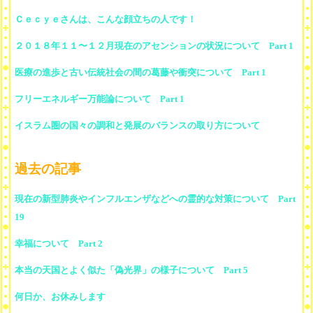
Ｃｅｃｙｅさんは、こんな顔立ちの人です！
２０１８年１１〜１２月現在のアセンションの状況について Part 1
医療の進歩と古い伝統社会の間の葛藤や衝突について Part 1
フリーエネルギー万能論について Part 1
イスラム圏の国々の調和と発展のバランスの取り方について
過去の記事
現在の新型肺炎やインフルエンザなどへの霊的な対策について Part
19
幸福について Part 2
本当の天国とよく似た「偽光界」の様子について Part 5
何日か、お休みします