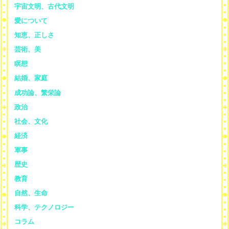
宇宙文明、古代文明
愛について
知恵、正しさ
芸術、美
瞑想
結婚、家庭
成功論、繁栄論
政治
社会、文化
経済
軍事
歴史
教育
自然、生命
科学、テクノロジー
コラム