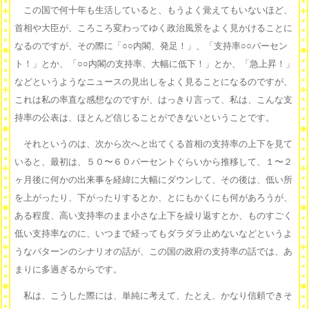
この国で何十年も生活していると、もうよく覚えてもいないほど、
首相や大臣が、ころころ変わってゆく政治風景をよく見かけることに
なるのですが、その際に「○○内閣、発足！」、「支持率○○パーセン
ト！」とか、「○○内閣の支持率、大幅に低下！」とか、「急上昇！」
などというようなニュースの見出しをよく見ることになるのですが、
これは私の率直な感想なのですが、はっきり言って、私は、こんな支
持率の公表は、ほとんど信じることができないということです。
それというのは、次から次へと出てくる首相の支持率の上下を見て
いると、最初は、５０〜６０パーセントぐらいから推移して、１〜２
ヶ月後に何かの出来事を経緯に大幅にダウンして、その後は、低い所
を上がったり、下がったりするとか、とにもかくにも何があろうが、
ある程度、高い支持率のまま小さな上下を繰り返すとか、ものすごく
低い支持率なのに、いつまで経ってもダラダラ止めないなどというよ
うなパターンのシナリオの話が、この国の政府の支持率の話では、あ
まりに多過ぎるからです。
私は、こうした際には、単純に考えて、たとえ、かなり信頼できそ