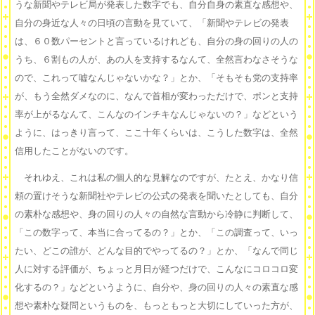
うな新聞やテレビ局が発表した数字でも、自分自身の素直な感想や、
自分の身近な人々の日頃の言動を見ていて、「新聞やテレビの発表
は、６０数パーセントと言っているけれども、自分の身の回りの人の
うち、６割もの人が、あの人を支持するなんて、全然言わなさそうな
ので、これって嘘なんじゃないかな？」とか、「そもそも党の支持率
が、もう全然ダメなのに、なんで首相が変わっただけで、ポンと支持
率が上がるなんて、こんなのインチキなんじゃないの？」などという
ように、はっきり言って、ここ十年くらいは、こうした数字は、全然
信用したことがないのです。
それゆえ、これは私の個人的な見解なのですが、たとえ、かなり信
頼の置けそうな新聞社やテレビの公式の発表を聞いたとしても、自分
の素朴な感想や、身の回りの人々の自然な言動から冷静に判断して、
「この数字って、本当に合ってるの？」とか、「この調査って、いっ
たい、どこの誰が、どんな目的でやってるの？」とか、「なんで同じ
人に対する評価が、ちょっと月日が経つだけで、こんなにコロコロ変
化するの？」などというように、自分や、身の回りの人々の素直な感
想や素朴な疑問というものを、もっともっと大切にしていった方が、