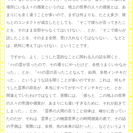
場所にいる人々の感覚というのは、地上の世界の人々の感覚とは、あ
まりにも全く違うことが多いので、まずは何よりも、たとえ多少、彼
らとのコンタクトが成立したとしても、「そこで彼らが言ってきたこ
とを、そのまま全部やらなくてはいけない」、とか、「そこで彼らが
話したことを、そのまま全部、受け入れなくてはならない」、などと
は、絶対に考えてはいけない、ということです。
ですから、よく、こうした霊的なことに関わる人の話を聞くと、
「○○の霊が言ったので、その通りにやったけど、全然うまくいかなか
った」、とか、「○○の霊の言ったことなんて、結局、全然インチキだ
った」、というような話を聞くことが多いのですが、これは、何もそ
うした霊界の存在が、本当にすべてがすべてインチキだった、とか、
間違えていたわけではなくて、実際には、「彼らと、この地上の世界
の人々の常識や感覚が、あまりにも違いすぎるために、それが起きて
しまった」、とか、「霊界の人間の言うこと自体は、確かに合ってい
たのだが、それは、霊界とこの物質世界との時間感覚の差で、その話
の予測は、実際には、全然、先の未来の話だった」、などというよう