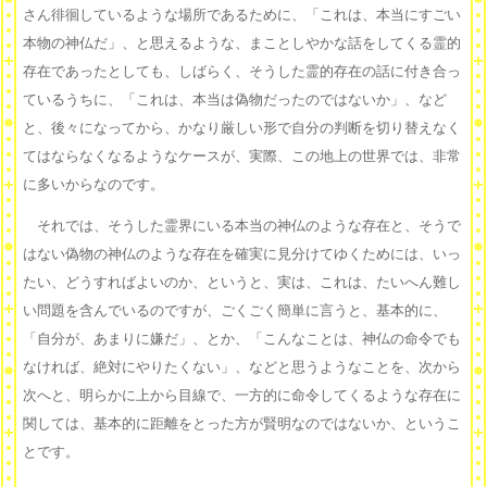
さん徘徊しているような場所であるために、「これは、本当にすごい
本物の神仏だ」、と思えるような、まことしやかな話をしてくる霊的
存在であったとしても、しばらく、そうした霊的存在の話に付き合っ
ているうちに、「これは、本当は偽物だったのではないか」、など
と、後々になってから、かなり厳しい形で自分の判断を切り替えなく
てはならなくなるようなケースが、実際、この地上の世界では、非常
に多いからなのです。
それでは、そうした霊界にいる本当の神仏のような存在と、そうで
はない偽物の神仏のような存在を確実に見分けてゆくためには、いっ
たい、どうすればよいのか、というと、実は、これは、たいへん難し
い問題を含んでいるのですが、ごくごく簡単に言うと、基本的に、
「自分が、あまりに嫌だ」、とか、「こんなことは、神仏の命令でも
なければ、絶対にやりたくない」、などと思うようなことを、次から
次へと、明らかに上から目線で、一方的に命令してくるような存在に
関しては、基本的に距離をとった方が賢明なのではないか、というこ
とです。