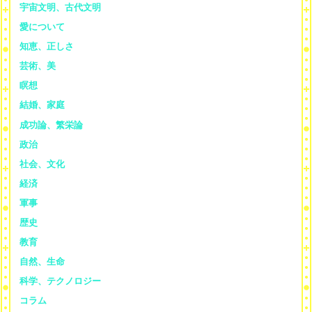
宇宙文明、古代文明
愛について
知恵、正しさ
芸術、美
瞑想
結婚、家庭
成功論、繁栄論
政治
社会、文化
経済
軍事
歴史
教育
自然、生命
科学、テクノロジー
コラム