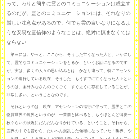
って、わりと簡単に霊とのコミュニケーションは成立す
るのだが、霊とのコミュニケーションには、それなりの
厳しい注意点があるので、何でも霊の言いなりになるよ
うな安易な霊信仰のようなことは、絶対に慎まなくては
ならない
第三には、やっと、ここから、そうした亡くなった人と、いかにし
て、霊的なコミュニケーションをとるか、というお話になるのです
が、実は、多くの人々の思い込みとは、かなり違って、特にアセンシ
ョンの進行している現在、そうした、もうすでに亡くなった人々とい
うのは、案外みなさんのごくごく、すぐ近くに存在していることが、
非常に多い、ということなのです。
それというのは、現在、アセンションの進行に伴って、霊界とこの
物質世界の境界というのが、一昔前と比べると、もうほとんど薄皮一
枚ぐらいの状況にだんだんなりかけている、ということ、それから、
霊界の中でも昔から、たいへん混乱した領域になっていた「幽界」や
「地獄」が、もうほとんど消滅寸前になっている、というような二つ