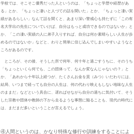
学校では、そこそこ優秀だった人というのは、「ちょっと学歴や経歴があ
る」とか、「ちょっと凄いと人づての話を聞いた」とか、「ちょっと凄い実
績があるらしい」なんて話を聞くと、あまり深い警戒心も持たずに「この有
名大学出の先生についていけば、自分はもっと成功できるのではないか」と
か、「この凄い実績の人に弟子入りすれば、自分は何か素晴らしい人生が歩
めるのではないか」などと、わりと簡単に信じ込んでしまいやすいようなと
ころがあるのです。
ところが、その後、そうした所で何年、何十年と過ごすうちに、そのうち
「ちょっといくら何でも、この団体って、なんか変なんじゃないの？」と
か、「あれから十年以上経つが、たくさんお金を貢（みつ）いだわりには、
結局、いつまで経っても自分の人生は、何の代わり映えもしない地味な人生
のままだ」などという具合に、遅ればせながら自分の過ちに気付いて、そう
した宗教や団体や教師の下から去るような事態に陥ることも、現代の時代に
は、まだまだ多いということが言えるでしょう。
④人間というのは、かなり特殊な修行や訓練をすることによ