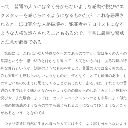
って、普通の人々には全く分からないような感動や悦びやエ
クスタシーを感じられるようになるものだが、これを悪用さ
れると、ほぼ完全な人格破壊や、犯罪者やテロリストになる
ような人格改造をされることもあるので、非常に厳重な警戒
と注意が必要である
第四には、これはかなり特殊なケースであるのですが、実は多くの人々の
常識というか、思い込みとはかなり違って、人間というのは、ある程度の特
殊な修行というか、訓練のようなものをすると、普通の人では全く何の楽し
みも実用性も感じられないようなものが、何となく、とても価値のある、も
のすごいもののように思えてくることがあったり、あるいは、それまでの普
通の人生では全く味わえなかったような心の底からのしみじみとした感動や
悦びや、また場合によっては、セックスのエクスタシーとも非常によく似た
一種の恍惚感のようなものですら感じられるようになってゆくようなところ
があるということなのです。
つまり普通に自然に生まれ育った人間には全く、よく訳も分からないよう