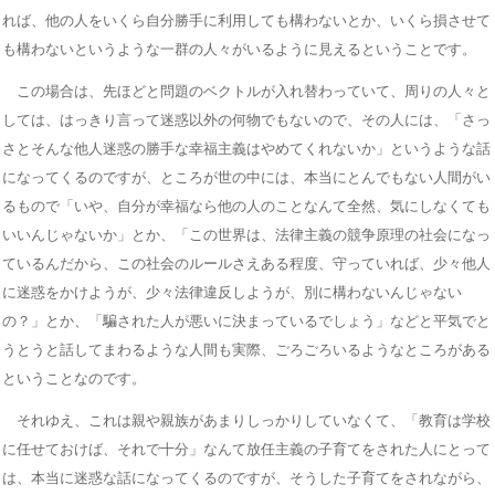
れば、他の人をいくら自分勝手に利用しても構わないとか、いくら損させて
も構わないというような一群の人々がいるように見えるということです。
この場合は、先ほどと問題のベクトルが入れ替わっていて、周りの人々と
しては、はっきり言って迷惑以外の何物でもないので、その人には、「さっ
さとそんな他人迷惑の勝手な幸福主義はやめてくれないか」というような話
になってくるのですが、ところが世の中には、本当にとんでもない人間がい
るもので「いや、自分が幸福なら他の人のことなんて全然、気にしなくても
いいんじゃないか」とか、「この世界は、法律主義の競争原理の社会になっ
ているんだから、この社会のルールさえある程度、守っていれば、少々他人
に迷惑をかけようが、少々法律違反しようが、別に構わないんじゃない
の？」とか、「騙された人が悪いに決まっているでしょう」などと平気でと
うとうと話してまわるような人間も実際、ごろごろいるようなところがある
ということなのです。
それゆえ、これは親や親族があまりしっかりしていなくて、「教育は学校
に任せておけば、それで十分」なんて放任主義の子育てをされた人にとって
は、本当に迷惑な話になってくるのですが、そうした子育てをされながら、