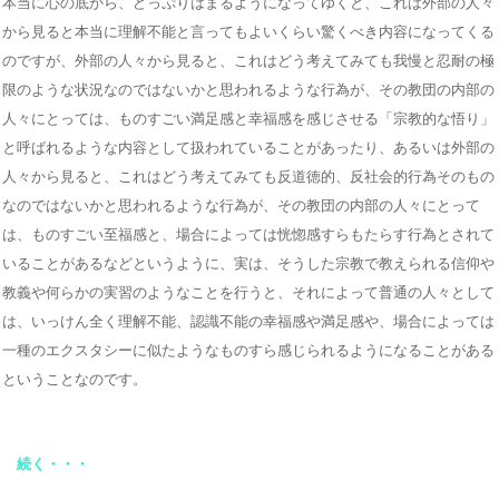
本当に心の底から、どっぷりはまるようになってゆくと、これは外部の人々
から見ると本当に理解不能と言ってもよいくらい驚くべき内容になってくる
のですが、外部の人々から見ると、これはどう考えてみても我慢と忍耐の極
限のような状況なのではないかと思われるような行為が、その教団の内部の
人々にとっては、ものすごい満足感と幸福感を感じさせる「宗教的な悟り」
と呼ばれるような内容として扱われていることがあったり、あるいは外部の
人々から見ると、これはどう考えてみても反道徳的、反社会的行為そのもの
なのではないかと思われるような行為が、その教団の内部の人々にとって
は、ものすごい至福感と、場合によっては恍惚感すらもたらす行為とされて
いることがあるなどというように、実は、そうした宗教で教えられる信仰や
教義や何らかの実習のようなことを行うと、それによって普通の人々として
は、いっけん全く理解不能、認識不能の幸福感や満足感や、場合によっては
一種のエクスタシーに似たようなものすら感じられるようになることがある
ということなのです。
続く・・・