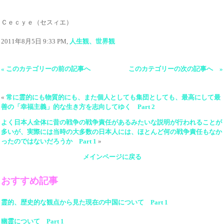
Ｃｅｃｙｅ（セスィエ）
2011年8月5日 9:33 PM,
人生観、世界観
« このカテゴリーの前の記事へ
このカテゴリーの次の記事へ »
«
常に霊的にも物質的にも、また個人としても集団としても、最高にして最
善の「幸福主義」的な生き方を志向してゆく Part 2
よく日本人全体に昔の戦争の戦争責任があるみたいな説明が行われることが
多いが、実際には当時の大多数の日本人には、ほとんど何の戦争責任もなか
ったのではないだろうか Part 1
»
メインページに戻る
おすすめ記事
霊的、歴史的な観点から見た現在の中国について Part 1
幽霊について Part 1