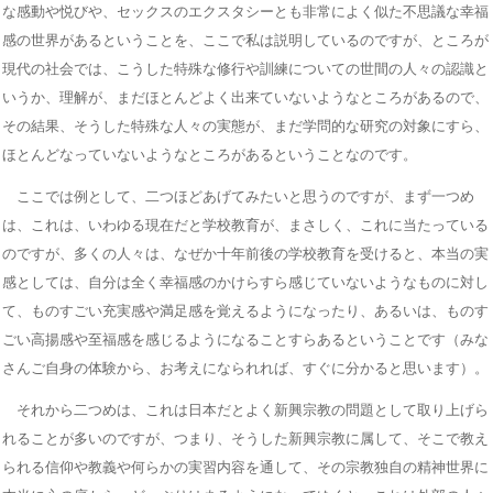
な感動や悦びや、セックスのエクスタシーとも非常によく似た不思議な幸福
感の世界があるということを、ここで私は説明しているのですが、ところが
現代の社会では、こうした特殊な修行や訓練についての世間の人々の認識と
いうか、理解が、まだほとんどよく出来ていないようなところがあるので、
その結果、そうした特殊な人々の実態が、まだ学問的な研究の対象にすら、
ほとんどなっていないようなところがあるということなのです。
ここでは例として、二つほどあげてみたいと思うのですが、まず一つめ
は、これは、いわゆる現在だと学校教育が、まさしく、これに当たっている
のですが、多くの人々は、なぜか十年前後の学校教育を受けると、本当の実
感としては、自分は全く幸福感のかけらすら感じていないようなものに対し
て、ものすごい充実感や満足感を覚えるようになったり、あるいは、ものす
ごい高揚感や至福感を感じるようになることすらあるということです（みな
さんご自身の体験から、お考えになられれば、すぐに分かると思います）。
それから二つめは、これは日本だとよく新興宗教の問題として取り上げら
れることが多いのですが、つまり、そうした新興宗教に属して、そこで教え
られる信仰や教義や何らかの実習内容を通して、その宗教独自の精神世界に