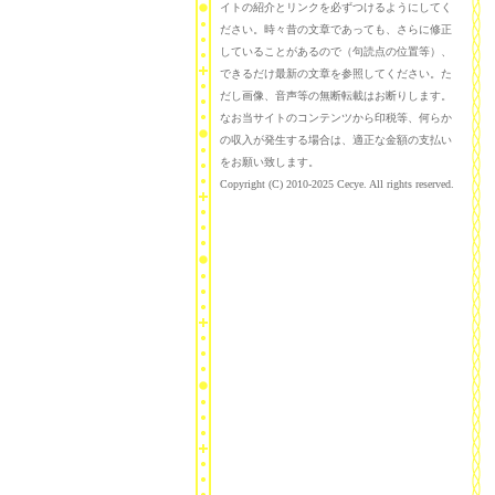
イトの紹介とリンクを必ずつけるようにしてく
ださい。時々昔の文章であっても、さらに修正
していることがあるので（句読点の位置等）、
できるだけ最新の文章を参照してください。た
だし画像、音声等の無断転載はお断りします。
なお当サイトのコンテンツから印税等、何らか
の収入が発生する場合は、適正な金額の支払い
をお願い致します。
Copyright (C) 2010-2025 Cecye. All rights reserved.