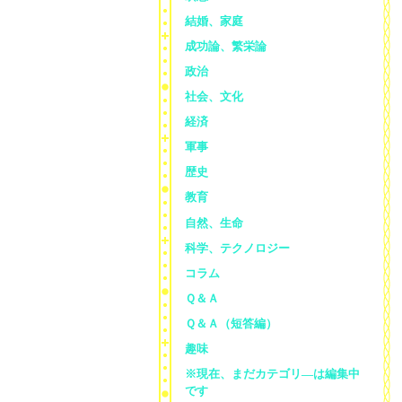
結婚、家庭
成功論、繁栄論
政治
社会、文化
経済
軍事
歴史
教育
自然、生命
科学、テクノロジー
コラム
Ｑ＆Ａ
Ｑ＆Ａ（短答編）
趣味
※現在、まだカテゴリ—は編集中
です