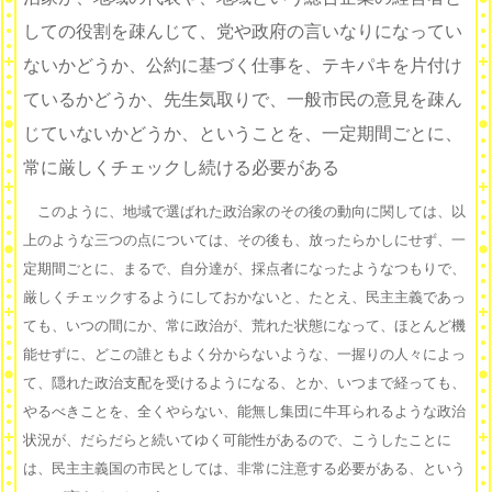
しての役割を疎んじて、党や政府の言いなりになってい
ないかどうか、公約に基づく仕事を、テキパキを片付け
ているかどうか、先生気取りで、一般市民の意見を疎ん
じていないかどうか、ということを、一定期間ごとに、
常に厳しくチェックし続ける必要がある
このように、地域で選ばれた政治家のその後の動向に関しては、以
上のような三つの点については、その後も、放ったらかしにせず、一
定期間ごとに、まるで、自分達が、採点者になったようなつもりで、
厳しくチェックするようにしておかないと、たとえ、民主主義であっ
ても、いつの間にか、常に政治が、荒れた状態になって、ほとんど機
能せずに、どこの誰ともよく分からないような、一握りの人々によっ
て、隠れた政治支配を受けるようになる、とか、いつまで経っても、
やるべきことを、全くやらない、能無し集団に牛耳られるような政治
状況が、だらだらと続いてゆく可能性があるので、こうしたことに
は、民主主義国の市民としては、非常に注意する必要がある、という