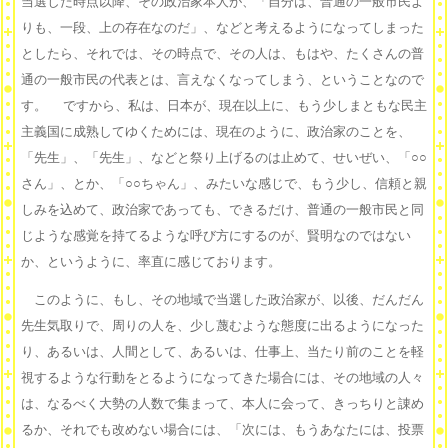
当選した時点以降、その政治家本人が、「自分は、普通の一般市民よ
りも、一段、上の存在なのだ」、などと考えるようになってしまった
としたら、それでは、その時点で、その人は、もはや、たくさんの普
通の一般市民の代表とは、言えなくなってしまう、ということなので
す。 ですから、私は、日本が、現在以上に、もう少しまともな民主
主義国に成熟してゆくためには、現在のように、政治家のことを、
「先生」、「先生」、などと祭り上げるのは止めて、せいぜい、「○○
さん」、とか、「○○ちゃん」、みたいな感じで、もう少し、信頼と親
しみを込めて、政治家であっても、できるだけ、普通の一般市民と同
じような感覚を持てるような呼び方にするのが、賢明なのではない
か、というように、率直に感じております。
このように、もし、その地域で当選した政治家が、以後、だんだん
先生気取りで、周りの人を、少し蔑むような態度に出るようになった
り、あるいは、人間として、あるいは、仕事上、当たり前のことを軽
視するような行動をとるようになってきた場合には、その地域の人々
は、なるべく大勢の人数で集まって、本人に会って、きっちりと諌め
るか、それでも改めない場合には、「次には、もうあなたには、投票