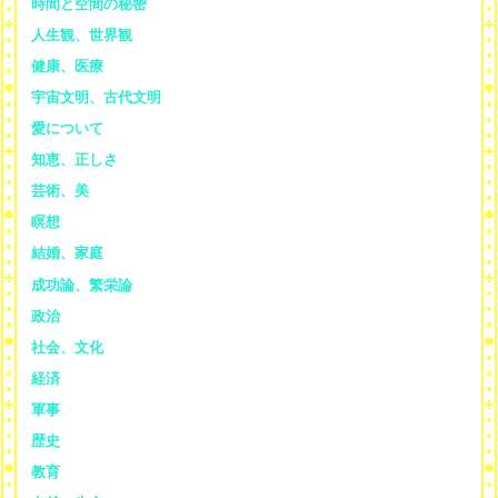
時間と空間の秘密
人生観、世界観
健康、医療
宇宙文明、古代文明
愛について
知恵、正しさ
芸術、美
瞑想
結婚、家庭
成功論、繁栄論
政治
社会、文化
経済
軍事
歴史
教育