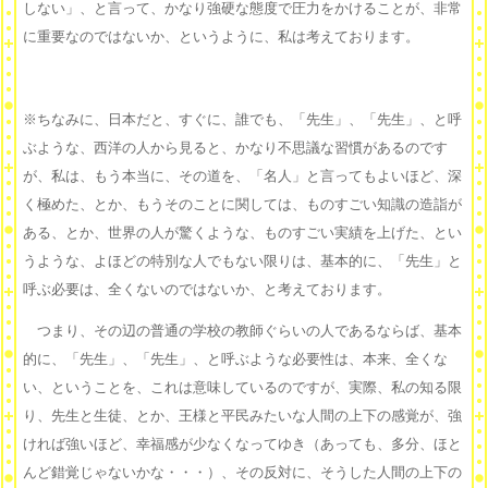
しない」、と言って、かなり強硬な態度で圧力をかけることが、非常
に重要なのではないか、というように、私は考えております。
※ちなみに、日本だと、すぐに、誰でも、「先生」、「先生」、と呼
ぶような、西洋の人から見ると、かなり不思議な習慣があるのです
が、私は、もう本当に、その道を、「名人」と言ってもよいほど、深
く極めた、とか、もうそのことに関しては、ものすごい知識の造詣が
ある、とか、世界の人が驚くような、ものすごい実績を上げた、とい
うような、よほどの特別な人でもない限りは、基本的に、「先生」と
呼ぶ必要は、全くないのではないか、と考えております。
つまり、その辺の普通の学校の教師ぐらいの人であるならば、基本
的に、「先生」、「先生」、と呼ぶような必要性は、本来、全くな
い、ということを、これは意味しているのですが、実際、私の知る限
り、先生と生徒、とか、王様と平民みたいな人間の上下の感覚が、強
ければ強いほど、幸福感が少なくなってゆき（あっても、多分、ほと
んど錯覚じゃないかな・・・）、その反対に、そうした人間の上下の