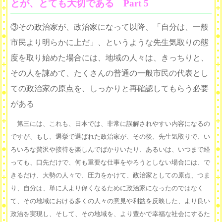
とが、とても大切である Part 5
③その政治家が、政治家になって以降、「自分は、一般
市民より明らかに上だ」、というような先生気取りの態
度を取り始めた場合には、地域の人々は、きっちりと、
その人を諌めて、たくさんの普通の一般市民の代表とし
ての政治家の原点を、しっかりと再確認してもらう必要
がある
第三には、これも、日本では、非常に誤解されやすい内容になるの
ですが、もし、選挙で選ばれた政治家が、その後、先生気取りで、い
ろいろな贅沢や接待を楽しんでばかりいたり、あるいは、いつまで経
っても、口先だけで、何も重要な仕事をやろうとしない場合には、で
きるだけ、大勢の人々で、圧力をかけて、政治家としての原点、つま
り、自分は、単に人より偉くなるために政治家になったのではなく
て、その地域における多くの人々の意見や利益を反映した、より良い
政治を実現し、そして、その地域を、より豊かで幸福な社会にするた