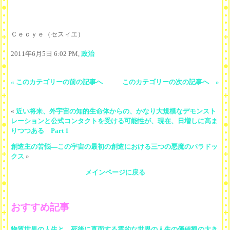
Ｃｅｃｙｅ（セスィエ）
2011年6月5日 6:02 PM,
政治
« このカテゴリーの前の記事へ
このカテゴリーの次の記事へ »
«
近い将来、外宇宙の知的生命体からの、かなり大規模なデモンスト
レーションと公式コンタクトを受ける可能性が、現在、日増しに高ま
りつつある Part 1
創造主の苦悩―この宇宙の最初の創造における三つの悪魔のパラドッ
クス
»
メインページに戻る
おすすめ記事
物質世界の人生と、死後に直面する霊的な世界の人生の価値観の大き